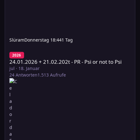
Slüram
Donnerstag 18:44
1 Tag
24.01.2026 + 21.02.202t - PR - Psi or not to Psi
2026
24.01.2026 + 21.02.202t - PR - Psi or not to Psi
jul
·
18. Januar
24
Antworten
1.513
Aufrufe