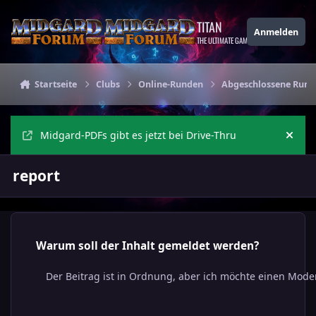
Zu Inhalt springen
TITAN
Anmelden
THE ULTIMATE GAMING THEME
Startseite
Clubs
Online-Runden
Abgeschlossene Rund
Midgard-PDFs gibt es jetzt bei Drive-Thru
Ankü
report
Warum soll der Inhalt gemeldet werden?