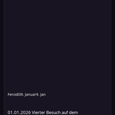
Fenix83
9. Januar
9. Jan
01.01.2026 Vierter Besuch auf dem Raumschiffsschrottplatz auf
01.01.2026 Vierter Besuch auf dem