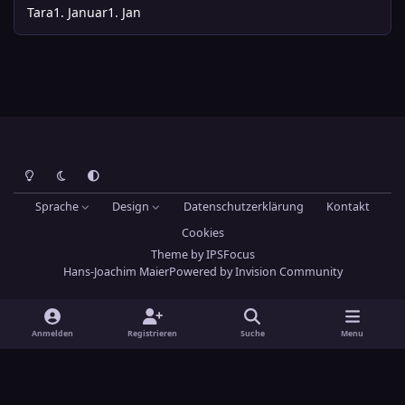
Tara
1. Januar
1. Jan
Heller Modus
Dunkler Modus
Systemeinstellung
Sprache
Design
Datenschutzerklärung
Kontakt
Cookies
Theme
by
IPSFocus
Hans-Joachim Maier
Powered by
Invision Community
Anmelden
Registrieren
Suche
Menu