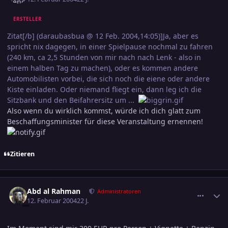
ERSTELLER
Zitat[/b] (daraubasbua @ 12 Feb. 2004,14:05)]Ja, aber es
spricht nix dagegen, in einer Spielpause nochmal zu fahren
(240 km, ca 2,5 Stunden von mir nach nach Lenk - also in
einem halben Tag zu machen), oder es kommen andere
Automobilisten vorbei, die sich noch die eiene oder andere
Kiste einladen. Oder niemand fliegt ein, dann leg ich die
Sitzbank und den Beifahrersitz um ...
Also wenn du wirklich kommst, würde ich dich glatt zum
Beschaffungsminister für diese Veranstaltung ernennen!
Zitieren
comment_287052
Ersteller-Statistik
Abd al Rahman
Administratoren
12. Februar 2004
22 J.