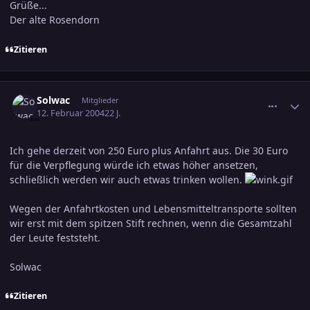
Grüße...
Der alte Rosendorn
Zitieren
comment_287065
Ersteller-Statistik
Solwac
Mitglieder
12. Februar 2004
22 J.
Ich gehe derzeit von 250 Euro plus Anfahrt aus. Die 30 Euro
für die Verpflegung würde ich etwas höher ansetzen,
schließlich werden wir auch etwas trinken wollen.
Wegen der Anfahrtkosten und Lebensmitteltransporte sollten
wir erst mit dem spitzen Stift rechnen, wenn die Gesamtzahl
der Leute feststeht.
Solwac
Zitieren