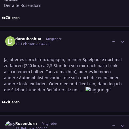
Der alte Rosendorn
Zitieren
comment_287028
Ersteller-Statistik
daraubasbua
Mitglieder
12. Februar 2004
22 J.
Ja, aber es spricht nix dagegen, in einer Spielpause nochmal
zu fahren (240 km, ca 2,5 Stunden von mir nach nach Lenk -
also in einem halben Tag zu machen), oder es kommen
andere Automobilisten vorbei, die sich noch die eiene oder
andere Kiste einladen. Oder niemand fliegt ein, dann leg ich
die Sitzbank und den Beifahrersitz um ...
Zitieren
comment_287049
Ersteller-Statistik
Rosendorn
Mitglieder
12. Februar 2004
22 J.