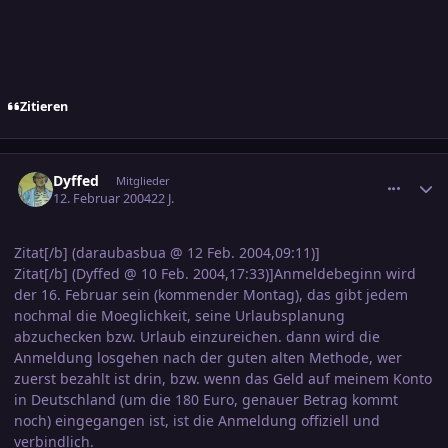
Zitieren
comment_286923
Ersteller-Statistik
Dyffed
Mitglieder
12. Februar 2004
22 J.
Zitat[/b] (daraubasbua @ 12 Feb. 2004,09:11)]
Zitat[/b] (Dyffed @ 10 Feb. 2004,17:33)]Anmeldebeginn wird
der 16. Februar sein (kommender Montag), das gibt jedem
nochmal die Moeglichkeit, seine Urlaubsplanung
abzuchecken bzw. Urlaub einzureichen. dann wird die
Anmeldung losgehen nach der guten alten Methode, wer
zuerst bezahlt ist drin, bzw. wenn das Geld auf meinem Konto
in Deutschland (um die 180 Euro, genauer Betrag kommt
noch) eingegangen ist, ist die Anmeldung offiziell und
verbindlich.