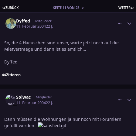
ERSTE SEITE
L
ZURÜCK
SEITE 11 VON 23
WEITER
comment_286505
Ersteller-Statistik
Dyffed
Mitglieder
11. Februar 2004
22 J.
So, die 4 Haeuschen sind unser, warte jetzt noch auf die
Mietvertraege und dann ist es amtlich...
Dyffed
Zitieren
comment_286506
Ersteller-Statistik
Solwac
Mitglieder
11. Februar 2004
22 J.
Dann müssen die Wohnungen ja nur noch mit Forumlern
gefüllt werden.