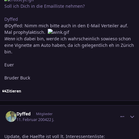
Soll ich Dich in die Emailliste nehmen?
Dyffed
@Dyffed: Nimm mich bitte auch in den E-Mail Verteiler auf.
Mal prophylaktisch.
Wenn
ich dabei bin, werde ich wahrscheinlich sowieso schon
eine Vignette am Auto haben, da ich gelegentlich eh in Zürich
bin.
Euer
Bruder Buck
Zitieren
comment_286555
Ersteller-Statistik
Dyffed
Mitglieder
11. Februar 2004
22 J.
Update, die Haelfte ist voll lt. Interessentenliste: