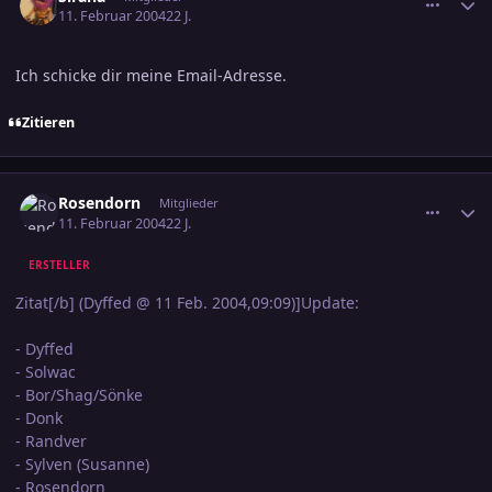
11. Februar 2004
22 J.
Ich schicke dir meine Email-Adresse.
Zitieren
comment_286521
Ersteller-Statistik
Rosendorn
Mitglieder
11. Februar 2004
22 J.
ERSTELLER
Zitat[/b] (Dyffed @ 11 Feb. 2004,09:09)]Update:
- Dyffed
- Solwac
- Bor/Shag/Sönke
- Donk
- Randver
- Sylven (Susanne)
- Rosendorn