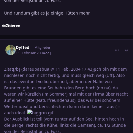
von der Bergstation zu Fuss.
Und rundum gibt es ja einige Hütten mehr.
Zitieren
comment_286783
Ersteller-Statistik
Dyffed
Mitglieder
11. Februar 2004
22 J.
Zitat[/b] (daraubasbua @ 11 Feb. 2004,17:43)]Ich bin mit dem
nachlesen noch nicht fertig, und muss gleich weg (Uff). Also
ist das eventuell völlig überholt, aber in der Nähe von
Brunnen gibt es eine Seilbahn den Berg hoch (no na), da
waren wir kürzlich (im Sommer) mal mit der Firma über Nacht
auf einer Hütte (Naturfreundehaus), das wär bei schönem
Wetter ideal und bei schlechten kann dann keiner raus ( =
auch ideal
.
Der Ausblick ist toll (vorn runter auf den See, hinten hoch in
die Berge, rechts die Kühe, links die Gamsen), ca. 1/2 Stunde
von der Bergstation zu Fuss.