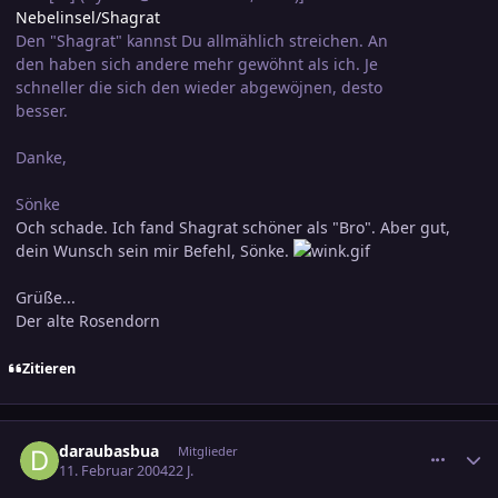
Nebelinsel/Shagrat
Den "Shagrat" kannst Du allmählich streichen. An
den haben sich andere mehr gewöhnt als ich. Je
schneller die sich den wieder abgewöjnen, desto
besser.
Danke,
Sönke
Och schade. Ich fand Shagrat schöner als "Bro". Aber gut,
dein Wunsch sein mir Befehl, Sönke.
Grüße...
Der alte Rosendorn
Zitieren
comment_286766
Ersteller-Statistik
daraubasbua
Mitglieder
11. Februar 2004
22 J.