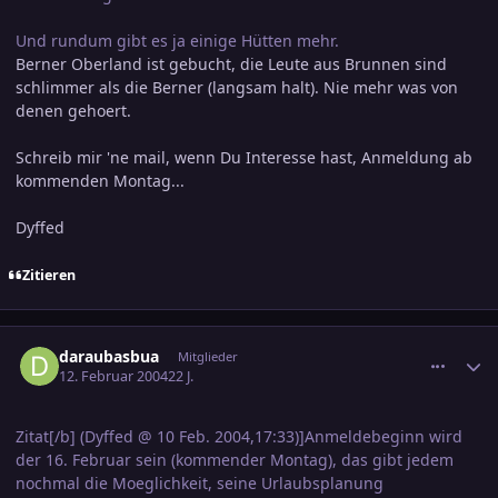
Und rundum gibt es ja einige Hütten mehr.
Berner Oberland ist gebucht, die Leute aus Brunnen sind
schlimmer als die Berner (langsam halt). Nie mehr was von
denen gehoert.
Schreib mir 'ne mail, wenn Du Interesse hast, Anmeldung ab
kommenden Montag...
Dyffed
Zitieren
comment_286916
Ersteller-Statistik
daraubasbua
Mitglieder
12. Februar 2004
22 J.
Zitat[/b] (Dyffed @ 10 Feb. 2004,17:33)]Anmeldebeginn wird
der 16. Februar sein (kommender Montag), das gibt jedem
nochmal die Moeglichkeit, seine Urlaubsplanung