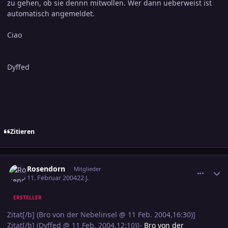
zu gehen, ob sie dennn mitwollen. Wer dann ueberweist ist
automatisch angemeldet.
Ciao
Dyffed
Zitieren
comment_286728
Ersteller-Statistik
Rosendorn
Mitglieder
11. Februar 2004
22 J.
ERSTELLER
Zitat[/b] (Bro von der Nebelinsel @ 11 Feb. 2004,16:30)]
Zitat[/b] (Dyffed @ 11 Feb. 2004,12:10)]-
Bro von der