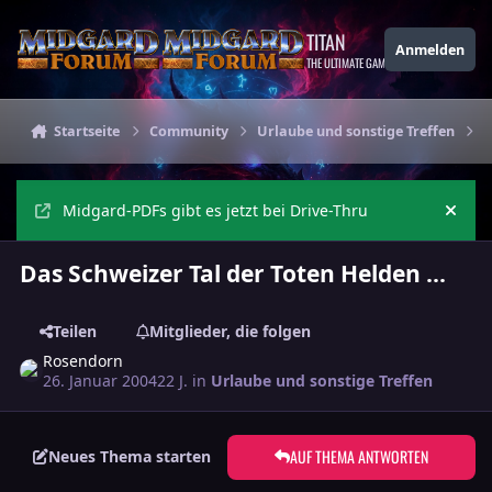
Zu Inhalt springen
TITAN
Anmelden
THE ULTIMATE GAMING THEME
Startseite
Community
Urlaube und sonstige Treffen
D
Midgard-PDFs gibt es jetzt bei Drive-Thru
Ankü
Das Schweizer Tal der Toten Helden ...
Teilen
Mitglieder, die folgen
Rosendorn
26. Januar 2004
22 J.
in
Urlaube und sonstige Treffen
AUF THEMA ANTWORTEN
Neues Thema starten