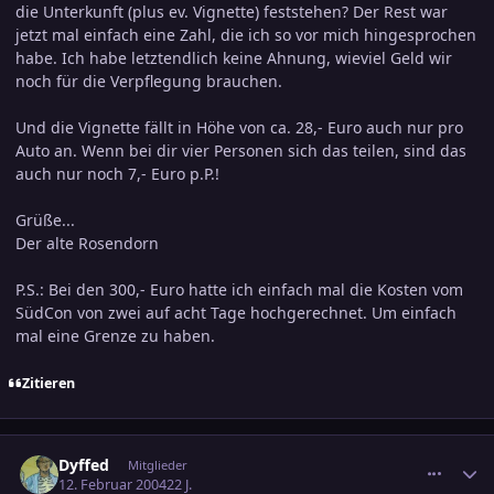
die Unterkunft (plus ev. Vignette) feststehen? Der Rest war
jetzt mal einfach eine Zahl, die ich so vor mich hingesprochen
habe. Ich habe letztendlich keine Ahnung, wieviel Geld wir
noch für die Verpflegung brauchen.
Und die Vignette fällt in Höhe von ca. 28,- Euro auch nur pro
Auto an. Wenn bei dir vier Personen sich das teilen, sind das
auch nur noch 7,- Euro p.P.!
Grüße...
Der alte Rosendorn
P.S.: Bei den 300,- Euro hatte ich einfach mal die Kosten vom
SüdCon von zwei auf acht Tage hochgerechnet. Um einfach
mal eine Grenze zu haben.
Zitieren
comment_287058
Ersteller-Statistik
Dyffed
Mitglieder
12. Februar 2004
22 J.