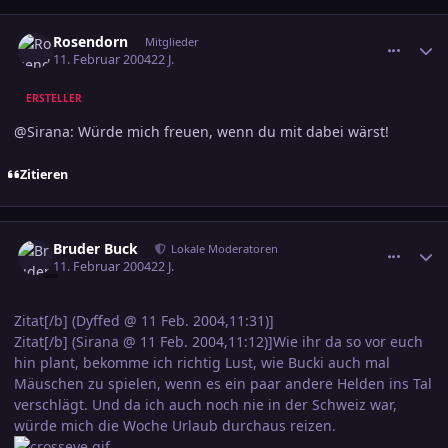
comment_286523
Ersteller-Statistik
Rosendorn
Mitglieder
11. Februar 2004
22 J.
ERSTELLER
@Sirana: Würde mich freuen, wenn du mit dabei wärst!
Zitieren
comment_286539
Ersteller-Statistik
Bruder Buck
Lokale Moderatoren
11. Februar 2004
22 J.
Zitat[/b] (Dyffed @ 11 Feb. 2004,11:31)]
Zitat[/b] (Sirana @ 11 Feb. 2004,11:12)]Wie ihr da so vor euch
hin plant, bekomme ich richtig Lust, wie Bucki auch mal
Mäuschen zu spielen, wenn es ein paar andere Helden ins Tal
verschlägt. Und da ich auch noch nie in der Schweiz war,
würde mich die Woche Urlaub durchaus reizen.