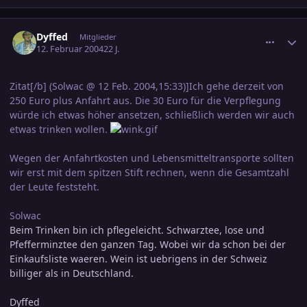
comment_287068
Ersteller-Statistik
Dyffed
Mitglieder
12. Februar 2004
22 J.
Zitat[/b] (Solwac @ 12 Feb. 2004,15:33)]Ich gehe derzeit von
250 Euro plus Anfahrt aus. Die 30 Euro für die Verpflegung
würde ich etwas höher ansetzen, schließlich werden wir auch
etwas trinken wollen.
Wegen der Anfahrtkosten und Lebensmitteltransporte sollten
wir erst mit dem spitzen Stift rechnen, wenn die Gesamtzahl
der Leute feststeht.
Solwac
Beim Trinken bin ich pflegeleicht. Schwarztee, lose und
Pfefferminztee den ganzen Tag. Wobei wir da schon bei der
Einkaufsliste waeren. Wein ist uebrigens in der Schweiz
billiger als in Deutschland.
Dyffed