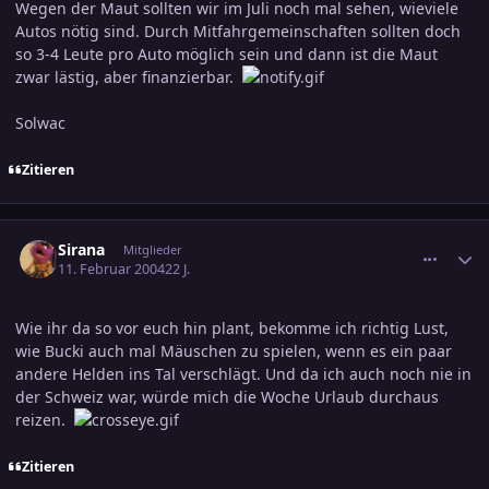
Wegen der Maut sollten wir im Juli noch mal sehen, wieviele
Autos nötig sind. Durch Mitfahrgemeinschaften sollten doch
so 3-4 Leute pro Auto möglich sein und dann ist die Maut
zwar lästig, aber finanzierbar.
Solwac
Zitieren
comment_286508
Ersteller-Statistik
Sirana
Mitglieder
11. Februar 2004
22 J.
Wie ihr da so vor euch hin plant, bekomme ich richtig Lust,
wie Bucki auch mal Mäuschen zu spielen, wenn es ein paar
andere Helden ins Tal verschlägt. Und da ich auch noch nie in
der Schweiz war, würde mich die Woche Urlaub durchaus
reizen.
Zitieren