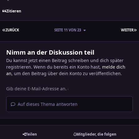
Zitieren
ERSTE SEITE
L
ZURÜCK
SEITE 11 VON 23
WEITER
Nimm an der Diskussion teil
Du kannst jetzt einen Beitrag schreiben und dich später
registrieren. Wenn du bereits ein Konto hast,
melde dich
an
, um den Beitrag über dein Konto zu veröffentlichen.
Auf dieses Thema antworten
Teilen
Mitglieder, die folgen