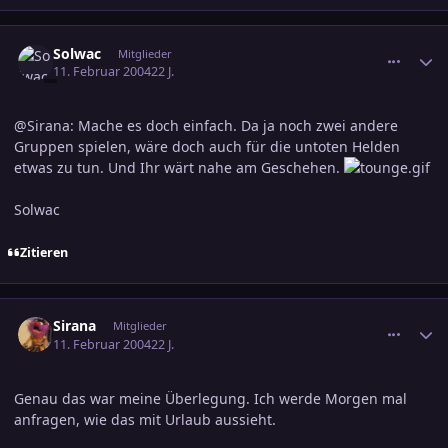
comment_286513
Ersteller-Statistik
Solwac
Mitglieder
11. Februar 2004
22 J.
@Sirana: Mache es doch einfach. Da ja noch zwei andere
Gruppen spielen, wäre doch auch für die untoten Helden
etwas zu tun. Und Ihr wärt nahe am Geschehen.
Solwac
Zitieren
comment_286515
Ersteller-Statistik
Sirana
Mitglieder
11. Februar 2004
22 J.
Genau das war meine Überlegung. Ich werde Morgen mal
anfragen, wie das mit Urlaub aussieht.