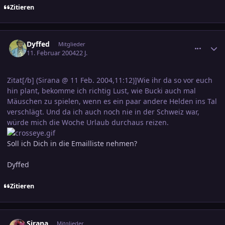
Zitieren
comment_286518
Ersteller-Statistik
Dyffed
Mitglieder
11. Februar 2004
22 J.
Zitat[/b] (Sirana @ 11 Feb. 2004,11:12)]Wie ihr da so vor euch
hin plant, bekomme ich richtig Lust, wie Bucki auch mal
Mäuschen zu spielen, wenn es ein paar andere Helden ins Tal
verschlägt. Und da ich auch noch nie in der Schweiz war,
würde mich die Woche Urlaub durchaus reizen.
Soll ich Dich in die Emailliste nehmen?
Dyffed
Zitieren
comment_286520
Ersteller-Statistik
Sirana
Mitglieder