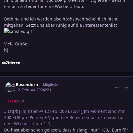
Im Moment sind mir 300 EUR pro Person + Vignette + Benzin
einfach zu teuer für eine Woche Urlaub.
Bethina und ich werden also höchstwahrscheinlich nicht
mitgehen. Setzt uns aber ruhig auf die Interessentenlist
Viele Grüße
hj
Zitieren
comment_287054
Ersteller-Statistik
Rosendorn
Mitglieder
12. Februar 2004
22 J.
ERSTELLER
Zitat[/b] (hjmaier @ 12 Feb. 2004,15:01)]Im Moment sind mir
300 EUR pro Person + Vignette + Benzin einfach zu teuer für
eine Woche Urlaub.[...]
Du hast aber schon gelesen, dass bislang "nur" 180,- Euro für