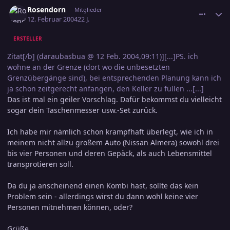
comment_286970
Ersteller-Statistik
Rosendorn
Mitglieder
12. Februar 2004
22 J.
ERSTELLER
Zitat[/b] (daraubasbua @ 12 Feb. 2004,09:11)][...]PS. ich
wohne an der Grenze (dort wo die unbesetzten
Grenzübergänge sind), bei entsprechenden Planung kann ich
ja schon zeitgerecht anfangen, den Keller zu füllen ...[...]
Das ist mal ein geiler Vorschlag. Dafür bekommst du vielleicht
sogar dein Taschenmesser usw.-Set zurück.
Ich habe mir nämlich schon krampfhaft überlegt, wie ich in
meinem nicht allzu großem Auto (Nissan Almera) sowohl drei
bis vier Personen und deren Gepäck, als auch Lebensmittel
transprotieren soll.
Da du ja anscheinend einen Kombi hast, sollte das kein
Problem sein - allerdings wirst du dann wohl keine vier
Personen mitnehmen können, oder?
Grüße...