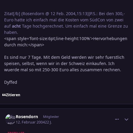
Zitat[/b] (Rosendorn @ 12 Feb. 2004,15:13)]P.S.: Bei den 300,-
Euro hatte ich einfach mal die Kosten vom SüdCon von zwei
auf
acht
Tage hochgerechnet. Um einfach mal eine Grenze zu
haben.
<span style='font-size:6pt;line-height:100%'>Hervorhebungen
durch mich:</span>
Es sind nur 7 Tage. Mit dem Geld werden wir sehr fuerstlich
speisen, selbst, wenn wir in der Schweiz einkaufen. Ich
wuerde mal so mit 250-300 Euro alles zusammen rechnen.
Dyffed
Zitieren
comment_287059
Ersteller-Statistik
Rosendorn
Mitglieder
12. Februar 2004
22 J.