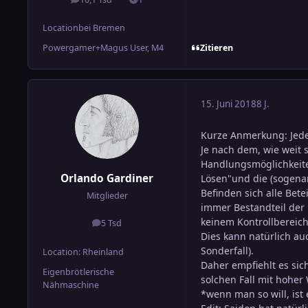
Beiträge
Lösungen
Location
bei Bremen
Zitieren
Powergamer+Magus User, M4
15. Juni 2018
8 J.
Kurze Anmerkung: Jede
Je nach dem, wie weit 
Handlungsmöglichkeite
Orlando Gardiner
Lösen"und die (sogenan
Befinden sich alle Bet
Mitglieder
immer Bestandteil der
keinem Kontrollbereich
5 Tsd
Beiträge
Dies kann natürlich auc
Sonderfall).
Location
: Rheinland
Daher empfiehlt es sic
Eigenbrötlerische
solchen Fall mit hoher
Nähmaschine
*wenn man so will, ist