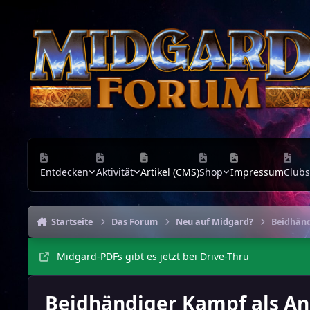
Zu Inhalt springen
Entdecken
Aktivität
Artikel (CMS)
Shop
Impressum
Clubs
Startseite
Das Forum
Neu auf Midgard?
Beidhänd
Midgard-PDFs gibt es jetzt bei Drive-Thru
Beidhändiger Kampf als Ang