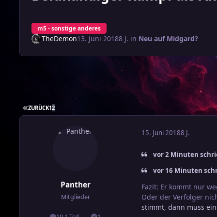
m5 - sonstige anderes
TheDemon
13. Juni 2018
8 J.
in
Neu auf Midgard?
ERSTE SEITE
ZURÜCK
1
2
15. Juni 2018
8 J.
vor 2 Minuten schri
vor 16 Minuten schr
Panther
Fazit
: Er kommt nur we
Oder der Verfolger nic
Mitglieder
stimmt, dann muss ein 
10,1 Tsd
1