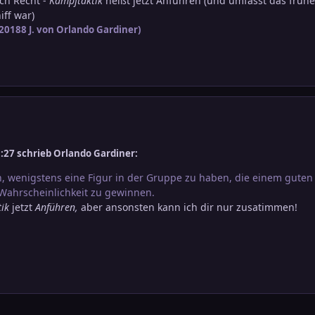
ich Recht -
Kampftaktik
heißt jetzt Anführen (und umfasst das früh
iff war)
 2018
8 J.
von Orlando Gardiner)
27 schrieb Orlando Gardiner:
h, wenigstens eine Figur in der Gruppe zu haben, die einem guten W
 Wahrscheinlichkeit zu gewinnen.
tik
jetzt
Anführen,
aber ansonsten kann ich dir nur zusatimmen!