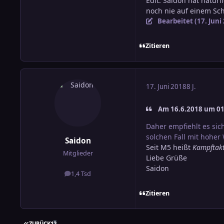
Edit: Saidon hat natürl
noch nie auf einem Sch
Bearbeitet (
17. Juni
Zitieren
17. Juni 2018
8 J.
Am 16.6.2018 um 01:
Daher empfiehlt es sic
solchen Fall mit hoher
Saidon
Seit M5 heißt
Kampftak
Mitglieder
Liebe Grüße
Saidon
1,4 Tsd
Beiträge
Zitieren
ERSTE SEITE
ZURÜCK
1
2