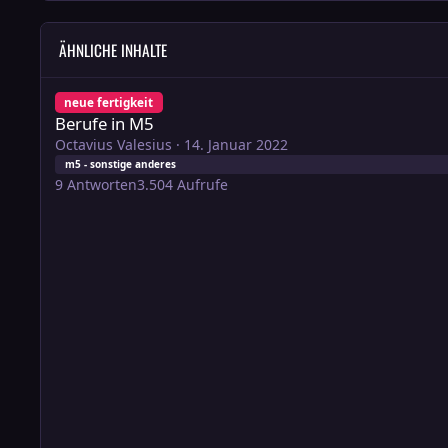
ÄHNLICHE INHALTE
Berufe in M5
neue fertigkeit
Berufe in M5
Octavius Valesius
·
14. Januar 2022
m5 - sonstige anderes
9
Antworten
3.504
Aufrufe