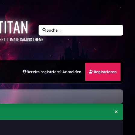
TITAN
Suche …
HE ULTIMATE GAMING THEME
Bereits registriert? Anmelden
Registrieren
Ankündi