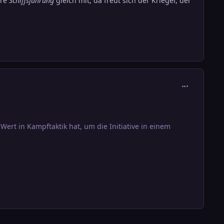
ere
Schiffsführung
gleich mit, da freut sich der Krieger, der
comment_290
ert in Kampftaktik hat, um die Initiative in einem