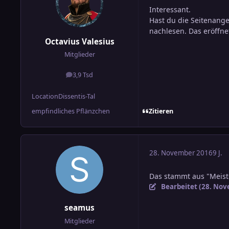
Interessant.
Hast du die Seitenang
nachlesen. Das eröffnet
Octavius Valesius
Mitglieder
3,9 Tsd
Beiträge
Location
Dissentis-Tal
Zitieren
empfindliches Pflänzchen
28. November 2016
9 J.
Das stammt aus "Meist
Bearbeitet (
28. Nov
seamus
Mitglieder