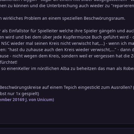
hen zu können und die Unterbrechung auch wieder zu "repariere
n wirkliches Problem an einem speziellen Beschwörungsraum.
 als Einfallstor für Spielleiter welche ihre Spieler gängeln und au
n wird und bei dem über jede Kupfermünze Buch geführt wird - od
 NSC wieder mal seinen Kreis nicht verwischt hat,...) - wenn ich m
en: "hast du zuhause auch den Kreis wieder verwischt,..." - dann
Hause - nicht wegen dem Kreis, sondern weil er vergessen hat die
fürchtet!
et so einenKeller im nördlichen Alba zu beheitzen das man als Robe
Beschwörungskreise auf einem Tepich eingestickt zum Ausrollen? (
bst nur 1x gespielt)
ember 2016
9 J.
von Unicum)