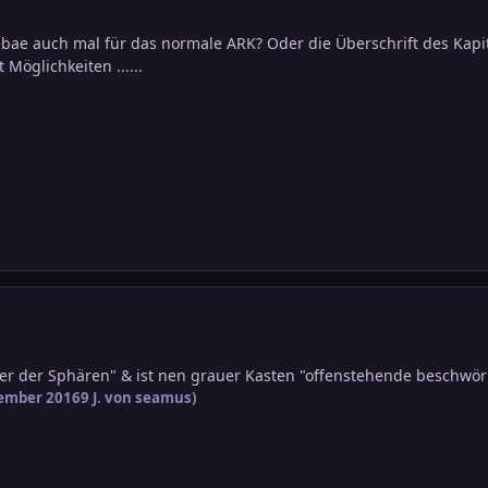
ebae auch mal für das normale ARK? Oder die Überschrift des Ka
 Möglichkeiten ......
er der Sphären" & ist nen grauer Kasten "offenstehende beschwö
ember 2016
9 J.
von seamus)