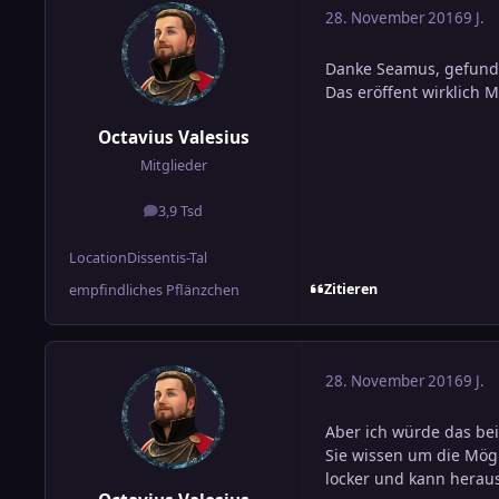
28. November 2016
9 J.
Danke Seamus, gefun
Das eröffent wirklich Mö
Octavius Valesius
Mitglieder
3,9 Tsd
Beiträge
Location
Dissentis-Tal
Zitieren
empfindliches Pflänzchen
28. November 2016
9 J.
Aber ich würde das be
Sie wissen um die Mögl
locker und kann hera