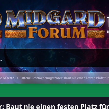
T
ge Gesetze
Offene Beschwörungsfelder: Baut nie einen festen Platz f
 Baut nie einen festen Platz fü