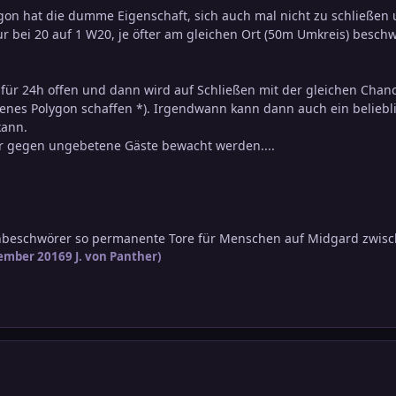
n hat die dumme Eigenschaft, sich auch mal nicht zu schließen u
ur bei 20 auf 1 W20, je öfter am gleichen Ort (50m Umkreis) besch
 für 24h offen und dann wird auf Schließen mit der gleichen Chan
enes Polygon schaffen *). Irgendwann kann dann auch ein belieb
ann.
 gegen ungebetene Gäste bewacht werden....
enbeschwörer so permanente Tore für Menschen auf Midgard zwis
ember 2016
9 J.
von Panther)