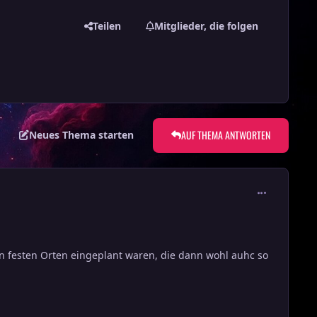
Teilen
Mitglieder, die folgen
AUF THEMA ANTWORTEN
Neues Thema starten
comment_271
n festen Orten eingeplant waren, die dann wohl auhc so