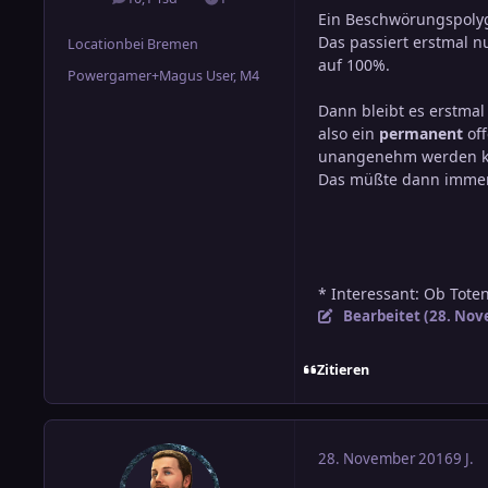
Beiträge
Lösungen
Ein Beschwörungspolygo
Das passiert erstmal n
Location
bei Bremen
auf 100%.
Powergamer+Magus User, M4
Dann bleibt es erstmal
also ein
permanent
off
unangenehm werden k
Das müßte dann immer
* Interessant: Ob Tot
Bearbeitet (
28. Nov
Zitieren
28. November 2016
9 J.