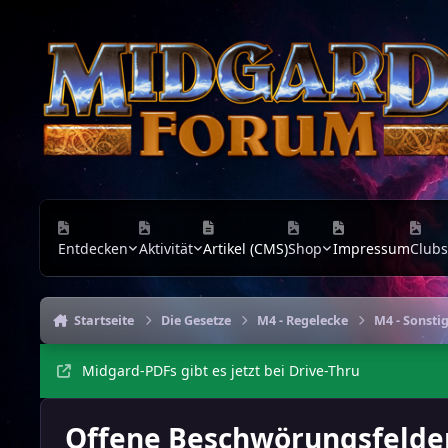
Zu Inhalt springen
Entdecken
Aktivität
Artikel (CMS)
Shop
Impressum
Clubs
Startseite
Die Gesetze
M4 - Regelecke
M4 - Sonsti
Midgard-PDFs gibt es jetzt bei Drive-Thru
Offene Beschwörungsfelder: