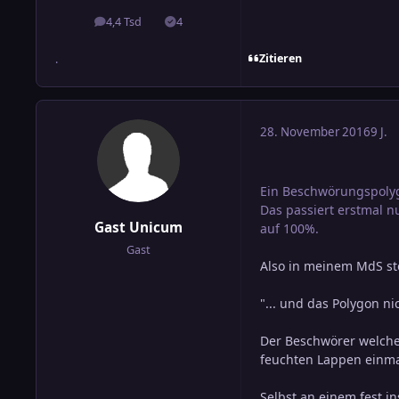
4,4 Tsd
4
Beiträge
Lösungen
Zitieren
.
28. November 2016
9 J.
Ein Beschwörungspolygo
Das passiert erstmal n
Gast Unicum
auf 100%.
Gast
Also in meinem MdS st
"... und das Polygon nic
Der Beschwörer welcher
feuchten Lappen einmal 
Selbst an einem fest i