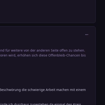
comment_271
d für weitere von der anderen Seite offen zu stehen.
woren wird, erhöhen sich diese Offenbleib-Chancen bis
r Beschwörung die schwierige Arbeit machen mit einem
 würde ich durchaus zugestehen da einmal den Kreis