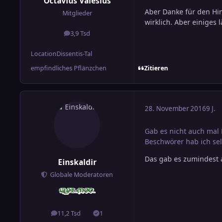
Octavius Valesius
Aber Danke für den Hinw
Mitglieder
wirklich. Aber einiges 
3,9 Tsd
Beiträge
Location
Dissentis-Tal
Zitieren
empfindliches Pflänzchen
28. November 2016
9 J.
Gab es nicht auch mal 
Beschwörer hab ich sel
Das gab es zumindest a
Einskaldir
Globale Moderatoren
11,2 Tsd
1
Beiträge
Lösungen