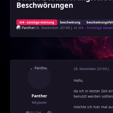
Beschwörungen
m4 - sonstige meinung
beschwörung
beschwörungsfel
Panther
28. November 2016
9 J.
in
M4 - Sonstige Geset
28. November 2016
9 J.
Hallo,
da ich in letzter Zeit
Panther
benutzt werden sollten
Mitglieder
möchte ich hier mal au
10,1 Tsd
1