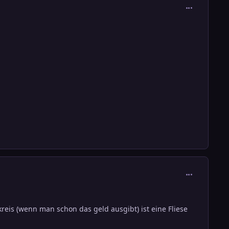
comment_271
comment_271
eis (wenn man schon das geld ausgibt) ist eine Fliese