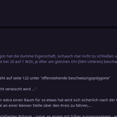
n hat die dumme Eigenschaft, sichauch mal nicht zu schließen un
ut bei 20 auf 1 W20, je öfter am gleichen Ort (50m Umkreis) besch
eht auf seite 122 unter "offenstehende beschwöungspolygone"
ht verwischt wird ..."
 extra einen Raum für so etwas hat wird sich sicherlich nach de
an einer kleinen Stelle über den Kreis zu fahren,...
nstallierten Polygon - sogar an einem mit Silber ausgegossenem -