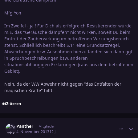
Mfg Yon
Im Zweifel - ja ! Für Dich als erfolgreich Resistierender würde
m.E. das "Geräusche dämpfen" nicht wirken, soweit Du beim
Eintritt der Zauberwirkung im betroffenen Wirkungsbereich
stehst. Schließlich beschreibt S.11 eine Grundsatzregel.
Abweichungen bzw. Ausnahmen hierzu fänden sich dann ggf.
in Spruchbeschreibungen bzw. anderen
situationsabhängigen Erklärungen (raus aus dem betroffenen
Gebiet).
Nein, da der WW:Abwehr nicht gegen "das Entfalten der
magischen Kräfte" hilft.
Zitieren
comment_2293892
Ersteller-Statistik
Panther
Mitglieder
4. November 2013
12 J.