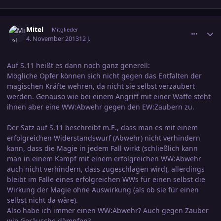
comment_2293886
Ersteller-Statistik
Mitel
Mitglieder
4. November 2013
12 J.
Auf S.11 heißt es dann noch ganz generell:
Mögliche Opfer können sich nicht gegen das Entfalten der
magischen Kräfte wehren, da nicht sie selbst verzaubert
werden. Genauso wie bei einem Angriff mit einer Waffe steht
ihnen aber eine WW:Abwehr gegen den EW:Zaubern zu.
Der Satz auf S.11 beschreibt m.E., dass man es mit einem
erfolgreichen Widerstandswurf (Abwehr) nicht verhindern
kann, dass die Magie in jedem Fall wirkt (schließlich kann
man in einem Kampf mit einem erfolgreichen WW:Abwehr
auch nicht verhindern, dass zugeschlagen wird), allerdings
bleibt im Falle eines erfolgreichen WWs für einen selbst die
Wirkung der Magie ohne Auswirkung (als ob sie für einen
selbst nicht da wäre).
Also habe ich immer einen WW:Abwehr? Auch gegen Zauber
wie Geräusche dämpfen?