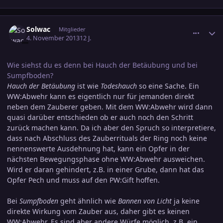
comment_2293896
Ersteller-Statistik
Solwac
Mitglieder
4. November 2013
12 J.
Wie siehst du es denn bei Hauch der Betäubung und bei
Sumpfboden?
Hauch der Betäubung
ist wie
Todeshauch
so eine Sache. Ein
WW:Abwehr kann es eigentlich nur für jemanden direkt
neben dem Zauberer geben. Mit dem WW:Abwehr wird dann
quasi darüber entschieden ob er auch noch den Schritt
zurück machen kann. Da ich aber den Spruch so interpretiere,
dass nach Abschluss des Zauberrituals der Ring noch keine
nennenswerte Ausdehnung hat, kann ein Opfer in der
nächsten Bewegungsphase ohne WW:Abwehr ausweichen.
Wird er daran gehindert, z.B. in einer Grube, dann hat das
Opfer Pech und muss auf den PW:Gift hoffen.
Bei
Sumpfboden
geht ähnlich wie
Bannen von Licht
ja keine
direkte Wirkung vom Zauber aus, daher gibt es keinen
WW:Abwehr. Es sind aber andere Würfe möglich, z.B. ein