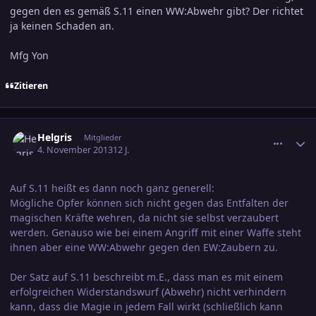
gegen den es gemäß S.11 einen WW:Abwehr gibt? Der richtet
ja keinen Schaden an.
Mfg Yon
Zitieren
comment_2293867
Ersteller-Statistik
Helgris
Mitglieder
4. November 2013
12 J.
Auf S.11 heißt es dann noch ganz generell:
Mögliche Opfer können sich nicht gegen das Entfalten der
magischen Kräfte wehren, da nicht sie selbst verzaubert
werden. Genauso wie bei einem Angriff mit einer Waffe steht
ihnen aber eine WW:Abwehr gegen den EW:Zaubern zu.
Der Satz auf S.11 beschreibt m.E., dass man es mit einem
erfolgreichen Widerstandswurf (Abwehr) nicht verhindern
kann, dass die Magie in jedem Fall wirkt (schließlich kann