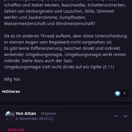
schaffen und Nebel wecken, Rauchwolke, Schattenschrecken,
Sehen von Verborgenem und Lauschen, Stille, Stimmen
werfen und Zauberstimme, Sumpfboden,
Wassermeisterschaft und Windmeisterschaft?
Da es im anderen Thread aufkam, aber diese Unterscheidung
in meinen Augen vom Regelwerk nicht vorgesehen ist:
Es gibt keine Differenzierung zwischen direkt und indirekt
wirkender Umgebungsmagie. Umgebungsmagie wirkt immer
indirekt. Siehe dazu auch der Satz:
Umgebungsmagie zielt nicht direkt auf ein Opfer (S.11)
Mfg Yon
Zitieren
1
comment_2293848
Ersteller-Statistik
Yon Attan
Mitglieder
4. November 2013
12 J.
ERSTELLER