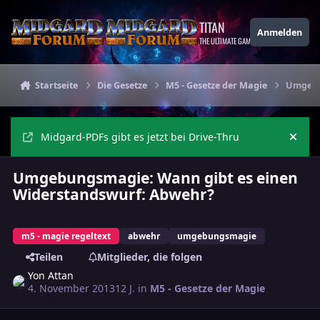
Zu Inhalt springen
TITAN
Anmelden
THE ULTIMATE GAMING THEME
Startseite
Die Gesetze
M5 - Gesetze der Magie
Umgebu
Midgard-PDFs gibt es jetzt bei Drive-Thru
Ankü
Umgebungsmagie: Wann gibt es einen
Widerstandswurf: Abwehr?
m5 - magie regeltext
abwehr
umgebungsmagie
Teilen
Mitglieder, die folgen
Yon Attan
4. November 2013
12 J.
in
M5 - Gesetze der Magie