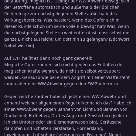
Betäubung) möglich ist. Gelingt der WW:Abwehr bewegt sich
der Betroffene automatisch und außerhalb der üblichen
Reihenfolge zur nächstgelegenen Stelle außerhalb des
Wirkungsbereichs. Was passiert, wenn das Opfer sich in
dieser Runde schon um seine volle B bewegt hat? Was, wenn
die nächstgelegene Stelle so weit entfernt ist, dass selbst die
ganze B nicht ausreicht, um dort hin zu gelangen? (Stichwort
Nebel wecken)
Auf S.11 heißt es dann noch ganz generell:
Mögliche Opfer können sich nicht gegen das Entfalten der
magischen Kräfte wehren, da nicht sie selbst verzaubert
werden. Genauso wie bei einem Angriff mit einer Waffe steht
ihnen aber eine WW:Abwehr gegen den EW:Zaubern zu.
Gegen welche Zauber habe ich jetzt einen WW:Abwehr und
anhand welcher allgemeinen Regel erkenne ich das? Habe ich
einen WW:Abwehr gegen Bannen von Licht und Bannen von
Dunkelheit, Erdbeben, Drittes Auge und Geisterhorn (sofern
ich ein Untoter oder ein Elementarwesen bin), Geräusche
dämpfen und Schatten verstärken, Hörnerklang,
Juwelenauge, Luftsphäre (sofern ich ein Fisch bin), Nebel