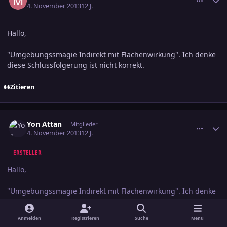
4. November 2013
12 J.
Hallo,
"Umgebungssmagie Indirekt mit Flächenwirkung". Ich denke
diese Schlussfolgerung ist nicht korrekt.
Zitieren
comment_2293936
Ersteller-Statistik
Yon Attan
Mitglieder
4. November 2013
12 J.
ERSTELLER
Hallo,
"Umgebungssmagie Indirekt mit Flächenwirkung". Ich denke
diese Schlussfolgerung ist nicht korrekt.
Verstehe ich auch nicht. Auf welcher Regelstelle basiert das?
Anmelden
Registrieren
Suche
Menu