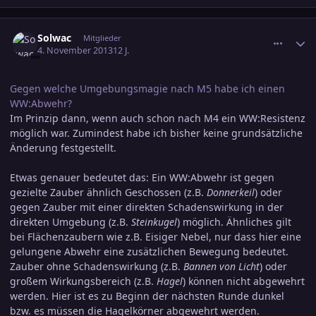
comment_2293870
Ersteller-Statistik
Solwac
Mitglieder
4. November 2013
12 J.
Gegen welche Umgebungsmagie nach M5 habe ich einen
WW:Abwehr?
Im Prinzip dann, wenn auch schon nach M4 ein WW:Resistenz
möglich war. Zumindest habe ich bisher keine grundsätzliche
Änderung festgestellt.
Etwas genauer bedeutet das: Ein WW:Abwehr ist gegen
gezielte Zauber ähnlich Geschossen (z.B.
Donnerkeil
) oder
gegen Zauber mit einer direkten Schadenswirkung in der
direkten Umgebung (z.B.
Steinkugel
) möglich. Ähnliches gilt
bei Flächenzaubern wie z.B. Eisiger Nebel, nur dass hier eine
gelungene Abwehr eine zusätzlichen Bewegung bedeutet.
Zauber ohne Schadenswirkung (z.B.
Bannen von Licht
) oder
großem Wirkungsbereich (z.B.
Hagel
) können nicht abgewehrt
werden. Hier ist es zu Beginn der nächsten Runde dunkel
bzw. es müssen die Hagelkörner abgewehrt werden.