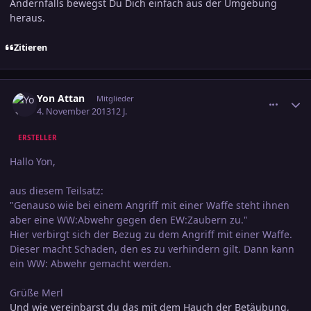
Andernfalls bewegst Du Dich einfach aus der Umgebung
heraus.
Zitieren
comment_2293865
Ersteller-Statistik
Yon Attan
Mitglieder
4. November 2013
12 J.
ERSTELLER
Hallo Yon,
aus diesem Teilsatz:
"Genauso wie bei einem Angriff mit einer Waffe steht ihnen
aber eine WW:Abwehr gegen den EW:Zaubern zu."
Hier verbirgt sich der Bezug zu dem Angriff mit einer Waffe.
Dieser macht Schaden, den es zu verhindern gilt. Dann kann
ein WW: Abwehr gemacht werden.
Grüße Merl
Und wie vereinbarst du das mit dem Hauch der Betäubung,