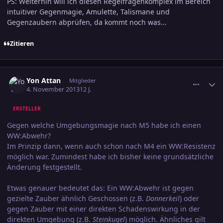
PS: Weiterhin will ich diesen Regelfragenkomplex im Bereich
intuitiver Gegenmagie, Amulette, Talismane und
Gegenzaubern abprüfen, da kommt noch was...
Zitieren
comment_2293885
Ersteller-Statistik
Yon Attan
Mitglieder
4. November 2013
12 J.
ERSTELLER
Gegen welche Umgebungsmagie nach M5 habe ich einen
WW:Abwehr?
Im Prinzip dann, wenn auch schon nach M4 ein WW:Resistenz
möglich war. Zumindest habe ich bisher keine grundsätzliche
Änderung festgestellt.
Etwas genauer bedeutet das: Ein WW:Abwehr ist gegen
gezielte Zauber ähnlich Geschossen (z.B.
Donnerkeil
) oder
gegen Zauber mit einer direkten Schadenswirkung in der
direkten Umgebung (z.B.
Steinkugel
) möglich. Ähnliches gilt