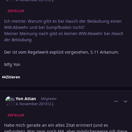
ERSTELLER
Ich meinte: Warum gibt es bei Hauch der Betäubung einen
WW:Abwehr und bei Sumpfboden nicht?
Meiner Meinung nach gibt es keinen WW:Abwehr bei
Hauch
der Betäubung
.
Der ist vom Regelwerk explizit vorgesehen, S.11 Arkanum.
Mfg Yon
Zitieren
comment_2293923
Ersteller-Statistik
Yon Attan
Mitglieder
4. November 2013
12 J.
ERSTELLER
Habe mich gerade an ein altes Zitat erinnert (und es
gefunden). War zwar noch M4, aber möglicherweise gilt diese