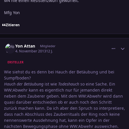
M4 nie einen Resistenzwurf gewürfelt.
Mfg Yon
Zitieren
comment_2293906
Ersteller-Statistik
Yon Attan
Mitglieder
4. November 2013
12 J.
ERSTELLER
Wie siehst du es denn bei Hauch der Betäubung und bei
Sumpfboden?
Hauch der Betäubung
ist wie
Todeshauch
so eine Sache. Ein
WW:Abwehr kann es eigentlich nur für jemanden direkt
neben dem Zauberer geben. Mit dem WW:Abwehr wird dann
quasi darüber entschieden ob er auch noch den Schritt
zurück machen kann. Da ich aber den Spruch so interpretiere,
dass nach Abschluss des Zauberrituals der Ring noch keine
nennenswerte Ausdehnung hat, kann ein Opfer in der
nächsten Bewegungsphase ohne WW:Abwehr ausweichen.