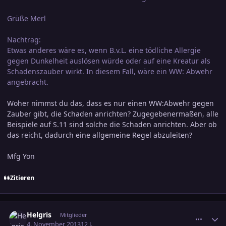
Grüße Merl
Nachtrag:
Etwas anderes wäre es, wenn B.v.L. eine tödliche Allergie
gegen Dunkelheit auslösen würde oder auf eine Kreatur als
Schadenszauber wirkt. In diesem Fall, wäre ein WW: Abwehr
angebracht.
Woher nimmst du das, dass es nur einen WW:Abwehr gegen
Zauber gibt, die Schaden anrichten? Zugegebenermaßen, alle
Beispiele auf S.11 sind solche die Schaden anrichten. Aber ob
das reicht, dadurch eine allgemeine Regel abzuleiten?
Mfg Yon
Zitieren
comment_2293855
Ersteller-Statistik
Helgris
Mitglieder
4. November 2013
12 J.