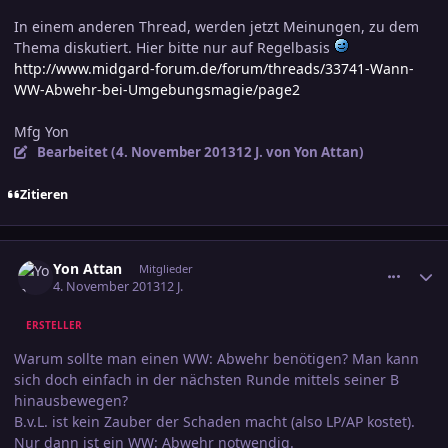
In einem anderen Thread, werden jetzt Meinungen, zu dem
Thema diskutiert. Hier bitte nur auf Regelbasis
http://www.midgard-forum.de/forum/threads/33741-Wann-
WW-Abwehr-bei-Umgebungsmagie/page2
Mfg Yon
Bearbeitet (
4. November 2013
12 J.
von Yon Attan)
Zitieren
comment_2293854
Ersteller-Statistik
Yon Attan
Mitglieder
4. November 2013
12 J.
ERSTELLER
Warum sollte man einen WW: Abwehr benötigen? Man kann
sich doch einfach in der nächsten Runde mittels seiner B
hinausbewegen?
B.v.L. ist kein Zauber der Schaden macht (also LP/AP kostet).
Nur dann ist ein WW: Abwehr notwendig.