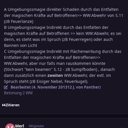
A Umgebungssmagie direkter Schaden durch das Entfalten
der magischen Kräfte auf Betroffenen>> WW:Abwehr von S.11
(zB Feuerlanze)
B Umgebungssmagie Indirekt durch das Entfalten der
magischen Kräfte auf Betroffenen >> kein WW:Abwehr, es sei
denn, es steht was im Spruch (zB Feuerregen) oder auch
Bannen von Licht
C Umgebungssmagie Indirekt mit Flächenwirkung durch das
Entfalten der magischen Kräfte auf Betroffenen>>
WW:Abwehr, aber nur falls man rauskommen könnte
(Stichwort "kein beamen" S.12 - zB Sumpfboden) , danach
dann zusätzlich einen
zweiten
WW:Abwehr, der evtl. im
Spruch steht (zB Eisiger Nebel, Feuerkugel).
Bearbeitet (
4. November 2013
12 J.
von Panther)
Betonung 2 WW
Zitieren
comment_2293935
Ersteller-Statistik
Merl
Mitglieder