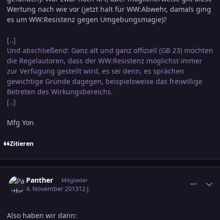
Wertung nach wie vor (jetzt halt für WW:Abwehr, damals ging
es um WW:Resistenz gegen Umgebungsmagie)?
[..]
Und abschließend: Ganz alt und ganz offiziell (GB 23) möchten
die Regelautoren, dass der WW:Resistenz möglichst immer
zur Verfügung gestellt wird, es sei denn, es sprächen
gewichtige Gründe dagegen, beispielsweise das freiwillige
Betreten des Wirkungsbereichs.
[..]
Mfg Yon
Zitieren
comment_2293933
Ersteller-Statistik
Panther
Mitglieder
4. November 2013
12 J.
Also haben wir dann: