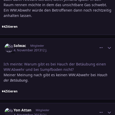
Raum rennen möchte in dem das unsichtbare Gas schwebt.
Ein WW:Abwehr würde den Betroffenen dann noch rechtzeitig
anhalten lassen.
Zitieren
comment_2293907
Ersteller-Statistik
Solwac
Mitglieder
4. November 2013
12 J.
Ich meinte: Warum gibt es bei Hauch der Betäubung einen
WW:Abwehr und bei Sumpfboden nicht?
Meiner Meinung nach gibt es keinen WW:Abwehr bei
Hauch
der Betäubung
.
Zitieren
comment_2293918
Ersteller-Statistik
Yon Attan
Mitglieder
4. November 2013
12 J.