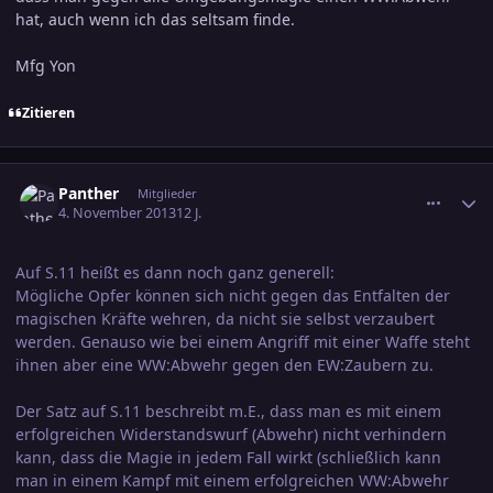
hat, auch wenn ich das seltsam finde.
Mfg Yon
Zitieren
comment_2293883
Ersteller-Statistik
Panther
Mitglieder
4. November 2013
12 J.
Auf S.11 heißt es dann noch ganz generell:
Mögliche Opfer können sich nicht gegen das Entfalten der
magischen Kräfte wehren, da nicht sie selbst verzaubert
werden. Genauso wie bei einem Angriff mit einer Waffe steht
ihnen aber eine WW:Abwehr gegen den EW:Zaubern zu.
Der Satz auf S.11 beschreibt m.E., dass man es mit einem
erfolgreichen Widerstandswurf (Abwehr) nicht verhindern
kann, dass die Magie in jedem Fall wirkt (schließlich kann
man in einem Kampf mit einem erfolgreichen WW:Abwehr