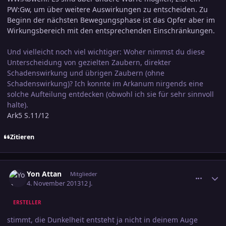
PW:Gw, um über weitere Auswirkungen zu entscheiden. Zu
Beginn der nächsten Bewegungsphase ist das Opfer aber im
Wirkungsbereich mit den entsprechenden Einschränkungen.
Und vielleicht noch viel wichtiger: Woher nimmst du diese
Unterscheidung von gezielten Zaubern, direkter
Schadenswirkung und übrigen Zaubern (ohne
Schadenswirkung)? Ich konnte im Arkanum nirgends eine
solche Aufteilung entdecken (obwohl ich sie für sehr sinnvoll
halte).
Ark5 S.11/12
Zitieren
comment_2293898
Ersteller-Statistik
Yon Attan
Mitglieder
4. November 2013
12 J.
ERSTELLER
stimmt, die Dunkelheit entsteht ja nicht in deinem Auge