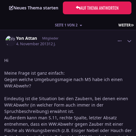
AUF THEMA ANTWORTEN
Neues Thema starten
L
SEITE 1 VON 2
WEITER
comment_2293841
Ersteller-Statistik
Yon Attan
Mitglieder
4. November 2013
12 J.
Hi
Meine Frage ist ganz einfach:
Gegen welche Umgebungsmagie nach M5 habe ich einen
WW:Abwehr?
Eindeutig ist die Situation bei den Zaubern, bei denen einen
WW:Abwehr (in welcher Form auch immer in der
Spruchbeschreibung) erwähnt ist.
Außerdem kann man S.11, rechte Spalte, letzter Absatz
entnehmen, dass ein WW:Abwehr gegen Zauber mit einer
Fläche als Wirkungsbereich (z.B. Eisiger Nebel oder Hauch der