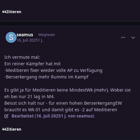
Zitieren
comment_3805012
Ersteller-Statistik
seamus
Mitglieder
16. Juli 2025
1 J.
Ich vermute mal:
Ein reiner Kämpfer hat mit
-Meditieren fixer wieder volle AP zu Verfügung
-Berserkergang mehr Rumms im Kampf
Es gibt ja für Meditieren keine MindestWk (mehr). Wobei sie
eh bei nur 21 lag in M4.
Beisst sich halt nur - für einen hohen BerserkergangEW
braucht es Wk 01 und damit gibt es -2 auf Meditieren
Bearbeitet (
16. Juli 2025
1 J.
von seamus)
Zitieren