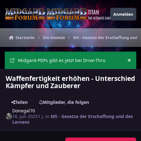
Zu Inhalt springen
TITAN
Anmelden
THE ULTIMATE GAMING THEME
Startseite
Die Gesetze
M5 - Gesetze der Erschaffung und 
Midgard-PDFs gibt es jetzt bei Drive-Thru
Ankü
Waffenfertigkeit erhöhen - Unterschied
Kämpfer und Zauberer
Teilen
Mitglieder, die folgen
Donegal70
16. Juli 2025
1 J.
in
M5 - Gesetze der Erschaffung und des
Lernens