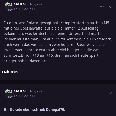
Ma Kai
Mitglieder
16. Juli 2025
1 J.
Zu dem, was Solwac gesagt hat: Kämpfer starten auch in M5
mit einer Spezialwaffe, auf die sie immer +2 Aufschlag
bekommen, was lerntechnisch einen Unterschied macht
(früher musste man, um auf +15 zu kommen, bis +15 steigern,
auch wenn das von der um zwei höheren Basis war; diese
zwei ersten Schritte waren aber viel billiger als die zwei
Schritte z.B. von +13 auf +15, die man sich heute spart).
Krieger haben davon drei.
Zitieren
comment_3804957
Ersteller-Statistik
Ma Kai
Mitglieder
16. Juli 2025
1 J.
Gerade eben schrieb Donegal70: