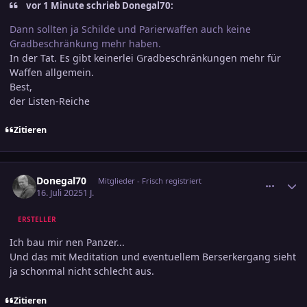
vor 1 Minute schrieb Donegal70:
Dann sollten ja Schilde und Parierwaffen auch keine
Gradbeschränkung mehr haben.
In der Tat. Es gibt keinerlei Gradbeschränkungen mehr für
Waffen allgemein.
Best,
der Listen-Reiche
Zitieren
comment_3804977
Ersteller-Statistik
Donegal70
Mitglieder - Frisch registriert
16. Juli 2025
1 J.
ERSTELLER
Ich bau mir nen Panzer...
Und das mit Meditation und eventuellem Berserkergang sieht
ja schonmal nicht schlecht aus.
Zitieren