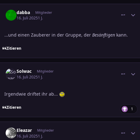
comment_3805045
Ersteller-Statistik
dabba
Mitglieder
16. Juli 2025
1 J.
...und einen Zauberer in der Gruppe, der
Besänftigen
kann.
Zitieren
comment_3805057
Ersteller-Statistik
Solwac
Mitglieder
16. Juli 2025
1 J.
Irgendwie driftet ihr ab...
Zitieren
1
comment_3805066
Ersteller-Statistik
Eleazar
Mitglieder
16. Juli 2025
1 J.