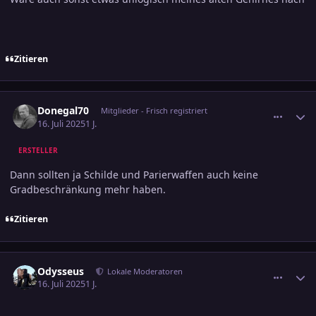
Zitieren
comment_3804975
Ersteller-Statistik
Donegal70
Mitglieder - Frisch registriert
16. Juli 2025
1 J.
ERSTELLER
Dann sollten ja Schilde und Parierwaffen auch keine
Gradbeschränkung mehr haben.
Zitieren
comment_3804976
Ersteller-Statistik
Odysseus
Lokale Moderatoren
16. Juli 2025
1 J.