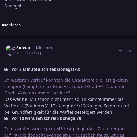
Donegal
Zitieren
comment_3804948
Ersteller-Statistik
Solwac
Mitglieder
16. Juli 2025
1 J.
vor 2 Minuten schrieb Donegal70:
Im weiteren Verlauf konnten die Charaktere die Fertigkeiten
steigern (Kämpfer max Grad +5, Spezial Grad +7. Zauberer
Grad +4) ist das immer noch so?
Das war bei M3 schon nicht mehr so. Es konnte immer bis
Waffe+14 (Zauberer)/+17 (Kämpfer)/+19(Krieger, Söldner und
bei Grundfertigkeit für die Waffe) gesteigert werden.
vor 10 Minuten schrieb Donegal70:
Zum zweiten wurde ja in M3 festgelegt, dass Zauberer (bis
auf PK) die doppelte Menge an EP ausgeben muss. Ist das