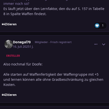
immer noch so?
Es läuft jetzt über den Lernfaktor, den du auf S. 157 in Tabelle
8 in Spalte Waffen findest.
Zitieren
1
comment_3804955
Ersteller-Statistik
Donegal70
Mitglieder - Frisch registriert
16. Juli 2025
1 J.
ERSTELLER
Also nochmal für Doofe:
Alle starten auf Waffenfertigkeit der Waffengruppe mit +5
und lernen können alle ohne Gradbeschränkung zu gleichen
Kosten.
Zitieren
comment_3804956
Ersteller-Statistik