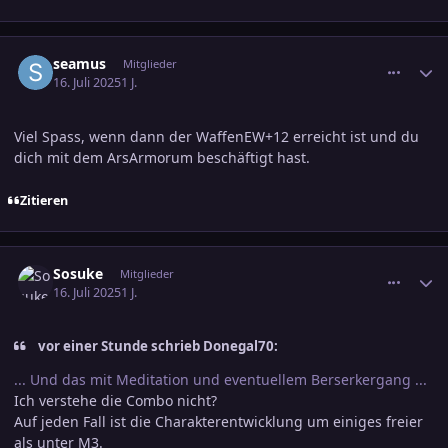
comment_3805000
Ersteller-Statistik
seamus
Mitglieder
16. Juli 2025
1 J.
Viel Spass, wenn dann der WaffenEW+12 erreicht ist und du
dich mit dem ArsArmorum beschäftigt hast.
Zitieren
comment_3805008
Ersteller-Statistik
Sosuke
Mitglieder
16. Juli 2025
1 J.
vor einer Stunde schrieb Donegal70:
... Und das mit Meditation und eventuellem Berserkergang ...
Ich verstehe die Combo nicht?
Auf jeden Fall ist die Charakterentwicklung um einiges freier
als unter M3.