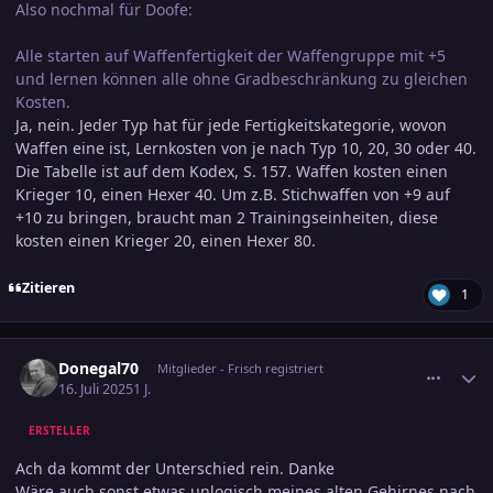
Also nochmal für Doofe:
Alle starten auf Waffenfertigkeit der Waffengruppe mit +5
und lernen können alle ohne Gradbeschränkung zu gleichen
Kosten.
Ja, nein. Jeder Typ hat für jede Fertigkeitskategorie, wovon
Waffen eine ist, Lernkosten von je nach Typ 10, 20, 30 oder 40.
Die Tabelle ist auf dem Kodex, S. 157. Waffen kosten einen
Krieger 10, einen Hexer 40. Um z.B. Stichwaffen von +9 auf
+10 zu bringen, braucht man 2 Trainingseinheiten, diese
kosten einen Krieger 20, einen Hexer 80.
Zitieren
1
comment_3804960
Ersteller-Statistik
Donegal70
Mitglieder - Frisch registriert
16. Juli 2025
1 J.
ERSTELLER
Ach da kommt der Unterschied rein. Danke
Wäre auch sonst etwas unlogisch meines alten Gehirnes nach