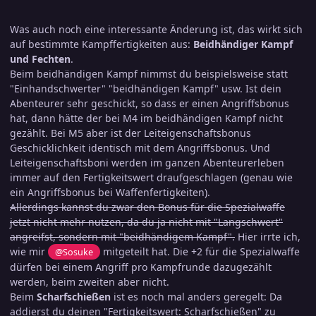
Was auch noch eine interessante Änderung ist, das wirkt sich
auf bestimmte Kampffertigkeiten aus:
Beidhändiger Kampf
und Fechten
.
Beim beidhändigen Kampf nimmst du beispielsweise statt
"Einhandschwerter" "beidhändigen Kampf" usw. Ist dein
Abenteurer sehr geschickt, so dass er einen Angriffsbonus
hat, dann hätte der bei M4 im beidhändigen Kampf nicht
gezählt. Bei M5 aber ist der Leiteigenschaftsbonus
Geschicklichkeit identisch mit dem Angriffsbonus. Und
Leiteigenschaftsboni werden im ganzen Abenteurerleben
immer auf den Fertigkeitswert draufgeschlagen (genau wie
ein Angriffsbonus bei Waffenfertigkeiten).
Allerdings kannst du zwar den Bonus für die Spezialwaffe
jetzt nicht mehr nutzen, da du ja nicht mit "Langschwert"
angreifst, sondern mit "beidhändigem Kampf".
Hier irrte ich,
wie mir
mitgeteilt hat. Die +2 für die Spezialwaffe
@Sosuke
dürfen bei einem Angriff pro Kampfrunde dazugezählt
werden, beim zweiten aber nicht.
Beim
Scharfschießen
ist es noch mal anders geregelt: Da
addierst du deinen "Fertigkeitswert: Scharfschießen" zu