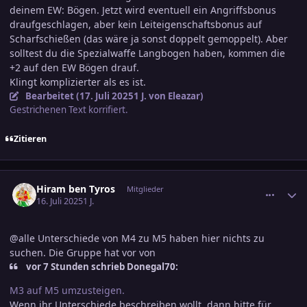
deinem EW: Bögen. Jetzt wird eventuell ein Angriffsbonus
draufgeschlagen, aber kein Leiteigenschaftsbonus auf
Scharfschießen (das wäre ja sonst doppelt gemoppelt). Aber
solltest du die Spezialwaffe Langbogen haben, kommen die
+2 auf den EW Bögen drauf.
Klingt komplizierter als es ist.
Bearbeitet (
17. Juli 2025
1 J.
von Eleazar)
Gestrichenen Text korrifiert.
Zitieren
comment_3805071
Ersteller-Statistik
Hiram ben Tyros
Mitglieder
16. Juli 2025
1 J.
@alle Unterschiede von M4 zu M5 haben hier nichts zu
suchen. Die Gruppe hat vor von
vor 7 Stunden schrieb Donegal70:
M3 auf M5 umzusteigen.
Wenn ihr Unterschiede beschreiben wollt, dann bitte für