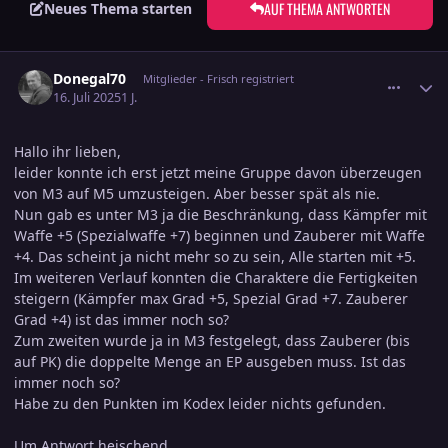
AUF THEMA ANTWORTEN
Neues Thema starten
comment_3804943
Ersteller-Statistik
Donegal70
Mitglieder - Frisch registriert
16. Juli 2025
1 J.
Hallo ihr lieben,
leider konnte ich erst jetzt meine Gruppe davon überzeugen
von M3 auf M5 umzusteigen. Aber besser spät als nie.
Nun gab es unter M3 ja die Beschränkung, dass Kämpfer mit
Waffe +5 (Spezialwaffe +7) beginnen und Zauberer mit Waffe
+4. Das scheint ja nicht mehr so zu sein, Alle starten mit +5.
Im weiteren Verlauf konnten die Charaktere die Fertigkeiten
steigern (Kämpfer max Grad +5, Spezial Grad +7. Zauberer
Grad +4) ist das immer noch so?
Zum zweiten wurde ja in M3 festgelegt, dass Zauberer (bis
auf PK) die doppelte Menge an EP ausgeben muss. Ist das
immer noch so?
Habe zu den Punkten im Kodex leider nichts gefunden.
Um Antwort heischend