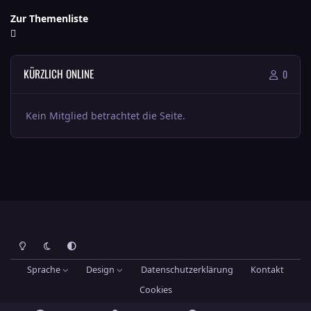
Zur Themenliste
KÜRZLICH ONLINE
0
Kein Mitglied betrachtet die Seite.
Heller Modus
Dunkler Modus
Systemeinstellung
Sprache
Design
Datenschutzerklärung
Kontakt
Cookies
Theme
by
IPSFocus