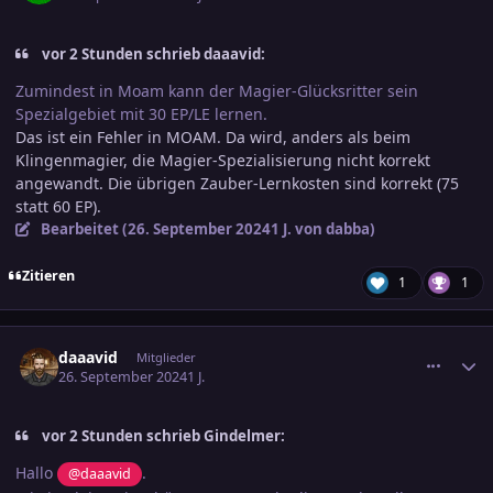
vor 2 Stunden schrieb daaavid:
Zumindest in Moam kann der Magier-Glücksritter sein
Spezialgebiet mit 30 EP/LE lernen.
Das ist ein Fehler in MOAM. Da wird, anders als beim
Klingenmagier, die Magier-Spezialisierung nicht korrekt
angewandt. Die übrigen Zauber-Lernkosten sind korrekt (75
statt 60 EP).
Bearbeitet (
26. September 2024
1 J.
von dabba)
Zitieren
1
1
comment_3726785
Ersteller-Statistik
daaavid
Mitglieder
26. September 2024
1 J.
vor 2 Stunden schrieb Gindelmer:
Hallo
.
@daaavid