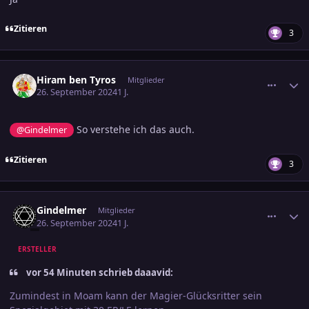
Zitieren
3
comment_3726733
Ersteller-Statistik
Hiram ben Tyros
Mitglieder
26. September 2024
1 J.
So verstehe ich das auch.
@Gindelmer
Zitieren
3
comment_3726738
Ersteller-Statistik
Gindelmer
Mitglieder
26. September 2024
1 J.
ERSTELLER
vor 54 Minuten schrieb daaavid:
Zumindest in Moam kann der Magier-Glücksritter sein