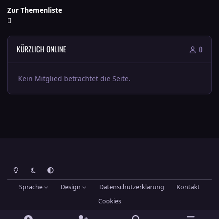
Zur Themenliste
KÜRZLICH ONLINE
0
Kein Mitglied betrachtet die Seite.
Heller Modus
Dunkler Modus
Systemeinstellung
Sprache
Design
Datenschutzerklärung
Kontakt
Cookies
Theme
by
IPSFocus