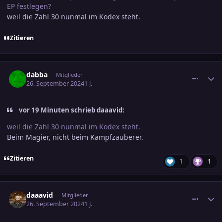
EP festlegen?
weil die Zahl 30 nunmal im Kodex steht.
Zitieren
comment_3726802
Ersteller-Statistik
dabba
Mitglieder
26. September 2024
1 J.
vor 19 Minuten schrieb daaavid:
weil die Zahl 30 nunmal im Kodex steht.
Beim Magier, nicht beim Kampfzauberer.
Zitieren
1
1
comment_3726812
Ersteller-Statistik
daaavid
Mitglieder
26. September 2024
1 J.