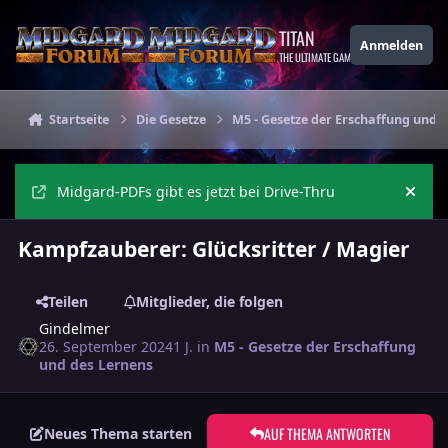
Zu Inhalt springen
TITAN
Anmelden
THE ULTIMATE GAMING THEME
Startseite
Die Gesetze
M5 - Gesetze der Erschaffung und 
Midgard-PDFs gibt es jetzt bei Drive-Thru
Ankü
Kampfzauberer: Glücksritter / Magier
Teilen
Mitglieder, die folgen
Gindelmer
26. September 2024
1 J.
in
M5 - Gesetze der Erschaffung
und des Lernens
AUF THEMA ANTWORTEN
Neues Thema starten