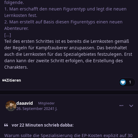
folgende.
1. Man erschafft den neuen Figurentyp und legt die neuen
Lernkosten fest.
2. Man erstellt auf Basis diesen Figurentyps einen neuen
Abenteurer.
[...]
Teil des ersten Schrittes ist es bereits die Lernkosten gemäß
der Regeln für Kampfzauberer anzupassen. Das beinhaltet
auch die Lernkosten für das Spezialgebietes festzulegen. Erst
dann kann der zweite Schritt erfolgen, die Erstellung des
Charakters.
Zitieren
1
comment_3726794
Ersteller-Statistik
daaavid
Mitglieder
26. September 2024
1 J.
vor 22 Minuten schrieb dabba:
Warum sollte die Spezialisierung die EP-Kosten explizit auf 30