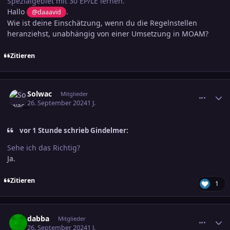
Spezialgebiet mit 30 EP/LE lernen.
Hallo
.
@daaavid
Wie ist deine Einschätzung, wenn du die Regelnstellen
heranziehst, unabhängig von einer Umsetzung in MOAM?
Zitieren
comment_3726745
Ersteller-Statistik
Solwac
Mitglieder
26. September 2024
1 J.
vor 1 Stunde schrieb Gindelmer:
Sehe ich das Richtig?
Ja.
Zitieren
1
comment_3726762
Ersteller-Statistik
dabba
Mitglieder
26. September 2024
1 J.