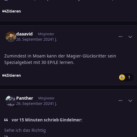
Zitieren
comment_3726727
Ersteller-Statistik
daaavid
Mitglieder
26. September 2024
1 J.
Zumindest in Moam kann der Magier-Glücksritter sein
Spezialgebiet mit 30 EP/LE lernen.
Zitieren
1
comment_3726728
Ersteller-Statistik
Panther
Mitglieder
26. September 2024
1 J.
vor 15 Minuten schrieb Gindelmer:
Sehe ich das Richtig
Ja