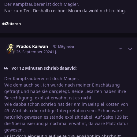
Der Kampfzauberer ist doch Magier.
Nur zum Teil. Deshalb rechnet Moam da wohl nicht richtig.
Zitieren
comment_3726823
Ersteller-Statistik
Prados Karwan
Mitglieder
26. September 2024
1 J.
vor 12 Minuten schrieb daaavid:
Der Kampfzauberer ist doch Magier.
Wie dem auch sei, ich wurde nach meiner Einschätzung
gefragt und habe sie dargelegt. Beide Lesarten haben ihre
Berechtigung, explizit erwähnt ist es nicht.
Wie dabba schon schrieb hat der Km im Beispiel Kosten von
45. Wird also die richtige Interpretation sein. Schön wäre
natürlich gewesen es stände explizit dabei. Auf Seite 139 ist
die Spezialisierung ja nochmal erwähnt, da wäre Platz dafür
gewesen.
Es ist doch eindeutig auf Seite 136 erwähnt im Abschnitt