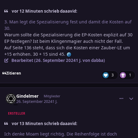
vor 12 Minuten schrieb daaavid:
3. Man legt die Spezialisierung fest und damit die Kosten auf
30.
Warum sollte die Spezialisierung die EP-Kosten explizit auf 30
EP festlegen? Ist beim Klingenmagier auch nicht der Fall.
Auf Seite 136 steht, dass sich die Kosten einer Zauber-LE um
+15 erhöhen. 30 + 15 sind 45.
Bearbeitet (
26. September 2024
1 J.
von dabba)
Zitieren
3
1
comment_3726793
Ersteller-Statistik
Gindelmer
Mitglieder
26. September 2024
1 J.
ERSTELLER
vor 13 Minuten schrieb daaavid:
Ich denke Moam liegt richtig. Die Reihenfolge ist doch