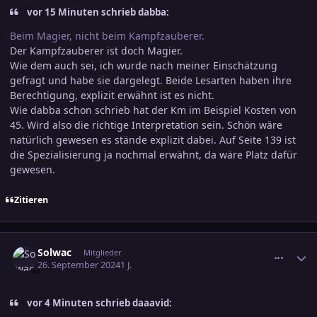
vor 15 Minuten schrieb dabba:
Beim Magier, nicht beim Kampfzauberer.
Der Kampfzauberer ist doch Magier.
Wie dem auch sei, ich wurde nach meiner Einschätzung
gefragt und habe sie dargelegt. Beide Lesarten haben ihre
Berechtigung, explizit erwähnt ist es nicht.
Wie dabba schon schrieb hat der Km im Beispiel Kosten von
45. Wird also die richtige Interpretation sein. Schön wäre
natürlich gewesen es stände explizit dabei. Auf Seite 139 ist
die Spezialisierung ja nochmal erwähnt, da wäre Platz dafür
gewesen.
Zitieren
comment_3726818
Ersteller-Statistik
Solwac
Mitglieder
26. September 2024
1 J.
vor 4 Minuten schrieb daaavid: