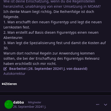
Wie ist deine Einschätzung, wenn du die Regelnstellen
heranziehst, unabhängig von einer Umsetzung in MOAM?
Ich denke Moam liegt richtig. Die Reihenfolge ist doch
folgende.
1. Man erschafft den neuen Figurentyp und legt die neuen
Lernkosten fest.
2. Man erstellt auf Basis diesen Figurentyps einen neuen
Abenteurer.
3. Man legt die Spezialisierung fest und damit die Kosten auf
30.
Warum dort nochmal Regeln zur Anwendung kommen
sollten, die bei der Erschaffung des Figurentyps Relevanz
haben erschließt sich mir nicht.
Bearbeitet (
26. September 2024
1 J.
von daaavid)
Autokorrektur
Zitieren
comment_3726790
Ersteller-Statistik
dabba
Mitglieder
26. September 2024
1 J.