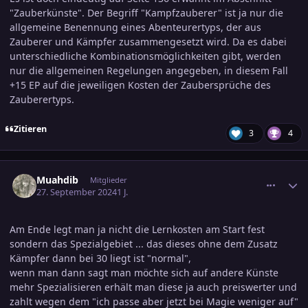
"Zauberkünste". Der Begriff "Kampfzauberer" ist ja nur die
allgemeine Benennung eines Abenteurertyps, der aus
Zauberer und Kämpfer zusammengesetzt wird. Da es dabei
unterschiedliche Kombinationsmöglichkeiten gibt, werden
nur die allgemeinen Regelungen angegeben, in diesem Fall
+15 EP auf die jeweiligen Kosten der Zaubersprüche des
Zauberertyps.
Zitieren
3
4
comment_3727238
Ersteller-Statistik
Muahdib
Mitglieder
27. September 2024
1 J.
Am Ende legt man ja nicht die Lernkosten am Start fest
sondern das Spezialgebiet ... das dieses ohne dem Zusatz
Kämpfer dann bei 30 liegt ist "normal",
wenn man dann sagt man möchte sich auf andere Künste
mehr Spezialisieren erhält man diese ja auch preiswerter und
zahlt wegen dem "ich passe aber jetzt bei Magie weniger auf"