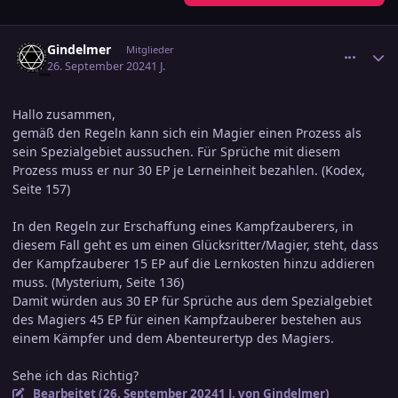
comment_3726726
Ersteller-Statistik
Gindelmer
Mitglieder
26. September 2024
1 J.
Hallo zusammen,
gemäß den Regeln kann sich ein Magier einen Prozess als
sein Spezialgebiet aussuchen. Für Sprüche mit diesem
Prozess muss er nur 30 EP je Lerneinheit bezahlen. (Kodex,
Seite 157)
In den Regeln zur Erschaffung eines Kampfzauberers, in
diesem Fall geht es um einen Glücksritter/Magier, steht, dass
der Kampfzauberer 15 EP auf die Lernkosten hinzu addieren
muss. (Mysterium, Seite 136)
Damit würden aus 30 EP für Sprüche aus dem Spezialgebiet
des Magiers 45 EP für einen Kampfzauberer bestehen aus
einem Kämpfer und dem Abenteurertyp des Magiers.
Sehe ich das Richtig?
Bearbeitet (
26. September 2024
1 J.
von Gindelmer)