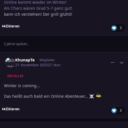
Online kommt wieder im Winter!
Als Chars wären Grad 5-7 ganz gut!
kann ich verstehen! Der grill glüht!!
Zitieren
3
2 Jahre später...
comment_3839740
Ersteller-Statistik
KhunapTe
Mitglieder
27. November 2025
27. Nov
ERSTELLER
Winter is coming...
Das heißt auch bald ein Online Abenteuer...
☠️
Zitieren
3
comment_3839822
Ersteller-Statistik