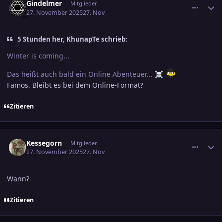
Gindelmer
Mitglieder
27. November 2025
27. Nov
5 Stunden her, KhunapTe schrieb:
Winter is coming...
Das heißt auch bald ein Online Abenteuer...
☠️
Famos. Bleibt es bei dem Online-Format?
Zitieren
comment_3839892
Ersteller-Statistik
Kessegorn
Mitglieder
27. November 2025
27. Nov
Wann?
Zitieren