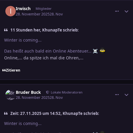
comment_3839906
Ersteller-Statistik
Irwisch
Mitglieder
28. November 2025
28. Nov
11 Stunden her, KhunapTe schrieb:
Winter is coming...
Das heißt auch bald ein Online Abenteuer...
☠️
Online,... da spitze ich mal die Ohren,...
Zitieren
comment_3840029
Ersteller-Statistik
Bruder Buck
Lokale Moderatoren
28. November 2025
28. Nov
Zeit: 27.11.2025 um 14:52, KhunapTe schrieb:
Winter is coming...