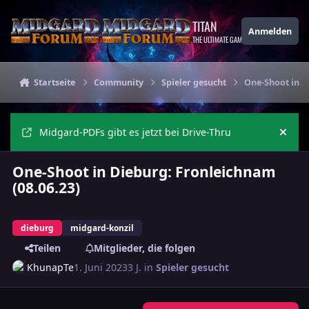
Zu Inhalt springen
TITAN
Anmelden
THE ULTIMATE GAMING THEME
Startseite
Community
Spieler gesucht
One-Shoot in D
Midgard-PDFs gibt es jetzt bei Drive-Thru
Ankü
One-Shoot in Dieburg: Fronleichnam
(08.06.23)
dieburg
midgard-konzil
Teilen
Mitglieder, die folgen
KhunapTe
1. Juni 2023
3 J.
in
Spieler gesucht