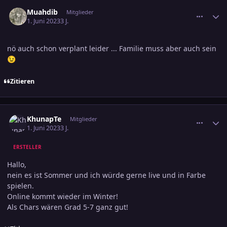
comment_3583102
Ersteller-Statistik
Muahdib
Mitglieder
1. Juni 2023
3 J.
nö auch schon verplant leider ... Familie muss aber auch sein
😉
Zitieren
comment_3583128
Ersteller-Statistik
KhunapTe
Mitglieder
1. Juni 2023
3 J.
ERSTELLER
Hallo,
nein es ist Sommer und ich würde gerne live und in Farbe
spielen.
Online kommt wieder im Winter!
Als Chars wären Grad 5-7 ganz gut!