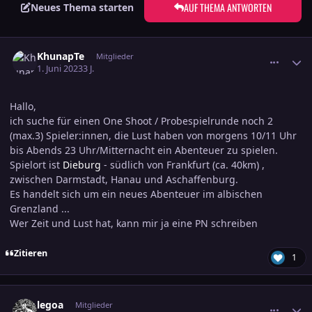
AUF THEMA ANTWORTEN
Neues Thema starten
comment_3582987
Ersteller-Statistik
KhunapTe
Mitglieder
1. Juni 2023
3 J.
Hallo,
ich suche für einen One Shoot / Probespielrunde noch 2
(max.3) Spieler:innen, die Lust haben von morgens 10/11 Uhr
bis Abends 23 Uhr/Mitternacht ein Abenteuer zu spielen.
Spielort ist
Dieburg
- südlich von Frankfurt (ca. 40km) ,
zwischen Darmstadt, Hanau und Aschaffenburg.
Es handelt sich um ein neues Abenteuer im albischen
Grenzland ...
Wer Zeit und Lust hat, kann mir ja eine PN schreiben
Zitieren
1
comment_3582995
Ersteller-Statistik
legoa
Mitglieder