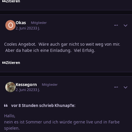
Zitieren
comment_3583147
Ersteller-Statistik
Okas
Mitglieder
2. Juni 2023
3 J.
Cooles Angebot. Wäre auch gar nicht so weit weg von mir.
Aber da habe ich eine Einladung. Viel Erfolg.
Zitieren
comment_3583148
Ersteller-Statistik
Kessegorn
Mitglieder
2. Juni 2023
3 J.
vor 8 Stunden schrieb KhunapTe:
Hallo,
nein es ist Sommer und ich würde gerne live und in Farbe
spielen.