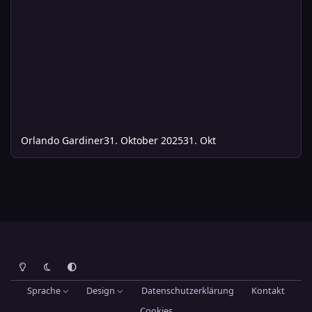
Orlando Gardiner
31. Oktober 2025
31. Okt
Heller Modus
Dunkler Modus
Systemeinstellung
Sprache
Design
Datenschutzerklärung
Kontakt
Cookies