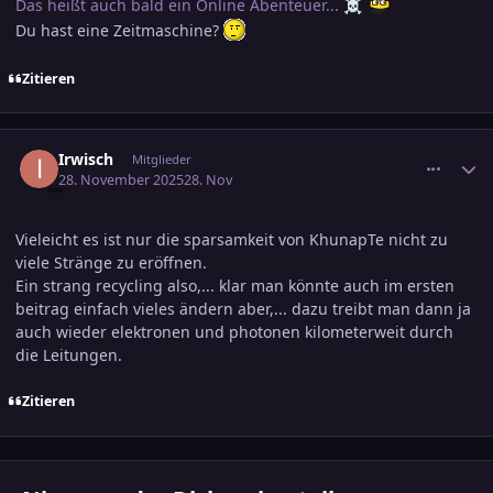
Das heißt auch bald ein Online Abenteuer...
☠️
Du hast eine Zeitmaschine?
Zitieren
comment_3840033
Ersteller-Statistik
Irwisch
Mitglieder
28. November 2025
28. Nov
Vieleicht es ist nur die sparsamkeit von KhunapTe nicht zu
viele Stränge zu eröffnen.
Ein strang recycling also,... klar man könnte auch im ersten
beitrag einfach vieles ändern aber,... dazu treibt man dann ja
auch wieder elektronen und photonen kilometerweit durch
die Leitungen.
Zitieren