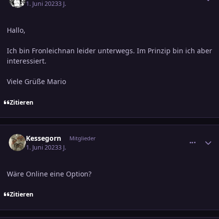
1. Juni 2023
3 J.
Hallo,
Ich bin Fronleichnan leider unterwegs. Im Prinzip bin ich aber
interessiert.
Viele Grüße Mario
Zitieren
comment_3583010
Ersteller-Statistik
Kessegorn
Mitglieder
1. Juni 2023
3 J.
Wäre Online eine Option?
Zitieren