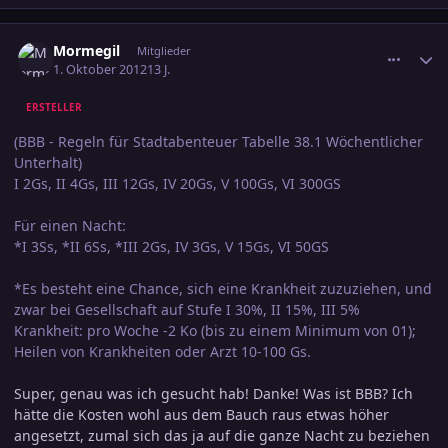
comment_2081303
Ersteller-Statistik
Mormegil
Mitglieder
1. Oktober 2012
13 J.
ERSTELLER
(BBB - Regeln für Stadtabenteuer Tabelle 38.1 Wöchentlicher
Unterhalt)
I 2Gs, II 4Gs, III 12Gs, IV 20Gs, V 100Gs, VI 300GS
Für einen Nacht:
*I 3Ss, *II 6Ss, *III 2Gs, IV 3Gs, V 15Gs, VI 50GS
*Es besteht eine Chance, sich eine Krankheit zuzuziehen, und
zwar bei Gesellschaft auf Stufe I 30%, II 15%, III 5%
Krankheit: pro Woche -2 Ko (bis zu einem Minimum von 01);
Heilen von Krankheiten oder Arzt 10-100 Gs.
Super, genau was ich gesucht hab! Danke! Was ist BBB? Ich
hätte die Kosten wohl aus dem Bauch raus etwas höher
angesetzt, zumal sich das ja auf die ganze Nacht zu beziehen