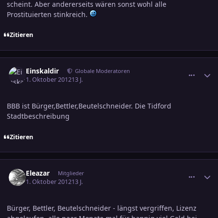
scheint. Aber andererseits wären sonst wohl alle
Prostituierten stinkreich.
Zitieren
comment_2081313
Ersteller-Statistik
Einskaldir
Globale Moderatoren
1. Oktober 2012
13 J.
BBB ist Bürger,Bettler,Beutelschneider. Die Tidford
Stadtbeschreibung
Zitieren
comment_2081314
Ersteller-Statistik
Eleazar
Mitglieder
1. Oktober 2012
13 J.
Bürger, Bettler, Beutelschneider - längst vergriffen, Lizenz