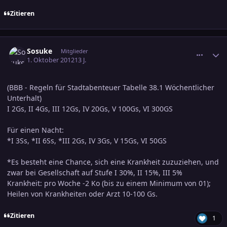
Zitieren
comment_2081201
Ersteller-Statistik
Sosuke
Mitglieder
1. Oktober 2012
13 J.
(BBB - Regeln für Stadtabenteuer Tabelle 38.1 Wöchentlicher
Unterhalt)
I 2Gs, II 4Gs, III 12Gs, IV 20Gs, V 100Gs, VI 300GS
Für einen Nacht:
*I 3Ss, *II 6Ss, *III 2Gs, IV 3Gs, V 15Gs, VI 50GS
*Es besteht eine Chance, sich eine Krankheit zuzuziehen, und
zwar bei Gesellschaft auf Stufe I 30%, II 15%, III 5%
Krankheit: pro Woche -2 Ko (bis zu einem Minimum von 01);
Heilen von Krankheiten oder Arzt 10-100 Gs.
Zitieren
1