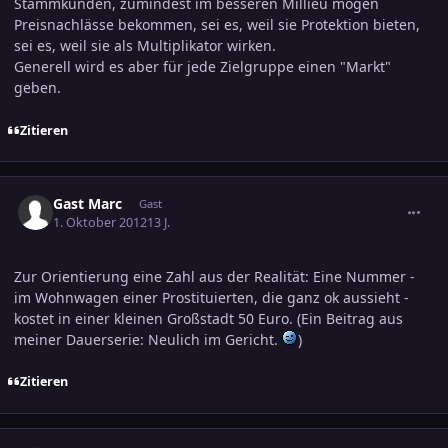
Stammkunden, zumindest im besseren Millieu mögen
Preisnachlässe bekommen, sei es, weil sie Protektion bieten,
sei es, weil sie als Multiplikator wirken.
Generell wird es aber für jede Zielgruppe einen "Markt"
geben.
Zitieren
comment_2081527
Gast Marc
Gast
1. Oktober 2012
13 J.
Zur Orientierung eine Zahl aus der Realität: Eine Nummer -
im Wohnwagen einer Prostituierten, die ganz ok aussieht -
kostet in einer kleinen Großstadt 50 Euro. (Ein Beitrag aus
meiner Dauerserie: Neulich im Gericht.
)
Zitieren
comment_2081576
Ersteller-Statistik