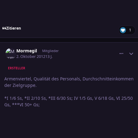
Zitieren
1
comment_2082478
Ersteller-Statistik
Mormegil
Mitglieder
2. Oktober 2012
13 J.
ERSTELLER
Armenviertel, Qualität des Personals, Durchschnitteinkommen
der Zielgruppe.
*I 1/6 Ss, *II 2/10 Ss, *III 6/30 Ss; IV 1/5 Gs, V 6/18 Gs, VI 25/50
Gs, ***VI 50+ Gs;