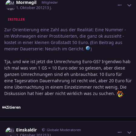
Mormegil
Mitglieder
1. Oktober 2012
13 J.
ERSTELLER
Zur Orientierung eine Zahl aus der Realität: Eine Nummer -
im Wohnwagen einer Prostituierten, die ganz ok aussieht -
kostet in einer kleinen Großstadt 50 Euro. (Ein Beitrag aus
meiner Dauerserie: Neulich im Gericht.
)
Tja, und wie ist jetzt die Umrechnung Euro-GS? Irgendwo hab
ich mal was von 1 GS = 10 Euro oder so gelesen, aber diese
ganzen Umrechnungen sind eh unbrauchbar. 10 Euro für
eine Tagesration Dauernahrung ist recht viel, aber 20 Euro für
eine Übernachtung in einem Einzelzimmer recht wenig. Die
Diskussion hat hier aber nicht wirklich was zu suchen.
Zitieren
comment_2081577
Ersteller-Statistik
Einskaldir
Globale Moderatoren
1. Oktober 2012
13 J.