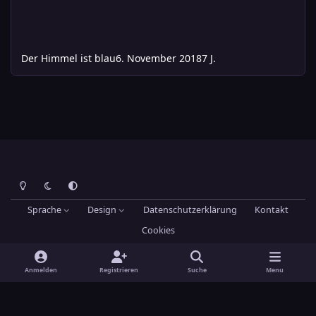
Der Himmel ist blau
6. November 2018
7 J.
Heller Modus
Dunkler Modus
Systemeinstellung
Sprache
Design
Datenschutzerklärung
Kontakt
Cookies
Theme
by
IPSFocus
Hans-Joachim Maier
Powered by
Invision Community
Anmelden
Registrieren
Suche
Menu