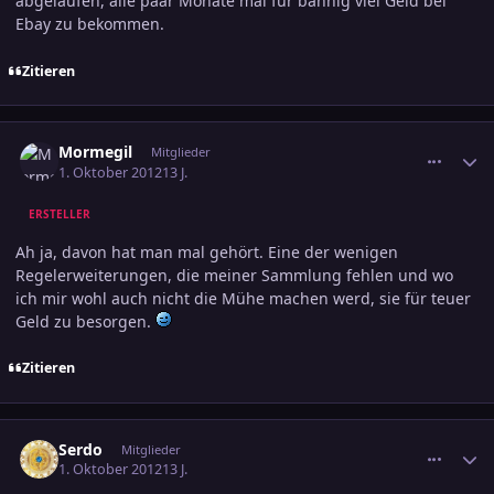
abgelaufen, alle paar Monate mal für bannig viel Geld bei
Ebay zu bekommen.
Zitieren
comment_2081321
Ersteller-Statistik
Mormegil
Mitglieder
1. Oktober 2012
13 J.
ERSTELLER
Ah ja, davon hat man mal gehört. Eine der wenigen
Regelerweiterungen, die meiner Sammlung fehlen und wo
ich mir wohl auch nicht die Mühe machen werd, sie für teuer
Geld zu besorgen.
Zitieren
comment_2081325
Ersteller-Statistik
Serdo
Mitglieder
1. Oktober 2012
13 J.