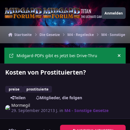
Zu Inhalt springen
TITAN
Anmelden
THE ULTIMATE GAMING THEME
Startseite
Die Gesetze
M4 - Regelecke
M4 - Sonstige G
Midgard-PDFs gibt es jetzt bei Drive-Thru
Ankü
Kosten von Prostituierten?
preise
prostituierte
Teilen
Mitglieder, die folgen
Mormegil
29. September 2012
13 J.
in
M4 - Sonstige Gesetze