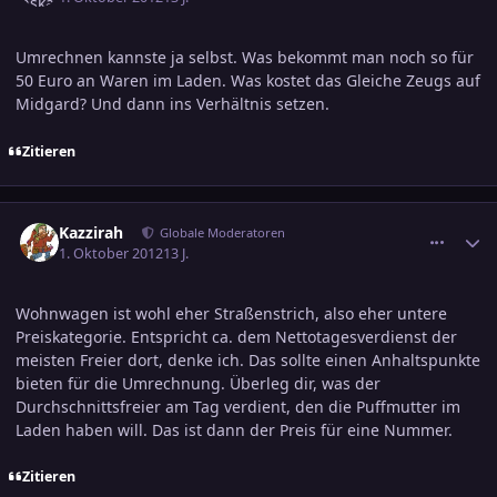
Umrechnen kannste ja selbst. Was bekommt man noch so für
50 Euro an Waren im Laden. Was kostet das Gleiche Zeugs auf
Midgard? Und dann ins Verhältnis setzen.
Zitieren
comment_2081579
Ersteller-Statistik
Kazzirah
Globale Moderatoren
1. Oktober 2012
13 J.
Wohnwagen ist wohl eher Straßenstrich, also eher untere
Preiskategorie. Entspricht ca. dem Nettotagesverdienst der
meisten Freier dort, denke ich. Das sollte einen Anhaltspunkte
bieten für die Umrechnung. Überleg dir, was der
Durchschnittsfreier am Tag verdient, den die Puffmutter im
Laden haben will. Das ist dann der Preis für eine Nummer.
Zitieren