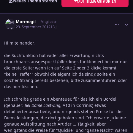
AUF THEMA ANTWORTEN
Neues Thema starten
comment_2080658
Ersteller-Statistik
Mormegil
Mitglieder
29. September 2012
13 J.
Hi miteinander,
die Suchfunktion hat wider aller Erwartung nichts
brauchbares ausgespuckt (allerdings funktioniert bei mir nur
die erste Seite; wenn ich auf Seite 2 oder 3 klicke kommt
"keine Treffer" obwohl die eigentlich da sind); sollte ein
solcher Strang bereits bestehen, bitte zusammenführen oder
das hier löschen.
Ich schreibe grade ein Abenteuer, für das ich ein Bordell
(genauer:
Bei Dame Laetwing
, A10 in Corrinis) etwas
detaillierter ausarbeite, und nirgends stehen Preise für die
Dienstleistungen, die dort geboten sind. Ich erwarte ja keine
genaue Aufsplittung nach Art der ... Tätigkeit, aber
wenigstens die Preise für "Quickie" und "ganze Nacht" wären