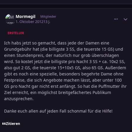
comment_2081582
Ersteller-Statistik
Mormegil
Mitglieder
1. Oktober 2012
13 J.
ERSTELLER
Ich habs jetzt so gemacht, dass jede der Damen eine
Grundgebühr hat (die billigste 3 SS, die teuerste 15 GS) und
einen Stundenpreis, der natürlich nur grob überschlagen
wird. So kostet jetzt die billigste pro Nacht 3 SS + ca. 10x2 SS,
also gut 2 GS, die teuerste 15+10x5 GS, also 65 GS. Außerdem
gibt es noch eine spezielle, besonders begehrte Dame ohne
Festpreise, die sich Angebote machen lässt, aber unter 100
GS pro Nacht gar nicht erst anfängt. So hat die Puffmutter ihr
Ziel erreicht, ein möglichst breitgefächertes Publikum
anzusprechen.
Danke euch allen auf jeden Fall schonmal für die Hilfe!
Zitieren