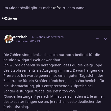
Im Midgardwiki gibt es mehr
Infos
zu dem Band.
Zitieren
comment_2081346
Ersteller-Statistik
Kazzirah
Globale Moderatoren
1. Oktober 2012
13 J.
Die Zahlen sind, denke ich, auch nur noch bedingt für die
heutige Widgard-Welt anwendbar.
Ich würde generell so herangehen, dass du die Zielgruppe
des Etablissements als Ausgang nimmst. Davon hängen die
Preise ab. Ich würde generell so einen guten Tageslohn der
Zielgruppe für ein Schäferstündchen, einen Wochenlohn für
die Übernachtung, plus entsprechende Aufpreise bei
Sonderleistungen. Wobei die Definiton von
"Sonderleistungen" je nach Millieu verschieden ist. Je ärmer,
desto später fangen sie an. Je reicher, desto deutlicher der
Preisaufschlag.