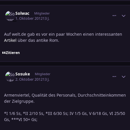
comment_2081590
Ersteller-Statistik
Solwac
Mitglieder
1. Oktober 2012
13 J.
Auf welt.de gab es vor ein paar Wochen einen interessanten
Artikel
über das antike Rom.
Zitieren
comment_2082382
Ersteller-Statistik
Sosuke
Mitglieder
2. Oktober 2012
13 J.
Armenviertel, Qualität des Personals, Durchschnitteinkommen
der Zielgruppe.
*I 1/6 Ss, *II 2/10 Ss, *III 6/30 Ss; IV 1/5 Gs, V 6/18 Gs, VI 25/50
Gs, ***VI 50+ Gs;