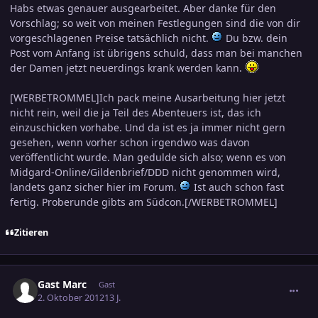
Habs etwas genauer ausgearbeitet. Aber danke für den
Vorschlag; so weit von meinen Festlegungen sind die von dir
vorgeschlagenen Preise tatsächlich nicht.
Du bzw. dein
Post vom Anfang ist übrigens schuld, dass man bei manchen
der Damen jetzt neuerdings krank werden kann.
[WERBETROMMEL]Ich pack meine Ausarbeitung hier jetzt
nicht rein, weil die ja Teil des Abenteuers ist, das ich
einzuschicken vorhabe. Und da ist es ja immer nicht gern
gesehen, wenn vorher schon irgendwo was davon
veröffentlicht wurde. Man gedulde sich also; wenn es von
Midgard-Online/Gildenbrief/DDD nicht genommen wird,
landets ganz sicher hier im Forum.
Ist auch schon fast
fertig. Proberunde gibts am Südcon.[/WERBETROMMEL]
Zitieren
comment_2082521
Gast Marc
Gast
2. Oktober 2012
13 J.