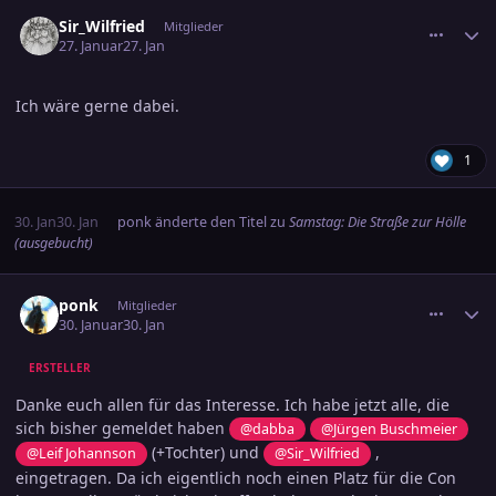
comment_3855004
Ersteller-Statistik
Sir_Wilfried
Mitglieder
27. Januar
27. Jan
Ich wäre gerne dabei.
1
30. Jan
30. Jan
ponk
änderte den Titel zu
Samstag: Die Straße zur Hölle
(ausgebucht)
comment_3855604
Ersteller-Statistik
ponk
Mitglieder
30. Januar
30. Jan
ERSTELLER
Danke euch allen für das Interesse. Ich habe jetzt alle, die
sich bisher gemeldet haben
@dabba
@Jürgen Buschmeier
(+Tochter) und
,
@Leif Johannson
@Sir_Wilfried
eingetragen. Da ich eigentlich noch einen Platz für die Con