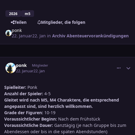
2026
m5
Teilen
Mitglieder, die folgen
ponk
22. Januar
22. Jan
in
Archiv Abenteuervorankündigungen
comment_3853497
Ersteller-Statistik
ponk
Mitglieder
22. Januar
22. Jan
Spielleiter:
Ponk
Anzahl der Spieler:
4-5
Gleitet wird nach M5, M4 Charaktere, die entsprechend
angepasst sind, sind herzlich willkommen.
Grade der Figuren:
10-19
Voraussichtlicher Beginn:
Nach dem Frühstück
Voraussichtliche Dauer:
Ganztägig (je nach Gruppe bis zum
Abendessen oder bis in die späten Abendstunden)