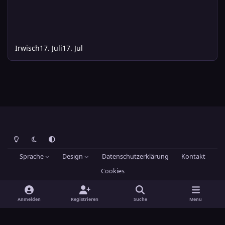
Irwisch
17. Juli
17. Jul
Heller Modus
Dunkler Modus
Systemeinstellung
Sprache
Design
Datenschutzerklärung
Kontakt
Cookies
Theme
by
IPSFocus
Hans-Joachim Maier
Powered by
Invision Community
Anmelden
Registrieren
Suche
Menu