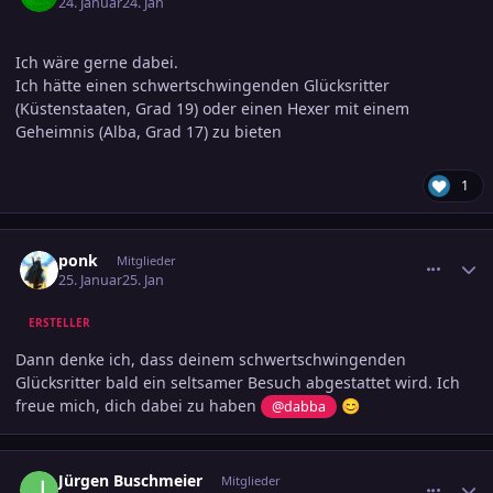
24. Januar
24. Jan
Ich wäre gerne dabei.
Ich hätte einen schwertschwingenden Glücksritter
(Küstenstaaten, Grad 19) oder einen Hexer mit einem
Geheimnis (Alba, Grad 17) zu bieten
1
comment_3854140
Ersteller-Statistik
ponk
Mitglieder
25. Januar
25. Jan
ERSTELLER
Dann denke ich, dass deinem schwertschwingenden
Glücksritter bald ein seltsamer Besuch abgestattet wird. Ich
freue mich, dich dabei zu haben
@dabba
😊
comment_3854987
Ersteller-Statistik
Jürgen Buschmeier
Mitglieder