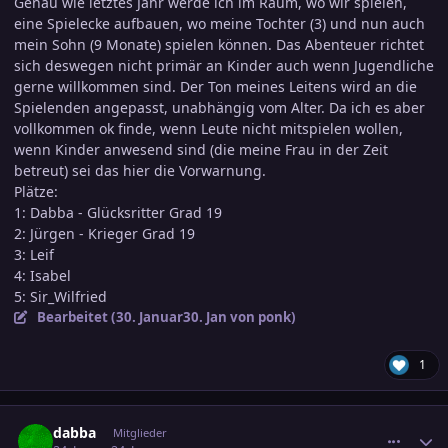
Genau wie letztes Jahr werde ich im Raum, wo wir spielen,
eine Spielecke aufbauen, wo meine Tochter (3) und nun auch
mein Sohn (9 Monate) spielen können. Das Abenteuer richtet
sich deswegen nicht primär an Kinder auch wenn Jugendliche
gerne willkommen sind. Der Ton meines Leitens wird an die
Spielenden angepasst, unabhängig vom Alter. Da ich es aber
vollkommen ok finde, wenn Leute nicht mitspielen wollen,
wenn Kinder anwesend sind (die meine Frau in der Zeit
betreut) sei das hier die Vorwarnung.
Plätze:
1: Dabba - Glücksritter Grad 19
2: Jürgen - Krieger Grad 19
3: Leif
4: Isabel
5: Sir_Wilfried
Bearbeitet (
30. Januar
30. Jan
von ponk)
1
comment_3853994
Ersteller-Statistik
dabba
Mitglieder