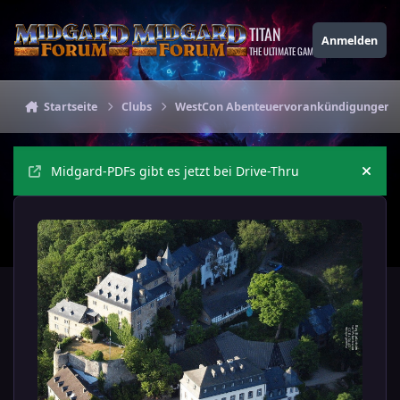
Zu Inhalt springen
TITAN
Anmelden
THE ULTIMATE GAMING THEME
Startseite
Clubs
WestCon Abenteuervorankündigungen
Midgard-PDFs gibt es jetzt bei Drive-Thru
Ankü