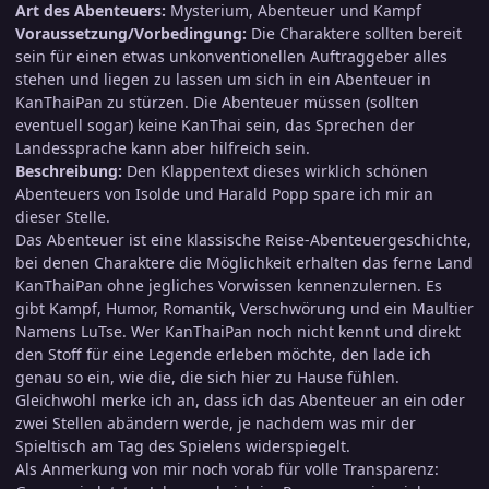
Art des Abenteuers:
Mysterium, Abenteuer und Kampf
Voraussetzung/Vorbedingung:
Die Charaktere sollten bereit
sein für einen etwas unkonventionellen Auftraggeber alles
stehen und liegen zu lassen um sich in ein Abenteuer in
KanThaiPan zu stürzen. Die Abenteuer müssen (sollten
eventuell sogar) keine KanThai sein, das Sprechen der
Landessprache kann aber hilfreich sein.
Beschreibung:
Den Klappentext dieses wirklich schönen
Abenteuers von Isolde und Harald Popp spare ich mir an
dieser Stelle.
Das Abenteuer ist eine klassische Reise-Abenteuergeschichte,
bei denen Charaktere die Möglichkeit erhalten das ferne Land
KanThaiPan ohne jegliches Vorwissen kennenzulernen. Es
gibt Kampf, Humor, Romantik, Verschwörung und ein Maultier
Namens LuTse. Wer KanThaiPan noch nicht kennt und direkt
den Stoff für eine Legende erleben möchte, den lade ich
genau so ein, wie die, die sich hier zu Hause fühlen.
Gleichwohl merke ich an, dass ich das Abenteuer an ein oder
zwei Stellen abändern werde, je nachdem was mir der
Spieltisch am Tag des Spielens widerspiegelt.
Als Anmerkung von mir noch vorab für volle Transparenz: