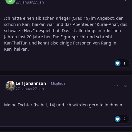
27. Januar
27. Jan
Ich hätte einen albischen Krieger (Grad 19) im Angebot, der
schon in KanThaiPan war und das Abenteuer "Kurai-Anat, das
schwarze Herz" gespielt hat. Das ist allerdings in irdischen
Jahren fast 20 Jahre her. Die Figur spricht und schreibt
KanThaiTun und kennt also einige Personen von Rang in
KanThaiPan.
1
comment_3854994
Ersteller-Statistik
Leif Johannson
Mitglieder
27. Januar
27. Jan
Meine Tochter (Isabel, 14) und ich würden gern teilnehmen.
2