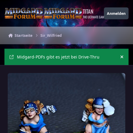
Zu Inhalt springen
TITAN
Anmelden
THE ULTIMATE GAMING THEME
Startseite
Sir_Wilfried
Midgard-PDFs gibt es jetzt bei Drive-Thru
Ankü