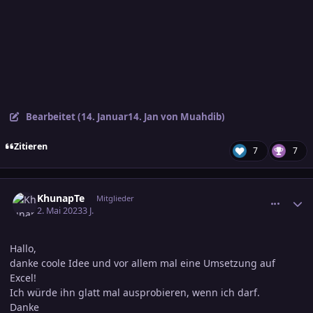
Bearbeitet (
14. Januar
14. Jan
von Muahdib)
Zitieren
7
7
comment_3575079
Ersteller-Statistik
KhunapTe
Mitglieder
2. Mai 2023
3 J.
Hallo,
danke coole Idee und vor allem mal eine Umsetzung auf
Excel!
Ich würde ihn glatt mal ausprobieren, wenn ich darf.
Danke