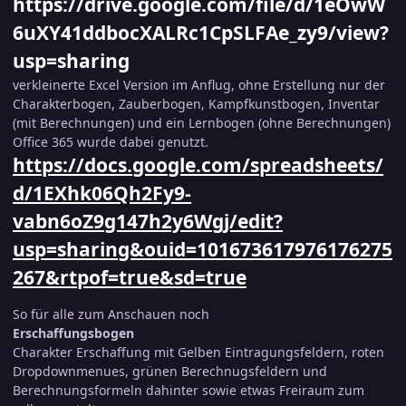
https://drive.google.com/file/d/1eOwW
6uXY41ddbocXALRc1CpSLFAe_zy9/view?
usp=sharing
verkleinerte Excel Version im Anflug, ohne Erstellung nur der
Charakterbogen, Zauberbogen, Kampfkunstbogen, Inventar
(mit Berechnungen) und ein Lernbogen (ohne Berechnungen)
Office 365 wurde dabei genutzt.
https://docs.google.com/spreadsheets/
d/1EXhk06Qh2Fy9-
vabn6oZ9g147h2y6Wgj/edit?
usp=sharing&ouid=101673617976176275
267&rtpof=true&sd=true
So für alle zum Anschauen noch
Erschaffungsbogen
Charakter Erschaffung mit Gelben Eintragungsfeldern, roten
Dropdownmenues, grünen Berechnugsfeldern und
Berechnungsformeln dahinter sowie etwas Freiraum zum