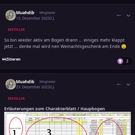
comment_3642136
Ersteller-Statistik
Muahdib
Mitglieder
13. Dezember 2023
2 J.
ERSTELLER
So bin wieder aktiv am Bogen drann ... einiges mehr klappt
jetzt ... denke mal wird nen Weinachtsgeschenk am Ende
😉
Zitieren
2
comment_3645442
Ersteller-Statistik
Muahdib
Mitglieder
23. Dezember 2023
2 J.
ERSTELLER
Erläuterungen zum Charakterblatt / Haupbogen