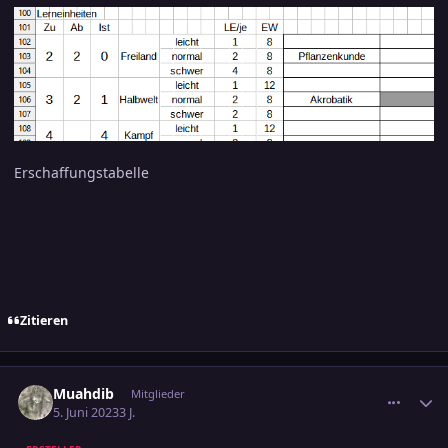
Erschaffungstabelle
Zitieren
comment_3583821
Ersteller-Statistik
Muahdib
Mitglieder
5. Juni 2023
3 J.