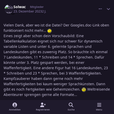
comment_3645458
Ersteller-Statistik
Solwac
Mitglieder
23. Dezember 2023
2 J.
Vielen Dank, aber wo ist die Datei? Der Googles.doc-Link oben
funktioniert nicht mehr...
Eines zeigt aber schon dein Vorschaubild: Eine
Tabellenkalkulation eignet sich nur schwer für dynamisch
variable Listen und unter 6. gelernte Sprachen und
Landeskunden gibt es zuwenig Platz. So bräuchte ich einmal
7 Landeskunden, 11 * Schreiben und 14 * Sprechen. Dafür
könnte unter 3. Platz gespart werden, bei einer
Waffenfertigkeit. Eine andere Figur hat 16 Landeskunden, 23
* Schreiben und 23 * Sprechen, bei 3 Waffenfertigkeiten.
Kampfzauberer haben dann gerne noch mehr
Waffenfertigkeiten bei kaum weniger Sprachkünsten. Dann
gibt es noch Fertgkeiten wie Geheimzeichen.
Weltreisende
Abenteurer sprengen gerne alle Formate...
Zitieren
Anmelden
Registrieren
Suche
Menu