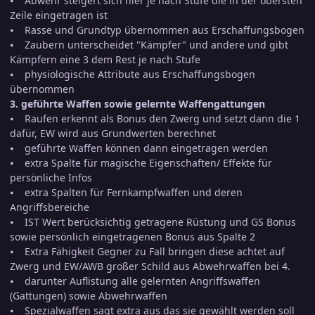
⦁ Abwehr steigert sich hier je nach Stufe die in der obersten
Zeile eingetragen ist
⦁ Rasse und Grundtyp übernommen aus Erschaffungsbogen
⦁ Zaubern unterscheidet "Kämpfer" und andere und gibt
Kämpfern eine 3 dem Rest je nach Stufe
⦁ physiologische Attribute aus Erschaffungsbogen
übernommen
3. geführte Waffen sowie gelernte Waffengattungen
⦁ Raufen erkennt als Bonus den Zwerg und setzt dann die 1
dafür, EW wird aus Grundwerten berechnet
⦁ geführte Waffen können dann eingetragen werden
⦁ extra Spalte für magische Eigenschaften/ Effekte für
persönliche Infos
⦁ extra Spalten für Fernkampfwaffen und deren
Angriffsbereiche
⦁ IST Wert berücksichtig getragene Rüstung und GS Bonus
sowie persönlich eingetragenen Bonus aus Spalte 2
⦁ Extra Fähigkeit Gegner zu Fall bringen diese achtet auf
Zwerg und EW/AWB großer Schild aus Abwehrwaffen bei 4.
⦁ darunter Auflistung alle gelernten Angriffswaffen
(Gattungen) sowie Abwehrwaffen
⦁ Spezialwaffen sagt extra aus das sie gewählt werden soll