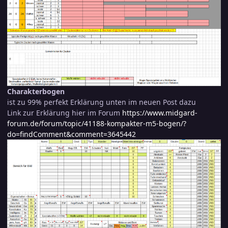
Charakterbogen
ist zu 99% perfekt Erklärung unten im neuen Post dazu
Link zur Erklärung hier im Forum
https://www.midgard-
forum.de/forum/topic/41188-kompakter-m5-bogen/?
do=findComment&comment=3645442