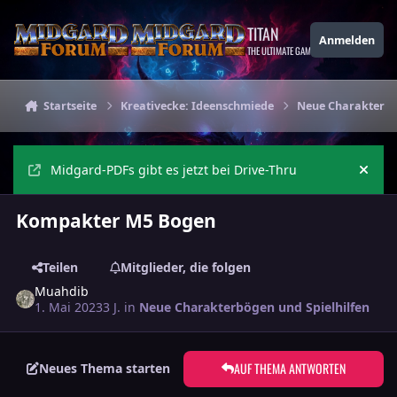
Zu Inhalt springen
TITAN
Anmelden
THE ULTIMATE GAMING THEME
Startseite
Kreativecke: Ideenschmiede
Neue Charakterbö
Midgard-PDFs gibt es jetzt bei Drive-Thru
Ankü
Kompakter M5 Bogen
Teilen
Mitglieder, die folgen
Muahdib
1. Mai 2023
3 J.
in
Neue Charakterbögen und Spielhilfen
AUF THEMA ANTWORTEN
Neues Thema starten