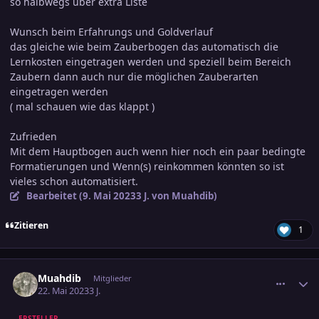
so halbwegs über extra Liste
Wunsch beim Erfahrungs und Goldverlauf
das gleiche wie beim Zauberbogen das automatisch die
Lernkosten eingetragen werden und speziell beim Bereich
Zaubern dann auch nur die möglichen Zauberarten
eingetragen werden
( mal schauen wie das klappt )
Zufrieden
Mit dem Hauptbogen auch wenn hier noch ein paar bedingte
Formatierungen und Wenn(s) reinkommen könnten so ist
vieles schon automatisiert.
Bearbeitet (
9. Mai 2023
3 J.
von Muahdib)
Zitieren
1
comment_3579988
Ersteller-Statistik
Muahdib
Mitglieder
22. Mai 2023
3 J.
ERSTELLER