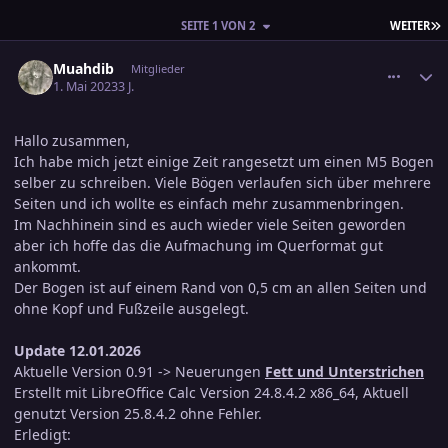
L
SEITE 1 VON 2
WEITER
comment_3574751
Ersteller-Statistik
Muahdib
Mitglieder
1. Mai 2023
3 J.
Hallo zusammen,
Ich habe mich jetzt einige Zeit rangesetzt um einen M5 Bogen
selber zu schreiben. Viele Bögen verlaufen sich über mehrere
Seiten und ich wollte es einfach mehr zusammenbringen.
Im Nachhinein sind es auch wieder viele Seiten geworden
aber ich hoffe das die Aufmachung im Querformat gut
ankommt.
Der Bogen ist auf einem Rand von 0,5 cm an allen Seiten und
ohne Kopf und Fußzeile ausgelegt.
Update 12.01.2026
Aktuelle Version 0.91 -> Neuerungen
Fett und Unterstrichen
Erstellt mit LibreOffice Calc Version 24.8.4.2 x86_64, Aktuell
genutzt Version 25.8.4.2 ohne Fehler.
Erledigt: