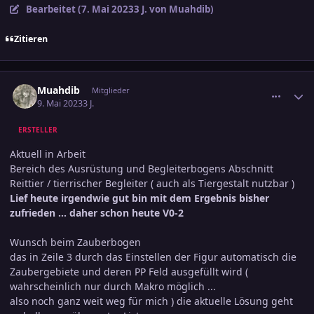
Bearbeitet (
7. Mai 2023
3 J.
von Muahdib)
Zitieren
comment_3577043
Ersteller-Statistik
Muahdib
Mitglieder
9. Mai 2023
3 J.
ERSTELLER
Aktuell in Arbeit
Bereich des Ausrüstung und Begleiterbogens Abschnitt
Reittier / tierrischer Begleiter ( auch als Tiergestalt nutzbar )
Lief heute irgendwie gut bin mit dem Ergebnis bisher
zufrieden ... daher schon heute V0-2
Wunsch beim Zauberbogen
das in Zeile 3 durch das Einstellen der Figur automatisch die
Zaubergebiete und deren PP Feld ausgefüllt wird (
wahrscheinlich nur durch Makro möglich ...
also noch ganz weit weg für mich ) die aktuelle Lösung geht