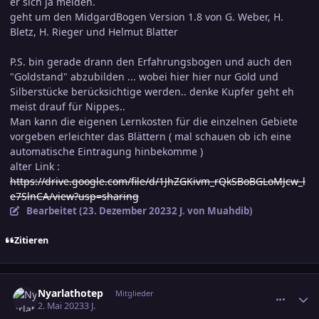
er sich ja melden.
geht um den MidgardBogen Version 1.8 von G. Weber, H.
Bletz, H. Rieger und Helmut Blatter
P.S. bin gerade drann den Erfahrungsbogen und auch den
"Goldstand" abzubilden ... wobei hier hier nur Gold und
Silberstücke berücksichtige werden.. denke Kupfer geht eh
meist drauf für Nippes..
Man kann die eigenen Lernkosten für die einzelnen Gebiete
vorgeben erleichter das Blättern ( mal schauen ob ich eine
automatische Eintragung hinbekomme )
alter Link
:
https://drive.google.com/file/d/1JhZGKivm_rQkSBoBGLoMJcw_l
e7SlnCA/view?usp=sharing
Bearbeitet (
23. Dezember 2023
2 J.
von Muahdib)
Zitieren
comment_3575285
Ersteller-Statistik
Nyarlathotep
Mitglieder
2. Mai 2023
3 J.