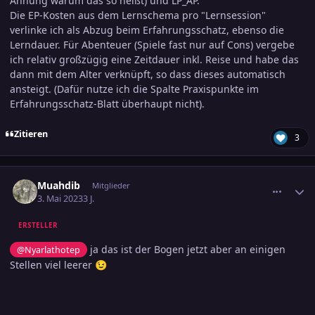
Ahnung warum das so heißt) und LP_AP.
Die EP-Kosten aus dem Lernschema pro "Lernsession"
verlinke ich als Abzug beim Erfahrungsschatz, ebenso die
Lerndauer. Für Abenteuer (Spiele fast nur auf Cons) vergebe
ich relativ großzügig eine Zeitdauer inkl. Reise und habe das
dann mit dem Alter verknüpft, so dass dieses automatisch
ansteigt. (Dafür nutze ich die Spalte Praxispunkte im
Erfahrungsschatz-Blatt überhaupt nicht).
Zitieren
3
comment_3575531
Ersteller-Statistik
Muahdib
Mitglieder
3. Mai 2023
3 J.
ERSTELLER
ja das ist der Bogen jetzt aber an einigen
@Nyarlathotep
Stellen viel leerer
😉