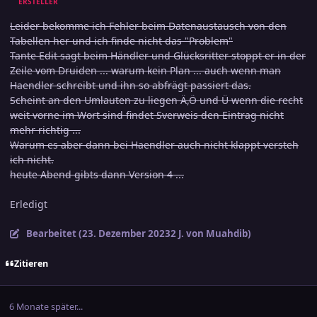
ERSTELLER
Leider bekomme ich Fehler beim Datenaustausch von den
Tabellen her und ich finde nicht das "Problem"
Tante Edit sagt beim Händler und Glücksritter stoppt er in der
Zeile vom Druiden ... warum kein Plan ... auch wenn man
Haendler schreibt und ihn so abfrägt passiert das.
Scheint an den Umlauten zu liegen Ä,Ö und Ü wenn die recht
weit vorne im Wort sind findet Sverweis den Eintrag nicht
mehr richtig ...
Warum es aber dann bei Haendler auch nicht klappt versteh
ich nicht.
heute Abend gibts dann Version 4 ...
Erledigt
Bearbeitet (
23. Dezember 2023
2 J.
von Muahdib)
Zitieren
6 Monate später...