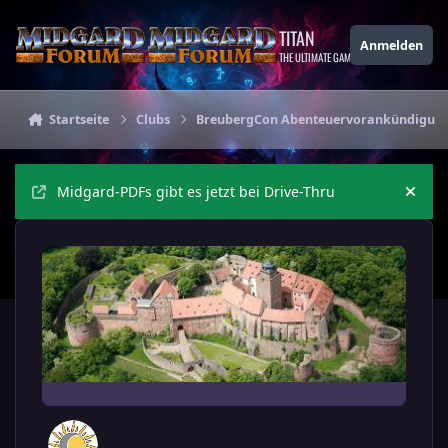
Zu Inhalt springen
TITAN
Anmelden
THE ULTIMATE GAMING THEME
Startseite
Clubs
BreubergCon Abenteuervorankündigun
Midgard-PDFs gibt es jetzt bei Drive-Thru
Ankü