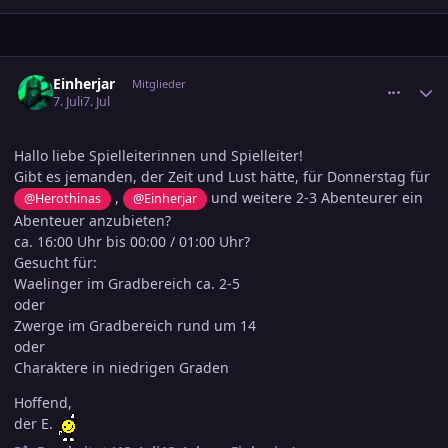
comment_3898795
Ersteller-Statistik
Einherjar
Mitglieder
7. Juli
7. Jul
Hallo liebe Spielleiterinnen und Spielleiter!
Gibt es jemanden, der Zeit und Lust hätte, für Donnerstag für
,
und weitere 2-3 Abenteurer ein
@Herothinas
@Einherjar
Abenteuer anzubieten?
ca. 16:00 Uhr bis 00:00 / 01:00 Uhr?
Gesucht für:
Waelinger im Gradbereich ca. 2-5
oder
Zwerge im Gradbereich rund um 14
oder
Charaktere in niedrigen Graden
Hoffend,
der E.