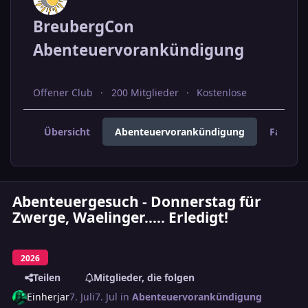
BreubergCon
Abenteuervorankündigung
Offener Club
200 Mitglieder
Kostenlose
Übersicht
Abenteuervorankündigung
Fahrer 
Abenteuergesuch - Donnerstag für
Zwerge, Waelinger..... Erledigt!
2026
Teilen
Mitglieder, die folgen
Einherjar
7. Juli
7. Jul
in
Abenteuervorankündigung