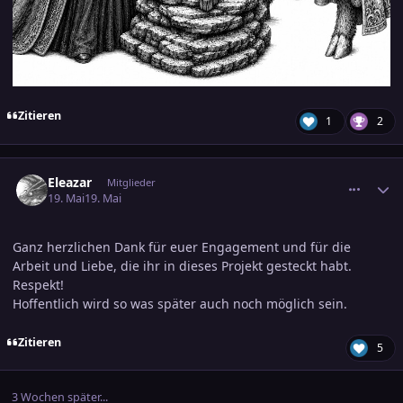
Zitieren
1
2
comment_3886485
Ersteller-Statistik
Eleazar
Mitglieder
19. Mai
19. Mai
Ganz herzlichen Dank für euer Engagement und für die
Arbeit und Liebe, die ihr in dieses Projekt gesteckt habt.
Respekt!
Hoffentlich wird so was später auch noch möglich sein.
Zitieren
5
3 Wochen später...