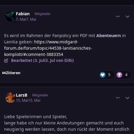
comment_3883366
Ersteller-Statistik
Fabian
Mitglieder
7. Mai
7. Mai
Es wird im Rahmen der Fanpolicy ein PDF mit
Abenteuern
in
Lanitia geben:
https://www.midgard-
forum.de/forum/topic/44538-lanitianisches-
komplott/#comment-3883354
Bearbeitet (
3. Juli
3. Jul
von DiRi)
Zitieren
5
4
comment_3885581
Ersteller-Statistik
LarsB
Mitglieder
15. Mai
15. Mai
Liebe Spielerinnen und Spieler,
lange habe ich nur kleine Andeutungen gemacht und euch
neugierig werden lassen, doch nun rückt der Moment endlich