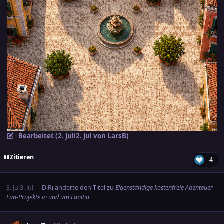
Bearbeitet (
2. Juli
2. Jul
von LarsB)
Zitieren
4
3. Jul
3. Jul
DiRi
änderte den Titel zu
Eigenständige kostenfreie Abenteuer
Fan-Projekte in und um Lanitia
comment_3898084
Ersteller-Statistik