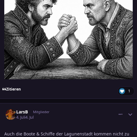
Zitieren
1
comment_3898209
Ersteller-Statistik
LarsB
Mitglieder
4. Juli
4. Jul
Auch die Boote & Schiffe der Lagunenstadt kommen nicht zu