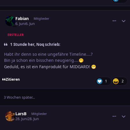
comment_3891327
Ersteller-Statistik
Fabian
Mitglieder
6. Juni
6. Jun
ERSTELLER
1 Stunde her, Noq schrieb:
Habt ihr denn so eine ungefähre Timeline....?
Bin ja schon ein bisschen neugierig....
🤭
Geduld, es ist ein Fanprodukt für MIDGARD!
😁
Zitieren
1
2
3 Wochen später...
comment_3896664
Ersteller-Statistik
LarsB
Mitglieder
28. Juni
28. Jun