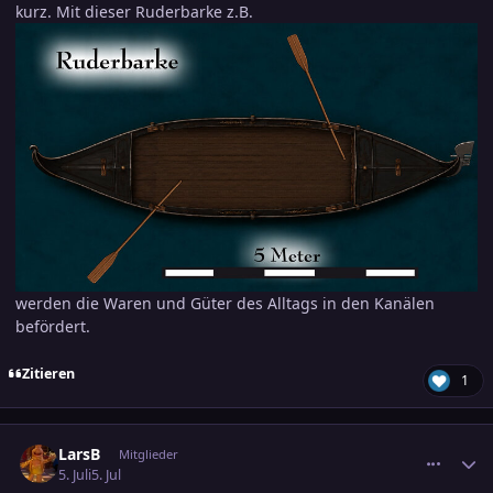
kurz. Mit dieser Ruderbarke z.B.
werden die Waren und Güter des Alltags in den Kanälen
befördert.
Zitieren
1
comment_3898305
Ersteller-Statistik
LarsB
Mitglieder
5. Juli
5. Jul