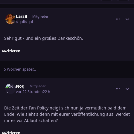
comment_3898460
Ersteller-Statistik
LarsB
Mitglieder
6. Juli
6. Jul
Sehr gut - und ein großes Dankeschön.
Zitieren
5 Wochen später...
comment_3905162
Ersteller-Statistik
Noq
Mitglieder
vor 22 Stunden
22 h
Die Zeit der Fan Policy neigt sich nun ja vermutlich bald dem
Ende. Wie sieht's denn mit eurer Veröffentlichung aus, werdet
ihr es vor Ablauf schaffen?
Zitieren