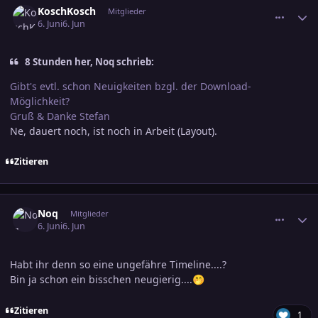
KoschKosch
Mitglieder
6. Juni
6. Jun
8 Stunden her, Noq schrieb:
Gibt's evtl. schon Neuigkeiten bzgl. der Download-
Möglichkeit?
Gruß & Danke Stefan
Ne, dauert noch, ist noch in Arbeit (Layout).
Zitieren
comment_3891293
Ersteller-Statistik
Noq
Mitglieder
6. Juni
6. Jun
Habt ihr denn so eine ungefähre Timeline....?
Bin ja schon ein bisschen neugierig....
🤭
Zitieren
1