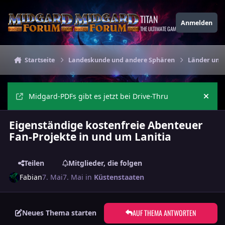
Zu Inhalt springen
TITAN
Anmelden
THE ULTIMATE GAMING THEME
Startseite
Landeskunde und andere Sphären
Länder und
Midgard-PDFs gibt es jetzt bei Drive-Thru
Ankü
Eigenständige kostenfreie Abenteuer
Fan-Projekte in und um Lanitia
Teilen
Mitglieder, die folgen
Fabian
7. Mai
7. Mai
in
Küstenstaaten
AUF THEMA ANTWORTEN
Neues Thema starten