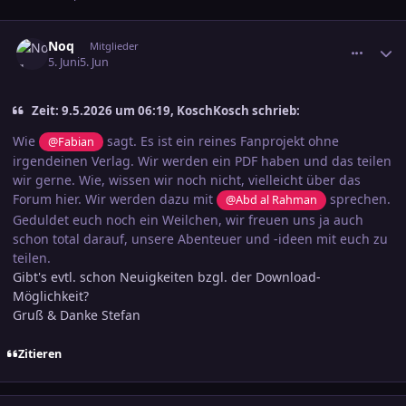
comment_3891211
Ersteller-Statistik
Noq
Mitglieder
5. Juni
5. Jun
Zeit: 9.5.2026 um 06:19, KoschKosch schrieb:
Wie
sagt. Es ist ein reines Fanprojekt ohne
@Fabian
irgendeinen Verlag. Wir werden ein PDF haben und das teilen
wir gerne. Wie, wissen wir noch nicht, vielleicht über das
Forum hier. Wir werden dazu mit
sprechen.
@Abd al Rahman
Geduldet euch noch ein Weilchen, wir freuen uns ja auch
schon total darauf, unsere Abenteuer und -ideen mit euch zu
teilen.
Gibt's evtl. schon Neuigkeiten bzgl. der Download-
Möglichkeit?
Gruß & Danke Stefan
Zitieren
comment_3891234
Ersteller-Statistik