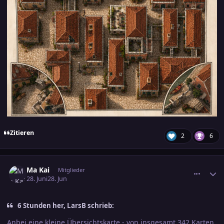
Zitieren
2
6
comment_3896744
Ersteller-Statistik
Ma Kai
Mitglieder
28. Juni
28. Jun
6 Stunden her, LarsB schrieb:
Anbei eine kleine Übersichtskarte - von insgesamt 342 Karten