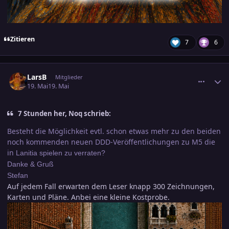
Zitieren
7
6
comment_3886327
Ersteller-Statistik
LarsB
Mitglieder
19. Mai
19. Mai
7 Stunden her, Noq schrieb:
Besteht die Möglichkeit evtl. schon etwas mehr zu den beiden
noch kommenden neuen DDD-Veröffentlichungen zu M5 die
in
Lanitia spielen zu verraten?
Danke & Gruß
Stefan
Auf jedem Fall erwarten dem Leser knapp 300 Zeichnungen,
Karten und Pläne. Anbei eine kleine Kostprobe.