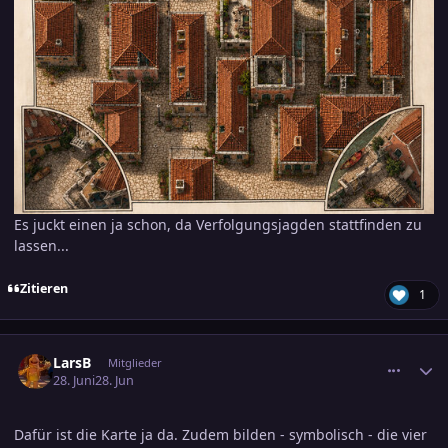
Es juckt einen ja schon, da Verfolgungsjagden stattfinden zu
lassen...
Zitieren
1
comment_3896779
Ersteller-Statistik
LarsB
Mitglieder
28. Juni
28. Jun
Dafür ist die Karte ja da. Zudem bilden - symbolisch - die vier