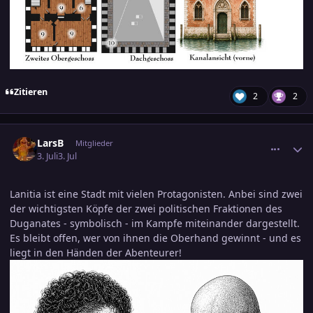
Zitieren
2
2
comment_3898159
Ersteller-Statistik
LarsB
Mitglieder
3. Juli
3. Jul
Lanitia ist eine Stadt mit vielen Protagonisten. Anbei sind zwei
der wichtigsten Köpfe der zwei politischen Fraktionen des
Duganates - symbolisch - im Kampfe miteinander dargestellt.
Es bleibt offen, wer von ihnen die Oberhand gewinnt - und es
liegt in den Händen der Abenteurer!