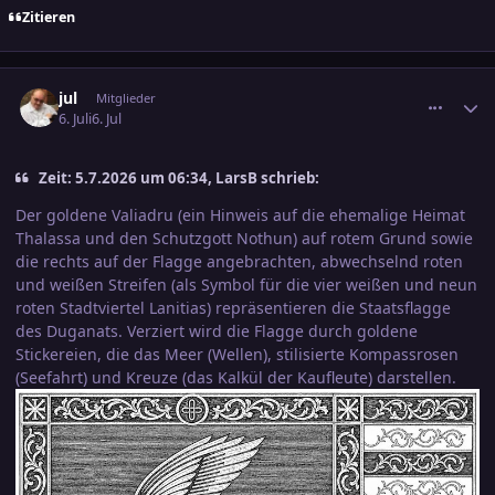
Zitieren
comment_3898459
Ersteller-Statistik
jul
Mitglieder
6. Juli
6. Jul
Zeit: 5.7.2026 um 06:34, LarsB schrieb:
Der goldene Valiadru (ein Hinweis auf die ehemalige Heimat
Thalassa und den Schutzgott Nothun) auf rotem Grund sowie
die rechts auf der Flagge angebrachten, abwechselnd roten
und weißen Streifen (als Symbol für die vier weißen und neun
roten Stadtviertel Lanitias) repräsentieren die Staatsflagge
des Duganats. Verziert wird die Flagge durch goldene
Stickereien, die das Meer (Wellen), stilisierte Kompassrosen
(Seefahrt) und Kreuze (das Kalkül der Kaufleute) darstellen.