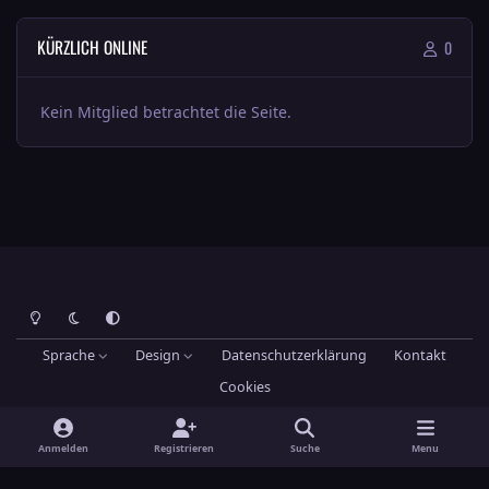
KÜRZLICH ONLINE
0
Kein Mitglied betrachtet die Seite.
Heller Modus
Dunkler Modus
Systemeinstellung
Sprache
Design
Datenschutzerklärung
Kontakt
Cookies
Theme
by
IPSFocus
Hans-Joachim Maier
Powered by
Invision Community
Anmelden
Registrieren
Suche
Menu