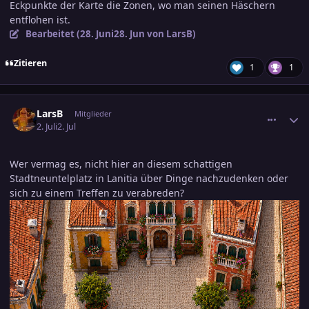
Eckpunkte der Karte die Zonen, wo man seinen Häschern
entflohen ist.
Bearbeitet (
28. Juni
28. Jun
von LarsB)
Zitieren
1
1
comment_3897925
Ersteller-Statistik
LarsB
Mitglieder
2. Juli
2. Jul
Wer vermag es, nicht hier an diesem schattigen
Stadtneuntelplatz in Lanitia über Dinge nachzudenken oder
sich zu einem Treffen zu verabreden?