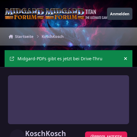
Zu Inhalt springen
TITAN
Anmelden
THE ULTIMATE GAMING THEME
Startseite
KoschKosch
Midgard-PDFs gibt es jetzt bei Drive-Thru
Ankü
KoschKosch
PROFIL ANZEIGEN