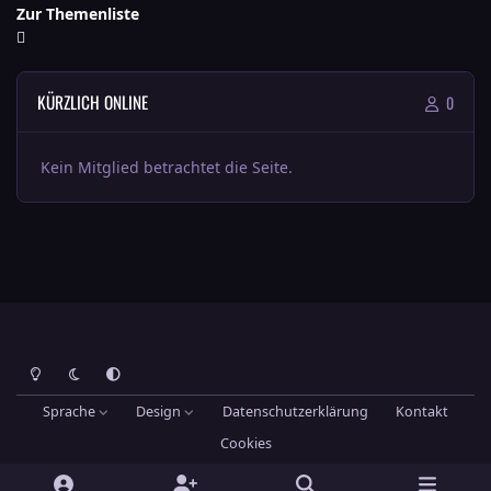
Zur Themenliste
KÜRZLICH ONLINE
0
Kein Mitglied betrachtet die Seite.
Heller Modus
Dunkler Modus
Systemeinstellung
Sprache
Design
Datenschutzerklärung
Kontakt
Cookies
Theme
by
IPSFocus
Hans-Joachim Maier
Powered by
Invision Community