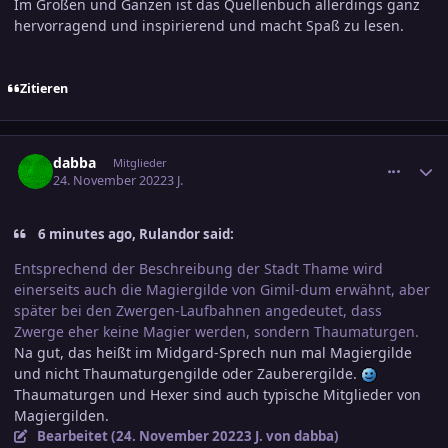
Im Großen und Ganzen ist das Quellenbuch allerdings ganz
hervorragend und inspirierend und macht Spaß zu lesen.
Zitieren
comment_3522363
Ersteller-Statistik
dabba
Mitglieder
24. November 2022
3 J.
6 minutes ago, Rulandor said:
Entsprechend der Beschreibung der Stadt Thame wird
einerseits auch die Magiergilde von Gimil-dum erwähnt, aber
später bei den Zwergen-Laufbahnen angedeutet, dass
Zwerge eher keine Magier werden, sondern Thaumaturgen.
Na gut, das heißt im Midgard-Sprech nun mal Magiergilde
und nicht Thaumaturgengilde oder Zauberergilde.
Thaumaturgen und Hexer sind auch typische Mitglieder von
Magiergilden.
Bearbeitet (
24. November 2022
3 J.
von dabba)