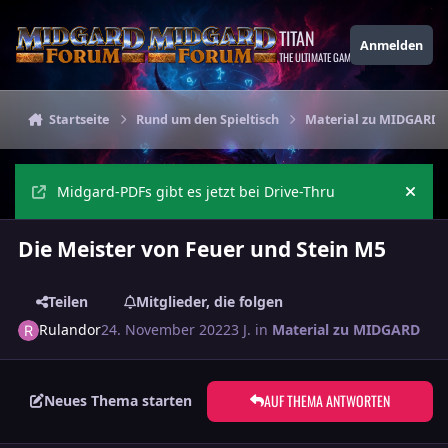
Zu Inhalt springen
TITAN
Anmelden
THE ULTIMATE GAMING THEME
Startseite
Rund um den Spieltisch
Material zu MIDGARD
Midgard-PDFs gibt es jetzt bei Drive-Thru
Ankü
Die Meister von Feuer und Stein M5
Teilen
Mitglieder, die folgen
Rulandor
24. November 2022
3 J.
in
Material zu MIDGARD
AUF THEMA ANTWORTEN
Neues Thema starten