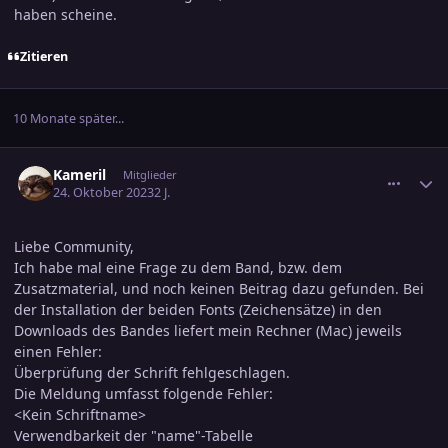
haben scheine.
Zitieren
10 Monate später...
comment_3626526
Ersteller-Statistik
Kameril
Mitglieder
24. Oktober 2023
2 J.
Liebe Community,
Ich habe mal eine Frage zu dem Band, bzw. dem
Zusatzmaterial, und noch keinen Beitrag dazu gefunden. Bei
der Installation der beiden Fonts (Zeichensätze) in den
Downloads des Bandes liefert mein Rechner (Mac) jeweils
einen Fehler:
Überprüfung der Schrift fehlgeschlagen.
Die Meldung umfasst folgende Fehler:
<Kein Schriftname>
Verwendbarkeit der "name"-Tabelle