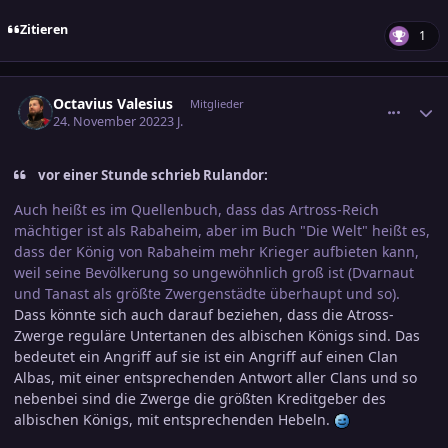
Zitieren
1
comment_3522374
Ersteller-Statistik
Octavius Valesius
Mitglieder
24. November 2022
3 J.
vor einer Stunde schrieb Rulandor:
Auch heißt es im Quellenbuch, dass das Artross-Reich
mächtiger ist als Rabaheim, aber im Buch "Die Welt" heißt es,
dass der König von Rabaheim mehr Krieger aufbieten kann,
weil seine Bevölkerung so ungewöhnlich groß ist (Dvarnaut
und Tanast als größte Zwergenstädte überhaupt und so).
Dass könnte sich auch darauf beziehen, dass die Atross-
Zwerge reguläre Untertanen des albischen Königs sind. Das
bedeutet ein Angriff auf sie ist ein Angriff auf einen Clan
Albas, mit einer entsprechenden Antwort aller Clans und so
nebenbei sind die Zwerge die größten Kreditgeber des
albischen Königs, mit entsprechenden Hebeln.