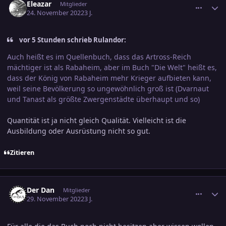
Eleazar
Mitglieder
24. November 2022
3 J.
vor 5 Stunden schrieb Rulandor:
Auch heißt es im Quellenbuch, dass das Artross-Reich
mächtiger ist als Rabaheim, aber im Buch "Die Welt" heißt es,
dass der König von Rabaheim mehr Krieger aufbieten kann,
weil seine Bevölkerung so ungewöhnlich groß ist (Dvarnaut
und Tanast als größte Zwergenstädte überhaupt und so)
Quantität ist ja nicht gleich Qualität. Vielleicht ist die
Ausbildung oder Ausrüstung nicht so gut.
Zitieren
comment_3523296
Ersteller-Statistik
Der Dan
Mitglieder
29. November 2022
3 J.