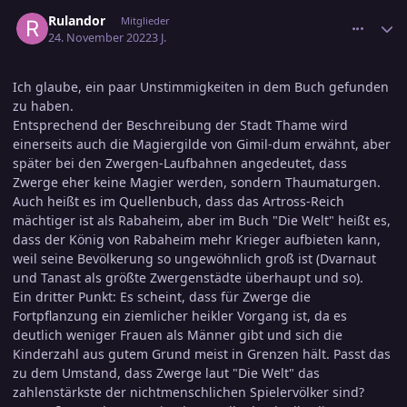
comment_3522359
Ersteller-Statistik
Rulandor
Mitglieder
24. November 2022
3 J.
Ich glaube, ein paar Unstimmigkeiten in dem Buch gefunden
zu haben.
Entsprechend der Beschreibung der Stadt Thame wird
einerseits auch die Magiergilde von Gimil-dum erwähnt, aber
später bei den Zwergen-Laufbahnen angedeutet, dass
Zwerge eher keine Magier werden, sondern Thaumaturgen.
Auch heißt es im Quellenbuch, dass das Artross-Reich
mächtiger ist als Rabaheim, aber im Buch "Die Welt" heißt es,
dass der König von Rabaheim mehr Krieger aufbieten kann,
weil seine Bevölkerung so ungewöhnlich groß ist (Dvarnaut
und Tanast als größte Zwergenstädte überhaupt und so).
Ein dritter Punkt: Es scheint, dass für Zwerge die
Fortpflanzung ein ziemlicher heikler Vorgang ist, da es
deutlich weniger Frauen als Männer gibt und sich die
Kinderzahl aus gutem Grund meist in Grenzen hält. Passt das
zu dem Umstand, dass Zwerge laut "Die Welt" das
zahlenstärkste der nichtmenschlichen Spielervölker sind?