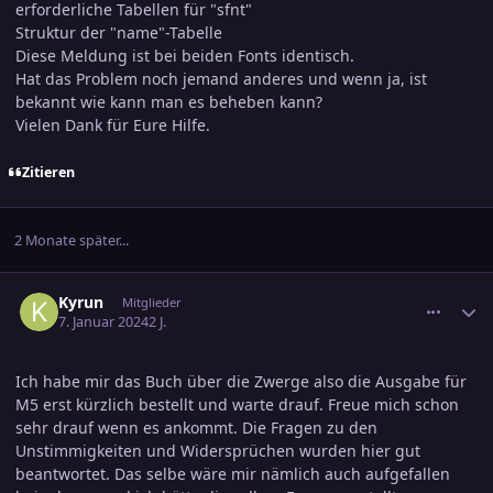
erforderliche Tabellen für "sfnt"
Struktur der "name"-Tabelle
Diese Meldung ist bei beiden Fonts identisch.
Hat das Problem noch jemand anderes und wenn ja, ist
bekannt wie kann man es beheben kann?
Vielen Dank für Eure Hilfe.
Zitieren
2 Monate später...
comment_3648707
Ersteller-Statistik
Kyrun
Mitglieder
7. Januar 2024
2 J.
Ich habe mir das Buch über die Zwerge also die Ausgabe für
M5 erst kürzlich bestellt und warte drauf. Freue mich schon
sehr drauf wenn es ankommt. Die Fragen zu den
Unstimmigkeiten und Widersprüchen wurden hier gut
beantwortet. Das selbe wäre mir nämlich auch aufgefallen