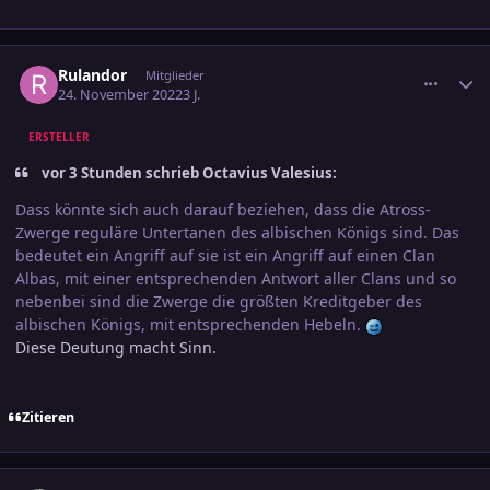
comment_3522406
Ersteller-Statistik
Rulandor
Mitglieder
24. November 2022
3 J.
ERSTELLER
vor 3 Stunden schrieb Octavius Valesius:
Dass könnte sich auch darauf beziehen, dass die Atross-
Zwerge reguläre Untertanen des albischen Königs sind. Das
bedeutet ein Angriff auf sie ist ein Angriff auf einen Clan
Albas, mit einer entsprechenden Antwort aller Clans und so
nebenbei sind die Zwerge die größten Kreditgeber des
albischen Königs, mit entsprechenden Hebeln.
Diese Deutung macht Sinn.
Zitieren
comment_3522422
Ersteller-Statistik