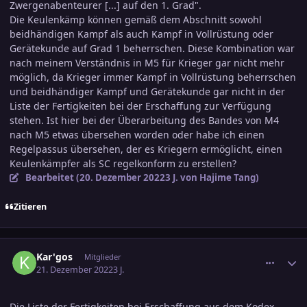
Zwergenabenteurer [...] auf den 1. Grad".
Die Keulenkämp können gemäß dem Abschnitt sowohl
beidhändigen Kampf als auch Kampf in Vollrüstung oder
Gerätekunde auf Grad 1 beherrschen. Diese Kombination war
nach meinem Verständnis in M5 für Krieger gar nicht mehr
möglich, da Krieger immer Kampf in Vollrüstung beherrschen
und beidhändiger Kampf und Gerätekunde gar nicht in der
Liste der Fertigkeiten bei der Erschaffung zur Verfügung
stehen. Ist hier bei der Überarbeitung des Bandes von M4
nach M5 etwas übersehen worden oder habe ich einen
Regelpassus übersehen, der es Kriegern ermöglicht, einen
Keulenkämpfer als SC regelkonform zu erstellen?
Bearbeitet (
20. Dezember 2022
3 J.
von Hajime Tang)
Zitieren
comment_3531171
Ersteller-Statistik
Kar'gos
Mitglieder
21. Dezember 2022
3 J.
Die Liste der Fertigkeiten bei Erschaffung aus dem Kodex