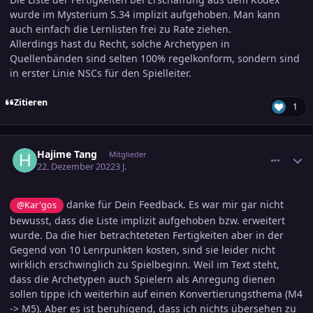
wurde im Mysterium S.34 implizit aufgehoben. Man kann
auch einfach die Lernlisten frei zu Rate ziehen.
Allerdings hast du Recht, solche Archetypen in
Quellenbänden sind selten 100% regelkonform, sondern sind
in erster Linie NSCs für den Spielleiter.
Zitieren
1
comment_3531873
Ersteller-Statistik
Hajime Tang
Mitglieder
22. Dezember 2022
3 J.
danke für Dein Feedback. Es war mir gar nicht
@Kar'gos
bewusst, dass die Liste implizit aufgehoben bzw. erweitert
wurde. Da die hier betrachteteten Fertigkeiten aber in der
Gegend von 10 Lenrpunkten kosten, sind sie leider nicht
wirklich erschwinglich zu Spielbeginn. Weil im Text steht,
dass die Archetypen auch Spielern als Anregung dienen
sollen tippe ich weiterhin auf einen Konvertierungsthema (M4
-> M5). Aber es ist beruhigend, dass ich nichts übersehen zu