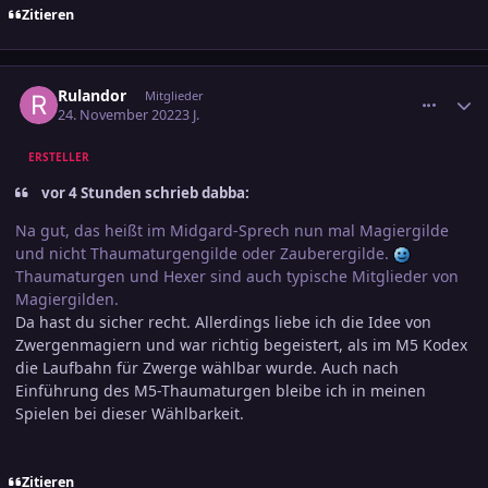
Zitieren
comment_3522405
Ersteller-Statistik
Rulandor
Mitglieder
24. November 2022
3 J.
ERSTELLER
vor 4 Stunden schrieb dabba:
Na gut, das heißt im Midgard-Sprech nun mal Magiergilde
und nicht Thaumaturgengilde oder Zauberergilde.
Thaumaturgen und Hexer sind auch typische Mitglieder von
Magiergilden.
Da hast du sicher recht. Allerdings liebe ich die Idee von
Zwergenmagiern und war richtig begeistert, als im M5 Kodex
die Laufbahn für Zwerge wählbar wurde. Auch nach
Einführung des M5-Thaumaturgen bleibe ich in meinen
Spielen bei dieser Wählbarkeit.
Zitieren