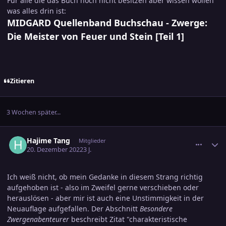
Für alle die das Buch noch nicht besitzen aber wissen wollen
was alles drin ist:
MIDGARD Quellenband Buchschau - Zwerge:
Die Meister von Feuer und Stein [Teil 1]
Zitieren
3 Wochen später...
comment_3531029
Ersteller-Statistik
Hajime Tang
Mitglieder
20. Dezember 2022
3 J.
Ich weiß nicht, ob mein Gedanke in diesem Strang richtig
aufgehoben ist - also im Zweifel gerne verschieben oder
herauslösen - aber mir ist auch eine Unstimmigkeit in der
Neuauflage aufgefallen. Der Abschnitt
Besondere
Zwergenabenteurer
beschreibt Zitat "charakteristische