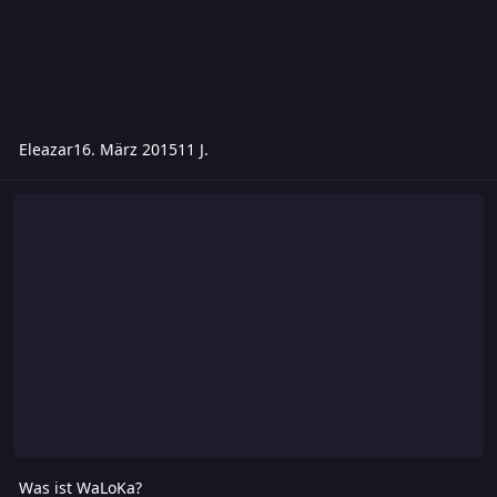
Eleazar
16. März 2015
11 J.
Was ist WaLoKa?
Was ist WaLoKa?