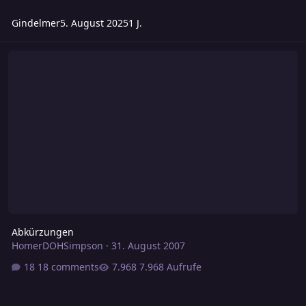
Gindelmer
5. August 2025
1 J.
Abkürzungen
Abkürzungen
HomerDOHSimpson
·
31. August 2007
18 comments
7.968 Aufrufe