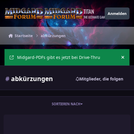
Zu Inhalt springen
TITAN
Anmelden
THE ULTIMATE GAMING THEME
Startseite
abkürzungen
Midgard-PDFs gibt es jetzt bei Drive-Thru
Ankü
#
abkürzungen
Mitglieder, die folgen
SORTIEREN NACH
MIDGARD-Sigel - Abkürzungen für MIDGARD-Publikationen