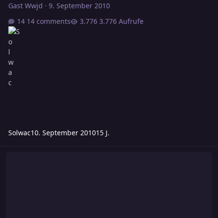
Gast Wwjd
·
9. September 2010
14 comments
3.776 Aufrufe
Solwac
10. September 2010
15 J.
Liste von Abkürzungen (Netzjargon)