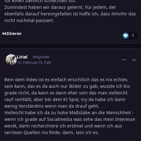
für einen ziemlich schlechten Stil.
Zumindest haben wir daraus gelernt. Für jedem, der
ebenfalls darauf hereingefallen ist hoffe ich, dass ihm/ihr das
nicht nochmal passiert.
Zitieren
1
comment_3860679
Ersteller-Statistik
Liriel
Mitglieder
15. Februar
15. Feb
Bein dem Video ist es einfach ersichtlich das es nix echtes
sein kann, das es da auch nur Bilder zu gab, wusste ich bis
grade nicht, da kann es dann eher sein das man vielleicht
rauf reinfällt, aber bei dem KI Spot, sry da habe ich dann
wenig Verständnis wenn man da drauf geht.
Vielleicht habe ich da zu hohe Maßstäbe an die Menschheit -
wenn ich grade auf Socialmedia was sehe das mein Interesse
weckt, dann recherchiere ich erstmal und wenn ich aus
seriösen Quellen nix finde, dann, lass ich es.