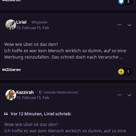
3
comment_3860635
Ersteller-Statistik
Liriel
Mitglieder
15. Februar
15. Feb
Wow wie übel ist das den?
Ich hoffe es war kein Mensch wirklich so dumm, auf so eine
Werbung reinzufallen. Das schreit doch nach Verarsche ...
Zitieren
1
comment_3860639
Ersteller-Statistik
Kazzirah
Globale Moderatoren
15. Februar
15. Feb
Vor 12 Minuten, Liriel schrieb:
Wow wie übel ist das den?
Ich hoffe es war kein Mensch wirklich so dumm, auf so eine