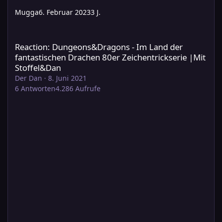
Mugga
6. Februar 2023
3 J.
Reaction: Dungeons&Dragons - Im Land der fantastischen Drache
Reaction: Dungeons&Dragons - Im Land der
fantastischen Drachen 80er Zeichentrickserie |Mit
Stoffel&Dan
Der Dan
·
8. Juni 2021
6
Antworten
4.286
Aufrufe