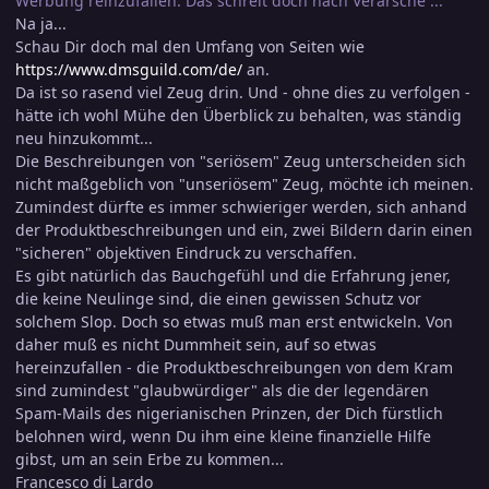
Werbung reinzufallen. Das schreit doch nach Verarsche ...
Na ja...
Schau Dir doch mal den Umfang von Seiten wie
https://www.dmsguild.com/de/
an.
Da ist so rasend viel Zeug drin. Und - ohne dies zu verfolgen -
hätte ich wohl Mühe den Überblick zu behalten, was ständig
neu hinzukommt...
Die Beschreibungen von "seriösem" Zeug unterscheiden sich
nicht maßgeblich von "unseriösem" Zeug, möchte ich meinen.
Zumindest dürfte es immer schwieriger werden, sich anhand
der Produktbeschreibungen und ein, zwei Bildern darin einen
"sicheren" objektiven Eindruck zu verschaffen.
Es gibt natürlich das Bauchgefühl und die Erfahrung jener,
die keine Neulinge sind, die einen gewissen Schutz vor
solchem Slop. Doch so etwas muß man erst entwickeln. Von
daher muß es nicht Dummheit sein, auf so etwas
hereinzufallen - die Produktbeschreibungen von dem Kram
sind zumindest "glaubwürdiger" als die der legendären
Spam-Mails des nigerianischen Prinzen, der Dich fürstlich
belohnen wird, wenn Du ihm eine kleine finanzielle Hilfe
gibst, um an sein Erbe zu kommen...
Francesco di Lardo