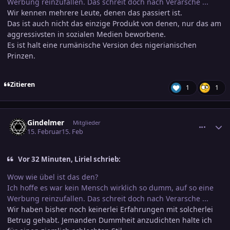
Werbung reinzufallen. Das schreit doch nach Verarsche ...
Wir kennen mehrere Leute, denen das passiert ist.
Das ist auch nicht das einzige Produkt von denen, nur das am
aggressivsten in sozialen Medien beworbene.
Es ist halt eine rumänische Version des nigerianischen
Prinzen.
Zitieren
1
1
comment_3860649
Ersteller-Statistik
Gindelmer
Mitglieder
15. Februar
15. Feb
Vor 32 Minuten, Liriel schrieb:
Wow wie übel ist das den?
Ich hoffe es war kein Mensch wirklich so dumm, auf so eine
Werbung reinzufallen. Das schreit doch nach Verarsche ...
Wir haben bisher noch keinerlei Erfahrungen mit solcherlei
Betrug gehabt. Jemanden Dummheit anzudichten halte ich