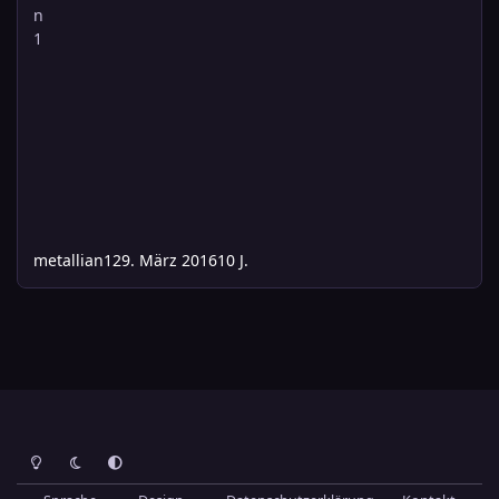
metallian1
29. März 2016
10 J.
Heller Modus
Dunkler Modus
Systemeinstellung