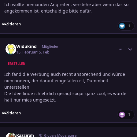
Ich wollte niemanden Angreifen, verstehe aber wenn das so
angekommen ist, entschuldige bitte dafür.
Zitieren
1
comment_3860687
Ersteller-Statistik
Widukind
Mitglieder
15. Februar
15. Feb
ERSTELLER
Ich fand die Werbung auch recht ansprechend und würde
niemandem, der darauf eingefallen ist, Dummheit
unterstellen.
Die Idee finde ich ehrlich gesagt sogar ganz cool, es wurde
halt nur mies umgesetzt.
Zitieren
1
comment_3860690
Ersteller-Statistik
Kazzirah
Globale Moderatoren