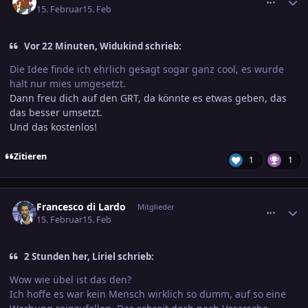
15. Februar
15. Feb
Vor 22 Minuten, Widukind schrieb:
Die Idee finde ich ehrlich gesagt sogar ganz cool, es wurde
halt nur mies umgesetzt.
Dann freu dich auf den GRT, da könnte es etwas geben, das
das besser umsetzt.
Und das kostenlos!
Zitieren
1
1
comment_3860693
Ersteller-Statistik
Francesco di Lardo
Mitglieder
15. Februar
15. Feb
2 Stunden her, Liriel schrieb:
Wow wie übel ist das den?
Ich hoffe es war kein Mensch wirklich so dumm, auf so eine