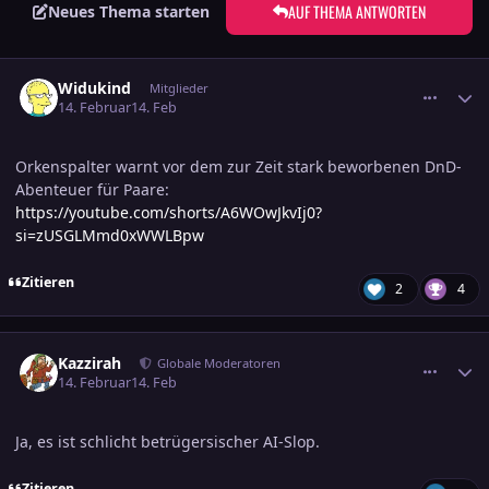
AUF THEMA ANTWORTEN
Neues Thema starten
comment_3860546
Ersteller-Statistik
Widukind
Mitglieder
14. Februar
14. Feb
Orkenspalter warnt vor dem zur Zeit stark beworbenen DnD-
Abenteuer für Paare:
https://youtube.com/shorts/A6WOwJkvIj0?
si=zUSGLMmd0xWWLBpw
Zitieren
2
4
comment_3860553
Ersteller-Statistik
Kazzirah
Globale Moderatoren
14. Februar
14. Feb
Ja, es ist schlicht betrügersischer AI-Slop.
Zitieren