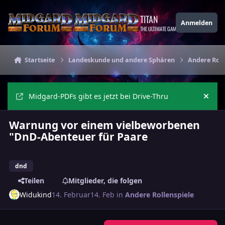
Zu Inhalt springen
TITAN
Anmelden
THE ULTIMATE GAMING THEME
Startseite
Landeskunde und andere Sphären
Andere Roll
Midgard-PDFs gibt es jetzt bei Drive-Thru
Ankü
Warnung vor einem vielbeworbenen
"DnD-Abenteuer für Paare
dnd
Teilen
Mitglieder, die folgen
Widukind
14. Februar
14. Feb
in
Andere Rollenspiele