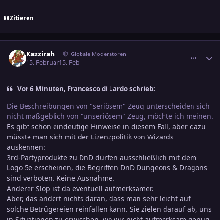
Zitieren
comment_3860697
Ersteller-Statistik
Kazzirah
Globale Moderatoren
15. Februar
15. Feb
Vor 6 Minuten, Francesco di Lardo schrieb:
Die Beschreibungen von "seriösem" Zeug unterscheiden sich
nicht maßgeblich von "unseriösem" Zeug, möchte ich meinen.
Es gibt schon eindeutige Hinweise in diesem Fall, aber dazu
müsste man sich mit der Lizenzpolitik von Wizards
auskennen:
3rd-Partyprodukte zu DnD dürfen ausschließlich mit dem
Logo 5e erscheinen, die Begriffen DnD Dungeons & Dragons
sind verboten. Keine Ausnahme.
Anderer Slop ist da eventuell aufmerksamer.
Aber, das ändert nichts daran, dass man sehr leicht auf
solche Betrügereien reinfallen kann. Sie zielen darauf ab, uns
in Situationen zu erwischen, wo wir nicht aufmerksam genug