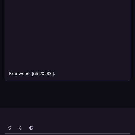
Branwen
6. Juli 2023
3 J.
Heller Modus
Dunkler Modus
Systemeinstellung