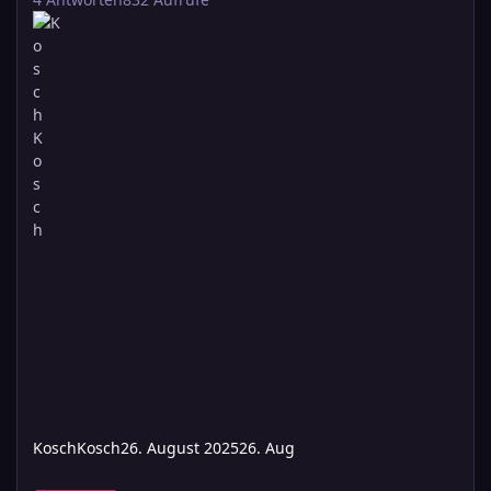
KoschKosch
26. August 2025
26. Aug
Wie bindend seht ihr den arkanen Kodex?