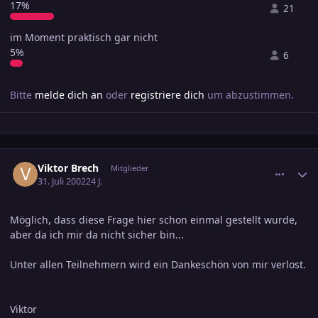
17%
21
im Moment praktisch gar nicht
5%
6
Bitte
melde dich an
oder
registriere dich
um abzustimmen.
comment_309295
Ersteller-Statistik
Viktor Brech
Mitglieder
31. Juli 2002
24 J.
Möglich, dass diese Frage hier schon einmal gestellt wurde,
aber da ich mir da nicht sicher bin...
Unter allen Teilnehmern wird ein Dankeschön von mir verlost.
Viktor