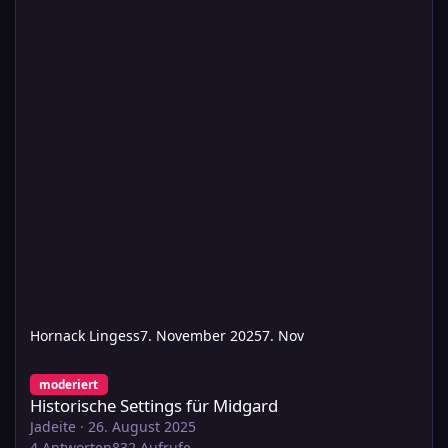
Hornack Lingess
7. November 2025
7. Nov
Historische Settings für Midgard
moderiert
Historische Settings für Midgard
Jadeite
·
26. August 2025
4
Antworten
832
Aufrufe