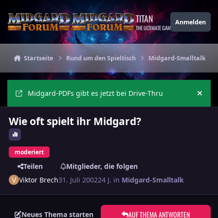
Zu Inhalt springen
TITAN
Anmelden
THE ULTIMATE GAMING THEME
Startseite
Rund um den Spieltisch
Midgard-Smalltalk
Midgard-PDFs gibt es jetzt bei Drive-Thru
Ankü
Wie oft spielt ihr Midgard?
moderiert
Teilen
Mitglieder, die folgen
Viktor Brech
31. Juli 2002
24 J.
in
Midgard-Smalltalk
AUF THEMA ANTWORTEN
Neues Thema starten