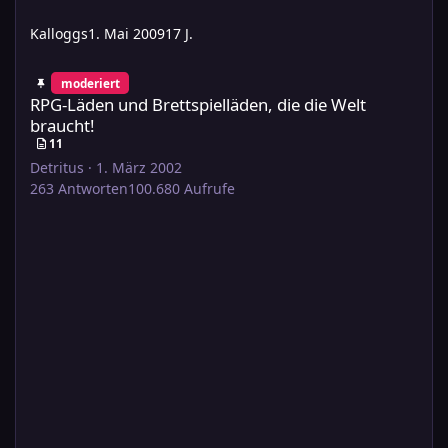
Kalloggs
1. Mai 2009
17 J.
RPG-Läden und Brettspielläden, die die Welt braucht!
moderiert
RPG-Läden und Brettspielläden, die die Welt
braucht!
11
Detritus
·
1. März 2002
263
Antworten
100.680
Aufrufe