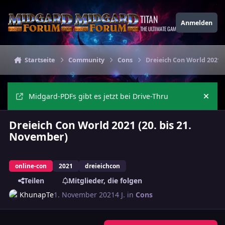
Zu Inhalt springen
TITAN
Anmelden
THE ULTIMATE GAMING THEME
Startseite
Community
Cons
Dreieich Con World 2021 (
Midgard-PDFs gibt es jetzt bei Drive-Thru
Ankü
Dreieich Con World 2021 (20. bis 21.
November)
online-con
2021
dreieichcon
Teilen
Mitglieder, die folgen
KhunapTe
1. November 2021
4 J.
in
Cons