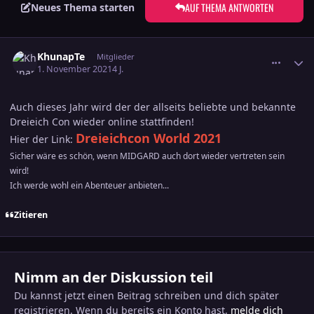
AUF THEMA ANTWORTEN
Neues Thema starten
comment_3381611
Ersteller-Statistik
KhunapTe
Mitglieder
1. November 2021
4 J.
Auch dieses Jahr wird der der allseits beliebte und bekannte
Dreieich Con wieder online stattfinden!
Dreieichcon World 2021
Hier der Link:
Sicher wäre es schön, wenn MIDGARD auch dort wieder vertreten sein
wird!
Ich werde wohl ein Abenteuer anbieten...
Zitieren
Nimm an der Diskussion teil
Du kannst jetzt einen Beitrag schreiben und dich später
registrieren. Wenn du bereits ein Konto hast,
melde dich