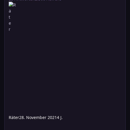
Räter
28. November 2021
4 J.
ABGESAGT!! - Samstag: Jäger des Weißen Goldes (Erster Teil des