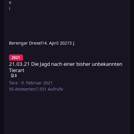
Berengar Drexel
14. April 2021
5 J.
21.03.21 Die Jagd nach einer bisher unbekannten Tierart
2021
21.03.21 Die Jagd nach einer bisher unbekannten
Tierart
3
Tara
·
9. Februar 2021
50
Antworten
7.551
Aufrufe