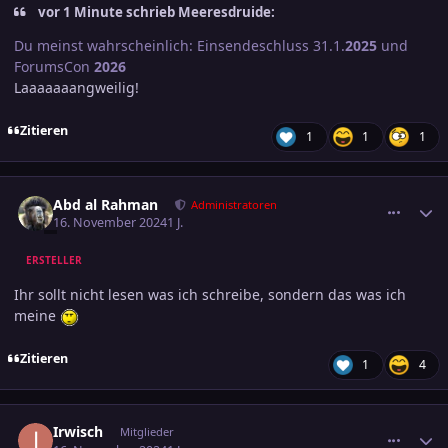
vor 1 Minute schrieb Meeresdruide:
Du meinst wahrscheinlich: Einsendeschluss 31.1.
2025
und
ForumsCon
2026
Laaaaaaangweilig!
Zitieren
1
1
1
comment_3741775
Ersteller-Statistik
Abd al Rahman
Administratoren
16. November 2024
1 J.
ERSTELLER
Ihr sollt nicht lesen was ich schreibe, sondern das was ich
meine
Zitieren
1
4
comment_3741919
Ersteller-Statistik
Irwisch
Mitglieder