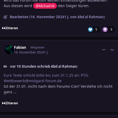
wird das Forum die fünf Besten Einsendungen auswählen.
Aus diesen wird
den Sieger küren.
@Michael M
Bearbeitet (
16. November 2024
1 J.
von Abd al Rahman)
Zitieren
5
3
comment_3741640
Ersteller-Statistik
Fabian
Mitglieder
16. November 2024
1 J.
vor 10 Stunden schrieb Abd al Rahman:
Eure Texte schickt bitte bis zum 31.1.25 an: PTG-
Wettbewerb@midgard-forum.de
Ist der 31.01. nicht nach dem Forums-Con? Verstehe ich nicht
ganz ...
Zitieren
comment_3741641
Ersteller-Statistik