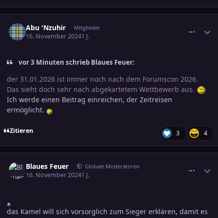
comment_3741645
Ersteller-Statistik
Abu 'Nzuhir
Mitglieder
16. November 2024
1 J.
vor 3 Minuten schrieb Blaues Feuer:
der 31.01.2026 ist immer noch nach dem Forumscon 2026.
Das sieht doch sehr nach abgekartetem Wettbewerb aus.
Ich werde einen Beitrag einreichen, der Zeitreisen
ermöglicht.
Zitieren
3
4
comment_3741695
Ersteller-Statistik
Blaues Feuer
Globale Moderatoren
16. November 2024
1 J.
das Kamel will sich vorsorglich zum Sieger erklären, damit es