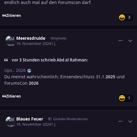
endlich auch mal auf den Forumscon darf.
Zitieren
3
comment_3741739
Ersteller-Statistik
Meeresdruide
Mitglieder
16. November 2024
1 J.
vor 3 Stunden schrieb Abd al Rahman:
Ups.. 2026
Du meinst wahrscheinlich: Einsendeschluss 31.1.
2025
und
ForumsCon
2026
Zitieren
1
comment_3741740
Ersteller-Statistik
Blaues Feuer
Globale Moderatoren
16. November 2024
1 J.