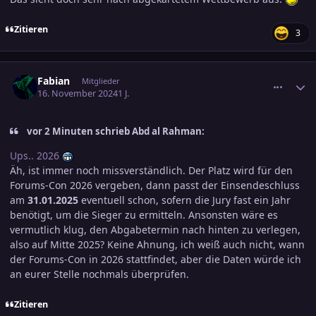
Zitieren
3
comment_3741643
Ersteller-Statistik
Fabian
Mitglieder
16. November 2024
1 J.
vor 2 Minuten schrieb Abd al Rahman:
Ups.. 2026
Äh, ist immer noch missverständlich. Der Platz wird für den
Forums-Con 2026 vergeben, dann passt der Einsendeschluss
am
31.01.2025
eventuell schon, sofern die Jury fast ein Jahr
benötigt, um die Sieger zu ermitteln. Ansonsten wäre es
vermutlich klug, den Abgabetermin nach hinten zu verlegen,
also auf Mitte 2025? Keine Ahnung, ich weiß auch nicht, wann
der Forums-Con in 2026 stattfindet, aber die Daten würde ich
an eurer Stelle nochmals überprüfen.
Zitieren