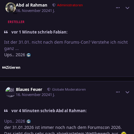
Abd al Rahman
Administratoren
16. November 2024
1 J.
ERSTELLER
vor 1 Minute schrieb Fabian:
Ist der 31.01. nicht nach dem Forums-Con? Verstehe ich nicht
ganz ...
Ups.. 2026
Zitieren
comment_3741642
Ersteller-Statistik
Blaues Feuer
Globale Moderatoren
16. November 2024
1 J.
vor 4 Minuten schrieb Abd al Rahman:
Ups.. 2026
der 31.01.2026 ist immer noch nach dem Forumscon 2026.
Das sieht doch sehr nach abgekartetem Wettbewerb aus.