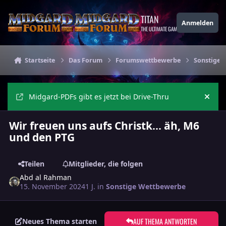
Zu Inhalt springen
TITAN
Anmelden
THE ULTIMATE GAMING THEME
Startseite
Das Forum
Forumswettbewerbe
Sonstige 
Midgard-PDFs gibt es jetzt bei Drive-Thru
Ankü
Wir freuen uns aufs Christk... äh, M6
und den PTG
Teilen
Mitglieder, die folgen
Abd al Rahman
15. November 2024
1 J.
in
Sonstige Wettbewerbe
AUF THEMA ANTWORTEN
Neues Thema starten