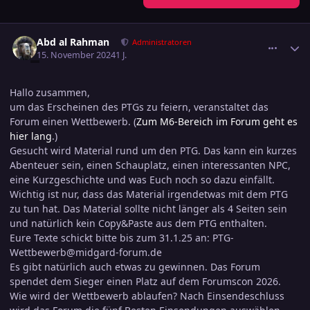
comment_3741587
Ersteller-Statistik
Abd al Rahman
Administratoren
15. November 2024
1 J.
Hallo zusammen,
um das Erscheinen des PTGs zu feiern, veranstaltet das
Forum einen Wettbewerb. (
Zum M6-Bereich im Forum geht es
hier lang
.)
Gesucht wird Material rund um den PTG. Das kann ein kurzes
Abenteuer sein, einen Schauplatz, einen interessanten NPC,
eine Kurzgeschichte und was Euch noch so dazu einfällt.
Wichtig ist nur, dass das Material irgendetwas mit dem PTG
zu tun hat. Das Material sollte nicht länger als 4 Seiten sein
und natürlich kein Copy&Paste aus dem PTG enthalten.
Eure Texte schickt bitte bis zum 31.1.25 an: PTG-
Wettbewerb@midgard-forum.de
Es gibt natürlich auch etwas zu gewinnen. Das Forum
spendet dem Sieger einen Platz auf dem Forumscon 2026.
Wie wird der Wettbewerb ablaufen? Nach Einsendeschluss