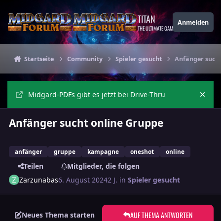
Zu Inhalt springen
TITAN
Anmelden
THE ULTIMATE GAMING THEME
Startseite
Community
Spieler gesucht
Anfänger sucht
Midgard-PDFs gibt es jetzt bei Drive-Thru
Ankü
Anfänger sucht online Gruppe
anfänger
gruppe
kampagne
oneshot
online
Teilen
Mitglieder, die folgen
Zarzunabas
6. August 2024
2 J.
in
Spieler gesucht
AUF THEMA ANTWORTEN
Neues Thema starten