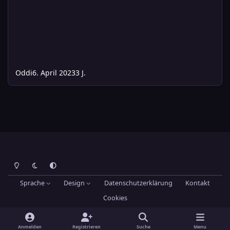
Oddi
6. April 2023
3 J.
Heller Modus
Dunkler Modus
Systemeinstellung
Sprache
Design
Datenschutzerklärung
Kontakt
Cookies
Theme
by
IPSFocus
Hans-Joachim Maier
Powered by
Invision Community
Anmelden
Registrieren
Suche
Menu