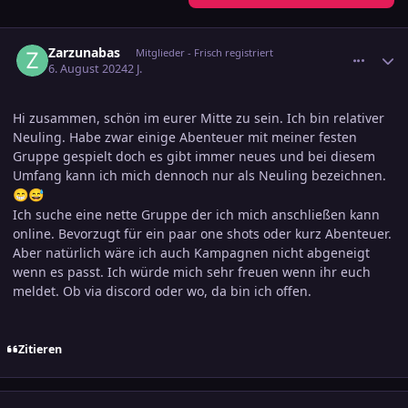
comment_3712406
Ersteller-Statistik
Zarzunabas
Mitglieder - Frisch registriert
6. August 2024
2 J.
Hi zusammen, schön im eurer Mitte zu sein. Ich bin relativer
Neuling. Habe zwar einige Abenteuer mit meiner festen
Gruppe gespielt doch es gibt immer neues und bei diesem
Umfang kann ich mich dennoch nur als Neuling bezeichnen.
😁
😅
Ich suche eine nette Gruppe der ich mich anschließen kann
online. Bevorzugt für ein paar one shots oder kurz Abenteuer.
Aber natürlich wäre ich auch Kampagnen nicht abgeneigt
wenn es passt. Ich würde mich sehr freuen wenn ihr euch
meldet. Ob via discord oder wo, da bin ich offen.
Zitieren
comment_3712409
Ersteller-Statistik