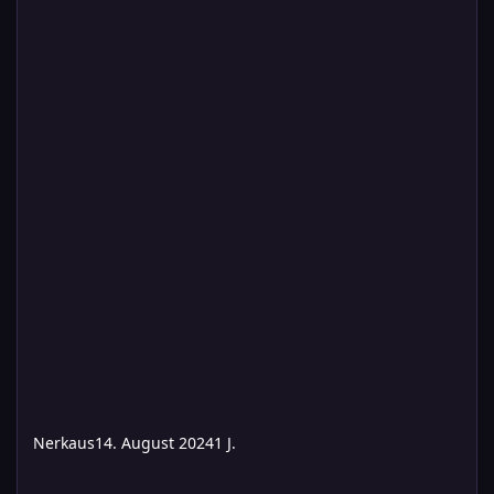
Nerkaus
14. August 2024
1 J.
Samstag ganztags potentiell Sonntag morgen Das Höllentor (Das