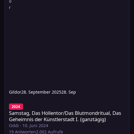
Gildor
28. September 2025
28. Sep
Samstag, Das Höllentor/Das Blutmondritual, Das Geheimnis der K
2024
Samstag, Das Höllentor/Das Blutmondritual, Das
Geheimnis der Künstlerstadt I. (ganztägig)
Oddi
·
10. Juni 2024
19
Antworten
2.002
Aufrufe