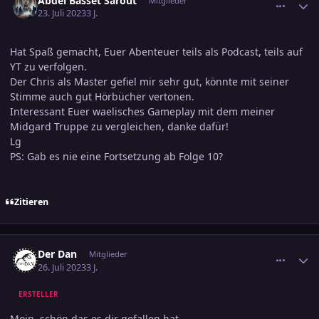
Abdel Basset Sarout
Mitglieder
23. Juli 2023
3 J.
Hat Spaß gemacht, Euer Abenteuer teils als Podcast, teils auf
YT zu verfolgen.
Der Chris als Master gefiel mir sehr gut, könnte mit seiner
Stimme auch gut Hörbücher vertonen.
Interessant Euer waelisches Gameplay mit dem meiner
Midgard Truppe zu vergleichen, danke dafür!
Lg
PS: Gab es nie eine Fortsetzung ab Folge 10?
Zitieren
comment_3598640
Ersteller-Statistik
Der Dan
Mitglieder
26. Juli 2023
3 J.
ERSTELLER
Moin, schön das es dir gefallen hat.