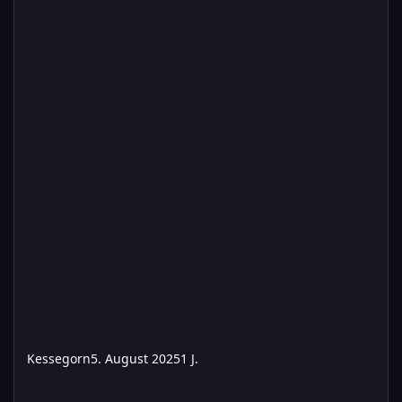
Kessegorn
5. August 2025
1 J.
Let's Play: Fluch der Bärenfrau |Folke Saga im Waeland