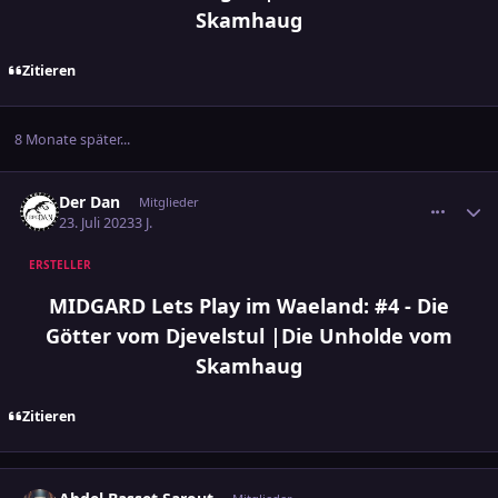
Skamhaug
Zitieren
8 Monate später...
comment_3597686
Ersteller-Statistik
Der Dan
Mitglieder
23. Juli 2023
3 J.
ERSTELLER
MIDGARD Lets Play im Waeland: #4 - Die
Götter vom Djevelstul |Die Unholde vom
Skamhaug
Zitieren
comment_3597732
Ersteller-Statistik