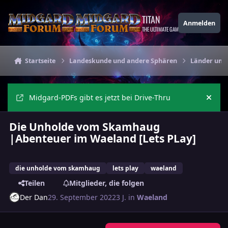
Zu Inhalt springen
TITAN
Anmelden
THE ULTIMATE GAMING THEME
Startseite
Landeskunde und andere Sphären
Länder und
Midgard-PDFs gibt es jetzt bei Drive-Thru
Ankü
Die Unholde vom Skamhaug
|Abenteuer im Waeland [Lets PLay]
die unholde vom skamhaug
lets play
waeland
Teilen
Mitglieder, die folgen
Der Dan
29. September 2022
3 J.
in
Waeland