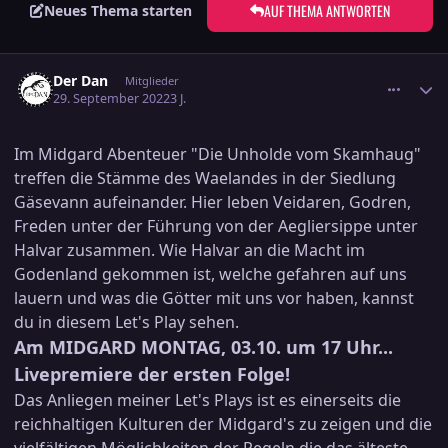
AUF THEMA ANTWORTEN
Neues Thema starten
comment_3506871
Ersteller-Statistik
Der Dan
Mitglieder
29. September 2022
3 J.
Im Midgard Abenteuer "Die Unholde vom Skamhaug"
treffen die Stämme des Waelandes in der Siedlung
Gäsevann aufeinander. Hier leben Veidaren, Godren,
Freden unter der Führung von der Aegliersippe unter
Halvar zusammen. Wie Halvar an die Macht im
Godenland gekommen ist, welche gefahren auf uns
lauern und was die Götter mit uns vor haben, kannst
du in diesem Let's Play sehen.
Am MIDGARD MONTAG, 03.10. um 17 Uhr...
Livepremiere der ersten Folge!
Das Anliegen meiner Let's Plays ist es einerseits die
reichhaltigen Kulturen der Midgard's zu zeigen und die