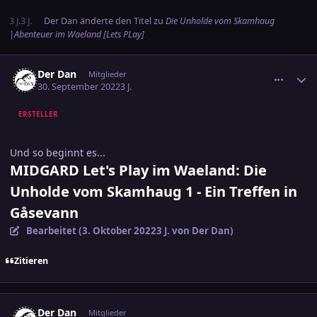
3 J.
3 J.
Der Dan
änderte den Titel zu
Die Unholde vom Skamhaug
|Abenteuer im Waeland [Lets PLay]
comment_3507128
Ersteller-Statistik
Der Dan
Mitglieder
30. September 2022
3 J.
ERSTELLER
Und so beginnt es...
MIDGARD Let's Play im Waeland: Die
Unholde vom Skamhaug 1 - Ein Treffen in
Gåsevann
Bearbeitet (
3. Oktober 2022
3 J.
von Der Dan)
Zitieren
comment_3507316
Ersteller-Statistik
Der Dan
Mitglieder