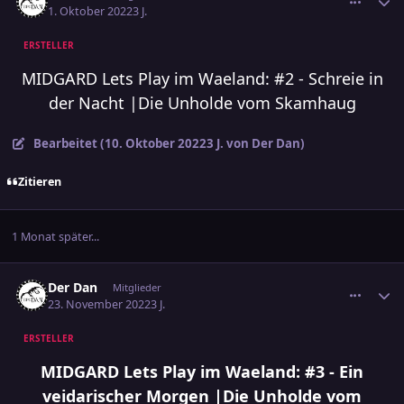
1. Oktober 2022
3 J.
ERSTELLER
MIDGARD Lets Play im Waeland: #2 - Schreie in
der Nacht |Die Unholde vom Skamhaug
Bearbeitet (
10. Oktober 2022
3 J.
von Der Dan)
Zitieren
1 Monat später...
comment_3521869
Ersteller-Statistik
Der Dan
Mitglieder
23. November 2022
3 J.
ERSTELLER
MIDGARD Lets Play im Waeland: #3 - Ein
veidarischer Morgen |Die Unholde vom