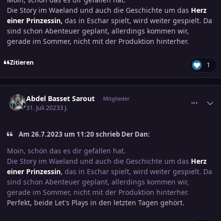
Die Story im Waeland und auch die Geschichte um das
Herz
einer Prinzessin
,
das in Eschar spielt, wird weiter gespielt. Da
sind schon Abenteuer geplant, allerdings kommen wir,
gerade im Sommer, nicht mit der Produktion hinterher.
Zitieren
1
comment_3600345
Ersteller-Statistik
Abdel Basset Sarout
Mitglieder
31. Juli 2023
3 J.
Am 26.7.2023 um 11:20 schrieb Der Dan:
Moin, schön das es dir gefallen hat.
Die Story im Waeland und auch die Geschichte um das
Herz
einer Prinzessin
,
das in Eschar spielt, wird weiter gespielt. Da
sind schon Abenteuer geplant, allerdings kommen wir,
gerade im Sommer, nicht mit der Produktion hinterher.
Perfekt, beide Let's Plays in den letzten Tagen gehört.