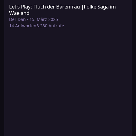
Let's Play: Fluch der Bärenfrau |Folke Saga im
Waeland
Der Dan
·
15. März 2025
14
Antworten
3.280
Aufrufe