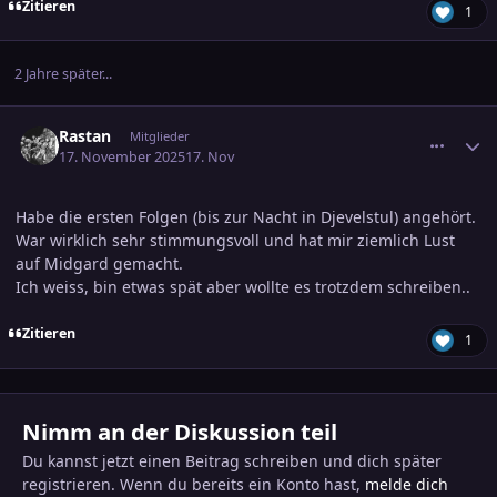
Zitieren
1
2 Jahre später...
comment_3837273
Ersteller-Statistik
Rastan
Mitglieder
17. November 2025
17. Nov
Habe die ersten Folgen (bis zur Nacht in Djevelstul) angehört.
War wirklich sehr stimmungsvoll und hat mir ziemlich Lust
auf Midgard gemacht.
Ich weiss, bin etwas spät aber wollte es trotzdem schreiben..
Zitieren
1
Nimm an der Diskussion teil
Du kannst jetzt einen Beitrag schreiben und dich später
registrieren. Wenn du bereits ein Konto hast,
melde dich