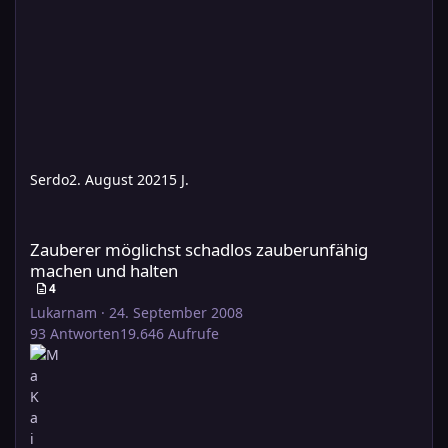
Serdo
2. August 2021
5 J.
Zauberer möglichst schadlos zauberunfähig machen und halte
Zauberer möglichst schadlos zauberunfähig
machen und halten
4
Lukarnam
·
24. September 2008
93
Antworten
19.646
Aufrufe