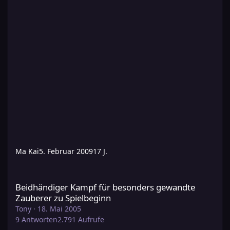
Ma Kai
5. Februar 2009
17 J.
Beidhändiger Kampf für besonders gewandte Zauberer zu Spie
Beidhändiger Kampf für besonders gewandte
Zauberer zu Spielbeginn
Tony
·
18. Mai 2005
9
Antworten
2.791
Aufrufe