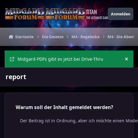
Zu Inhalt springen
TITAN
Anmelden
THE ULTIMATE GAMING THEME
Startseite
Die Gesetze
M4 - Regelecke
M4 - Die Abent
Midgard-PDFs gibt es jetzt bei Drive-Thru
Ankü
report
Warum soll der Inhalt gemeldet werden?