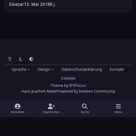
Eleazar
13. Mai 2018
8 J.
Heller Modus
Dunkler Modus
Systemeinstellung
Sprache
Design
Datenschutzerklärung
Kontakt
Cookies
Theme
by
IPSFocus
Hans-Joachim Maier
Powered by
Invision Community
Anmelden
Registrieren
Suche
Menu