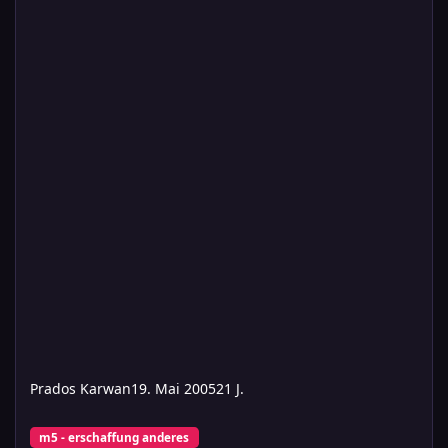
Prados Karwan
19. Mai 2005
21 J.
Zauberer ohne Kategorien
m5 - erschaffung anderes