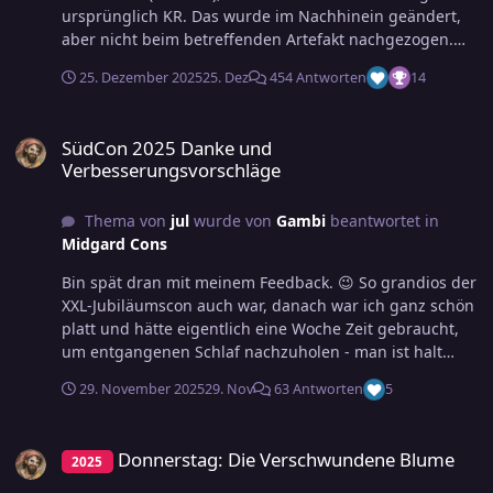
ursprünglich KR. Das wurde im Nachhinein geändert,
aber nicht beim betreffenden Artefakt nachgezogen.
Wird korrigiert. ;-) Danke für's Feedback und viele
25. Dezember 2025
25. Dez
454 Antworten
14
Grüße! Gambi
SüdCon 2025 Danke und Verbesserungsvorschläge
SüdCon 2025 Danke und
Verbesserungsvorschläge
Thema von
jul
wurde von
Gambi
beantwortet in
Midgard Cons
Bin spät dran mit meinem Feedback. 😉 So grandios der
XXL-Jubiläumscon auch war, danach war ich ganz schön
platt und hätte eigentlich eine Woche Zeit gebraucht,
um entgangenen Schlaf nachzuholen - man ist halt
keine 50 mehr. Ist aber nichts draus geworden, die
29. November 2025
29. Nov
63 Antworten
5
Arbeit (derzeit eher ein Thema für die FU-Hotline) stand
dem leider entgegen ... Den hier geäußerten positiven
Donnerstag: Die Verschwundene Blume
Rückmeldungen kann ich mich uneingeschränkt
Donnerstag: Die Verschwundene Blume
2025
anschließen👍, sowohl als Orga-Mitglied (Nachtwächter
in der Taverne🍻, Auf-/Abbauhelfer) wie auch als