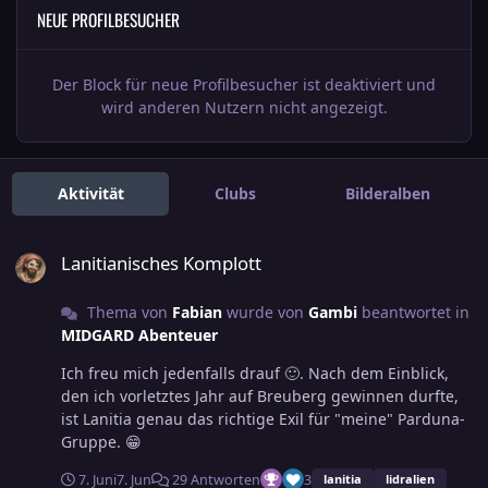
NEUE PROFILBESUCHER
Der Block für neue Profilbesucher ist deaktiviert und
wird anderen Nutzern nicht angezeigt.
Aktivität
Clubs
Bilderalben
Lanitianisches Komplott
Lanitianisches Komplott
Thema von
Fabian
wurde von
Gambi
beantwortet in
MIDGARD Abenteuer
Ich freu mich jedenfalls drauf 🙂. Nach dem Einblick,
den ich vorletztes Jahr auf Breuberg gewinnen durfte,
ist Lanitia genau das richtige Exil für "meine" Parduna-
Gruppe. 😁
7. Juni
7. Jun
29 Antworten
3
lanitia
lidralien