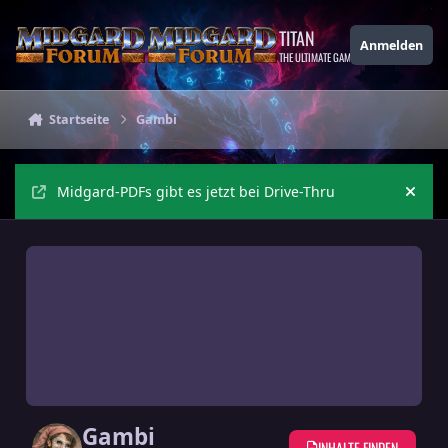
Zu Inhalt springen
TITAN
Anmelden
THE ULTIMATE GAMING THEME
Startseite
Gambi
Midgard-PDFs gibt es jetzt bei Drive-Thru
Ankü
Gambi
INHALTE FINDEN