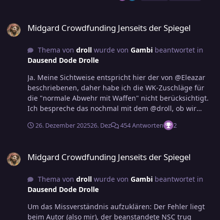
Midgard Crowdfunding Jenseits der Spiegel
Midgard Crowdfunding Jenseits der Spiegel
Thema von
droll
wurde von
Gambi
beantwortet in
Dausend Dode Drolle
Ja. Meine Sichtweise entspricht hier der von @Eleazar
beschriebenen, daher habe ich die WK-Zuschläge für
die "normale Abwehr mit Waffen" nicht berücksichtigt.
Ich bespreche das nochmal mit dem @droll, ob wir
dabei bleiben oder das ändern. Die NSC wurden mit
26. Dezember 2025
26. Dez
454 Antworten
2
MOAM erstellt, die angegebenen Boni (ohne
Berücksichtigung von Artefakten) sind also nicht von
Midgard Crowdfunding Jenseits der Spiegel
mir "handberechnet". Kann natürlich sein, dass sich
Midgard Crowdfunding Jenseits der Spiegel
dann beim Übertrag und bei der Berücksichtigung der
magischen Artefakte Fehler eingeschlichen haben,
Thema von
droll
wurde von
Gambi
beantwortet in
diese gilt es jetzt zu korrigieren. Ich hoffe, dass es nicht
Dausend Dode Drolle
zu viele sind, wäre mir peinlich. ;-)
Um das Missverständnis aufzuklären: Der Fehler liegt
beim Autor (also mir), der beanstandete NSC trug