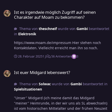
gefunden hat. Herzlich willkommen und gerne mehr
noch weiter Karriere macht. 😉
Ist es irgendwie möglich Zugriff auf seinen Charakter auf Moam
davon! 👍 Dank @Chillur wissen meine Mitspieler:innen
Ist es irgendwie möglich Zugriff auf seinen
und ich seit letzten Samstagabend, dass es sich bei den
Charakter auf Moam zu bekommen?
Elfen tief im fernen SüdenSüden Midgards um ganz
besonders entspannte Vertreter ihrer Art handelt. Und
Thema von
theschneif
wurde von
Gambi
beantwortet
der Ausspruch Wer chillt lebt, wer Stress macht fällt
in
Elektronik
taugt durchaus auch als Lebensweisheit. In diesem
Sinne - bis zum nächsten Südcon!
https://www.moam.de/impressum Hier stehen noch
Kontaktdaten. Vielleicht erreicht man ihn so noch.
28. Februar 2025
1 J.
56 Antworten
3
Ist euer Midgard lebenswert?
Ist euer Midgard lebenswert?
Thema von
Solwac
wurde von
Gambi
beantwortet in
Spielsituationen
"Unser" Midgard (ich meine damit das Midgard
"meiner" Heimrunde, in der wir uns als SL abwechseln)
ist vom historischen Mittelalter und der frühen Neuzeit