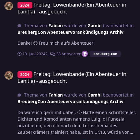
erfolgreicher Turnierritter (mit Zugang zu Heilmagie,
(Reihenfolge alphabetisch) für die angenehme
Freitag: Löwenbande (Ein Abenteuer in
2024
Abenteuers in dieser Form nicht möglich gewesen. Für
falls er sich doch mal das Genick bricht), oder als Barde,
Zusammenarbeit, gerne wieder in dieser Besetzung!
Lanitia) - ausgebucht
mich waren die paar Minuten Vorbereitung, die ich im
der Zauberlieder spielen kann - das hätte sicher seinen
Und vielleicht sind im nächsten Jahr dann ja auch
Vorfeld des Cons als Spieler in dieses Abenteuer
Reiz. Aber wenn ich so drüber nachdenke - ich bleibe
wieder der @droll und der @Dunkler Lord mit dabei.
investiert habe, auf jeden Fall eine sinnvolle Investition.
Thema von
Fabian
wurde von
Gambi
beantwortet in
mal lieber hier. Am Samstag ist wieder Midgard aus
Wir sehen uns im nächsten Jahr! Euer Gumby
An Feedback für die Orga fällt mir ansonsten im
BreubergCon Abenteuervorankündigungs Archiv
"sicherer Entfernung".
Moment nichts ein, was nicht bereits gesagt worden
Danke! 🙂 Freu mich aufs Abenteuer!
wäre. Nur soviel: Weiter so und bis zum nächsten Mal!
Euer Gumby
19. Juni 2024
2 J.
38 Antworten
1
breuberg-con
Freitag: Löwenbande (Ein Abenteuer in Lanitia) - ausgebucht
Freitag: Löwenbande (Ein Abenteuer in
2024
Lanitia) - ausgebucht
Thema von
Fabian
wurde von
Gambi
beantwortet in
BreubergCon Abenteuervorankündigungs Archiv
Da wäre ich gern mit dabei. 🙂 Hätte einen Schriftsteller,
Dichter und Komödianten namens Luigi di Funezia
anzubieten, den ich nach dem Lernschema des
Zauberkrämers trainiert habe. Ist in Gr.13, würde von
daher also passen. Eigentlich kommt er aus Parduna, ist