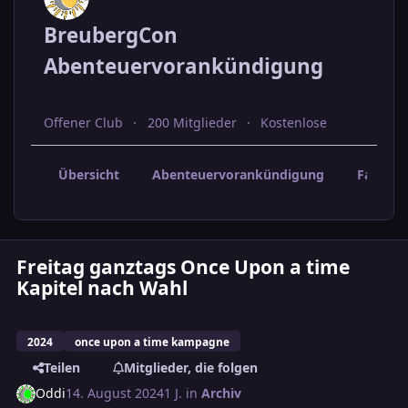
BreubergCon
Abenteuervorankündigung
Offener Club
200 Mitglieder
Kostenlose
Übersicht
Abenteuervorankündigung
Fahrer 
Freitag ganztags Once Upon a time
Kapitel nach Wahl
2024
once upon a time kampagne
Teilen
Mitglieder, die folgen
Oddi
14. August 2024
1 J.
in
Archiv