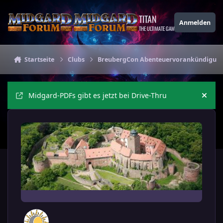
Zu Inhalt springen
TITAN
Anmelden
THE ULTIMATE GAMING THEME
Startseite
Clubs
BreubergCon Abenteuervorankündigun
Midgard-PDFs gibt es jetzt bei Drive-Thru
Ankü