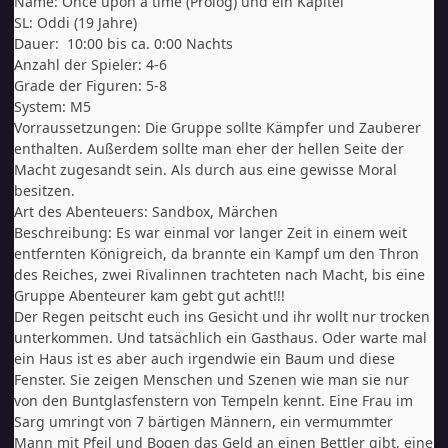
Name:
Once upon a time (Prolog) und ein Kapitel
SL: Oddi (19 Jahre)
Dauer: 10:00 bis ca. 0:00 Nachts
Anzahl der Spieler: 4-6
Grade der Figuren: 5-8
System: M5
Vorraussetzungen: Die Gruppe sollte Kämpfer und Zauberer
enthalten. Außerdem sollte man eher der hellen Seite der
Macht zugesandt sein. Als durch aus eine gewisse Moral
besitzen.
Art des Abenteuers: Sandbox, Märchen
Beschreibung: Es war einmal vor langer Zeit in einem weit
entfernten Königreich, da brannte ein Kampf um den Thron
des Reiches, zwei Rivalinnen trachteten nach Macht, bis eine
Gruppe Abenteurer kam gebt gut acht!!!
Der Regen peitscht euch ins Gesicht und ihr wollt nur trocken
unterkommen. Und tatsächlich ein Gasthaus. Oder warte mal
ein Haus ist es aber auch irgendwie ein Baum und diese
Fenster. Sie zeigen Menschen und Szenen wie man sie nur
von den Buntglasfenstern von Tempeln kennt. Eine Frau im
Sarg umringt von 7 bärtigen Männern, ein vermummter
Mann mit Pfeil und Bogen das Geld an einen Bettler gibt, eine