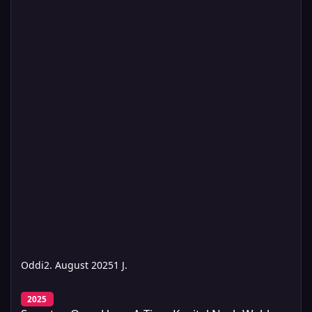
Oddi
2. August 2025
1 J.
Samstag Once Upon A Time Kapitel Nach Wahl
2025