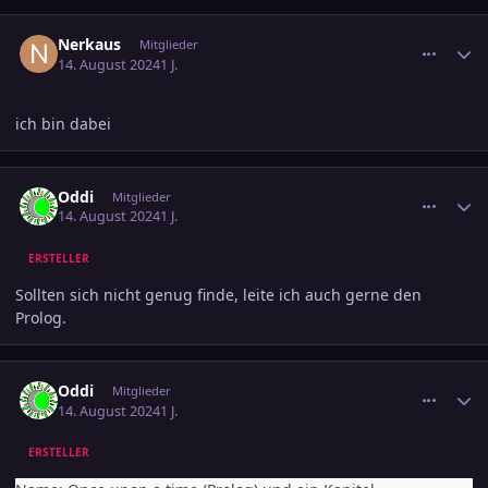
comment_3714803
Ersteller-Statistik
Nerkaus
Mitglieder
14. August 2024
1 J.
ich bin dabei
comment_3714843
Ersteller-Statistik
Oddi
Mitglieder
14. August 2024
1 J.
ERSTELLER
Sollten sich nicht genug finde, leite ich auch gerne den
Prolog.
comment_3714844
Ersteller-Statistik
Oddi
Mitglieder
14. August 2024
1 J.
ERSTELLER