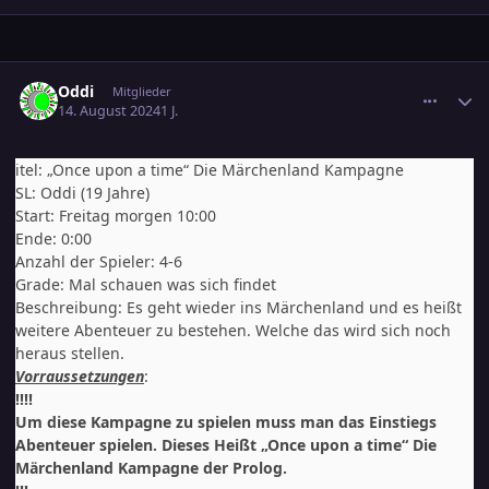
comment_3714752
Ersteller-Statistik
Oddi
Mitglieder
14. August 2024
1 J.
itel: „Once upon a time“ Die Märchenland Kampagne
SL: Oddi (19 Jahre)
Start: Freitag morgen 10:00
Ende: 0:00
Anzahl der Spieler: 4-6
Grade: Mal schauen was sich findet
Beschreibung: Es geht wieder ins Märchenland und es heißt
weitere Abenteuer zu bestehen. Welche das wird sich noch
heraus stellen.
Vorraussetzungen
:
!!!!
Um diese Kampagne zu spielen muss man das Einstiegs
Abenteuer spielen. Dieses Heißt „Once upon a time“ Die
Märchenland Kampagne der Prolog.