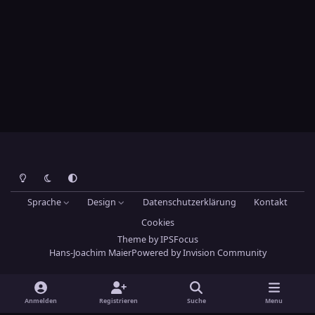
Heller Modus
Dunkler Modus
Systemeinstellung
Sprache
Design
Datenschutzerklärung
Kontakt
Cookies
Theme
by
IPSFocus
Hans-Joachim Maier
Powered by
Invision Community
Anmelden
Registrieren
Suche
Menu