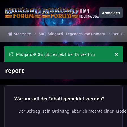
Zu Inhalt springen
TITAN
Anmelden
THE ULTIMATE GAMING THEME
Startseite
M6 | Midgard - Legenden von Damatu
Der Übe
Midgard-PDFs gibt es jetzt bei Drive-Thru
Ankü
report
Warum soll der Inhalt gemeldet werden?