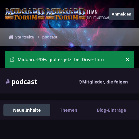
Zu Inhalt springen
TITAN
Anmelden
THE ULTIMATE GAMING THEME
Startseite
podcast
Midgard-PDFs gibt es jetzt bei Drive-Thru
Ankü
#
podcast
Mitglieder, die folgen
Neue Inhalte
Themen
Blog-Einträge