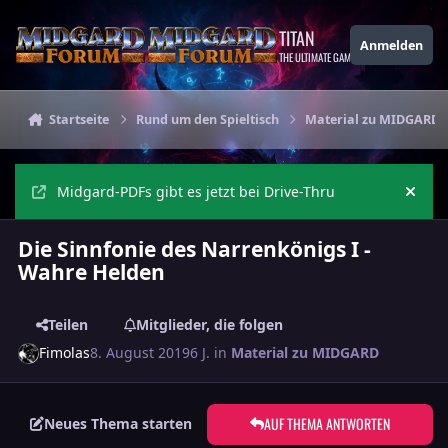
Zu Inhalt springen
TITAN
Anmelden
THE ULTIMATE GAMING THEME
Startseite
Rund um den Spieltisch
Material zu MIDGARD
Midgard-PDFs gibt es jetzt bei Drive-Thru
Ankü
Die Sinnfonie des Narrenkönigs I -
Wahre Helden
Teilen
Mitglieder, die folgen
Fimolas
8. August 2019
6 J.
in
Material zu MIDGARD
AUF THEMA ANTWORTEN
Neues Thema starten