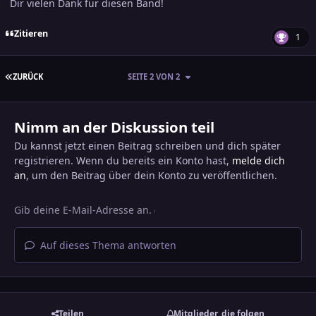
Dir vielen Dank für diesen Band!
Zitieren
1
ERSTE SEITE
ZURÜCK
SEITE 2 VON 2
Nimm an der Diskussion teil
Du kannst jetzt einen Beitrag schreiben und dich später
registrieren. Wenn du bereits ein Konto hast,
melde dich
an
, um den Beitrag über dein Konto zu veröffentlichen.
Auf dieses Thema antworten
Teilen
Mitglieder, die folgen