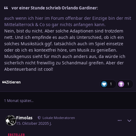
vor einer Stunde schrieb Orlando Gardiner:
auch wenn ich hier im Forum offenbar der Einzige bin der mit
Mittelalterrock & Co so gar nichts anfangen kann.
Nein, bist du nicht. Aber solche Adaptionen sind trotzdem
nett. Und ich empfinde es auch als Unterschied, ob ich ein
solches Musikstück ggf. tatsächlich auch im Spiel einsetze
oder ob ich es kontextfrei höre, um Musik zu genießen.
Musikgenuss sieht für mich auch anders aus, da würde ich
sicherlich nicht freiwillig zu Schandmaul greifen. Aber der
Abenteuerband ist cool!
Zitieren
1
1
1 Monat später...
comment_3178168
Ersteller-Statistik
Fimolas
Lokale Moderatoren
15. Oktober 2020
5 J.
ERSTELLER