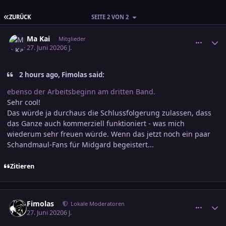
ERSTE SEITE
ZURÜCK
SEITE 2 VON 2
comment_3127370
Ersteller-Statistik
Ma Kai
Mitglieder
27. Juni 2020
6 J.
2 hours ago, Fimolas said:
ebenso der Arbeitsbeginn am dritten Band.
Sehr cool!
Das würde ja durchaus die Schlussfolgerung zulassen, dass
das Ganze auch kommerziell funktioniert - was mich
wiederum sehr freuen würde. Wenn das jetzt noch ein paar
Schandmaul-Fans für Midgard begeistert...
Zitieren
comment_3127381
Ersteller-Statistik
Fimolas
Lokale Moderatoren
27. Juni 2020
6 J.