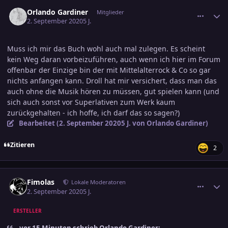
comment_3158741
Ersteller-Statistik
Orlando Gardiner
Mitglieder
2. September 2020
5 J.
Muss ich mir das Buch wohl auch mal zulegen. Es scheint
kein Weg daran vorbeizuführen, auch wenn ich hier im Forum
offenbar der Einzige bin der mit Mittelalterrock & Co so gar
nichts anfangen kann. Droll hat mir versichert, dass man das
auch ohne die Musik hören zu müssen, gut spielen kann (und
sich auch sonst vor Superlativen zum Werk kaum
zurückgehalten - ich hoffe, ich darf das so sagen?)
Bearbeitet (
2. September 2020
5 J.
von Orlando Gardiner)
Zitieren
2
comment_3158755
Ersteller-Statistik
Fimolas
Lokale Moderatoren
2. September 2020
5 J.
ERSTELLER
vor 15 Minuten schrieb Orlando Gardiner: