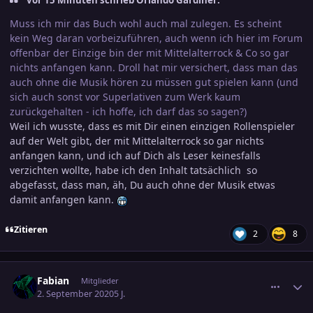
Muss ich mir das Buch wohl auch mal zulegen. Es scheint
kein Weg daran vorbeizuführen, auch wenn ich hier im Forum
offenbar der Einzige bin der mit Mittelalterrock & Co so gar
nichts anfangen kann. Droll hat mir versichert, dass man das
auch ohne die Musik hören zu müssen gut spielen kann (und
sich auch sonst vor Superlativen zum Werk kaum
zurückgehalten - ich hoffe, ich darf das so sagen?)
Weil ich wusste, dass es mit Dir einen einzigen Rollenspieler
auf der Welt gibt, der mit Mittelalterrock so gar nichts
anfangen kann, und ich auf Dich als Leser keinesfalls
verzichten wollte, habe ich den Inhalt tatsächlich so
abgefasst, dass man, äh, Du auch ohne der Musik etwas
damit anfangen kann.
Zitieren
2
8
comment_3158790
Ersteller-Statistik
Fabian
Mitglieder
2. September 2020
5 J.