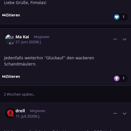
Liebe Grüße, Fimolas!
Zitieren
1
comment_3127388
Ersteller-Statistik
Ma Kai
Mitglieder
27. Juni 2020
6 J.
Jedenfalls weiterhin "Glückauf" den wackeren
Schandmäulern.
Zitieren
1
2 Wochen später...
comment_3133409
Ersteller-Statistik
droll
Mitglieder
11. Juli 2020
6 J.