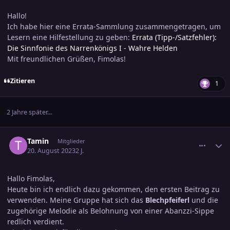
Hallo!
Ich habe hier eine Errata-Sammlung zusammengetragen, um
Lesern eine Hilfestellung zu geben:
Errata (Tipp-/Satzfehler):
Die Sinnfonie des Narrenkönigs I - Wahre Helden
Mit freundlichen Grüßen, Fimolas!
Zitieren
1
2 Jahre später...
comment_3606822
Ersteller-Statistik
Tamin
Mitglieder
20. August 2023
2 J.
Hallo Fimolas,
Heute bin ich endlich dazu gekommen, den ersten Beitrag zu
verwenden. Meine Gruppe hat sich das
Blechpfeiferl
und die
zugehörige Melodie als Belohnung von einer Abanzzi-Sippe
redlich verdient.