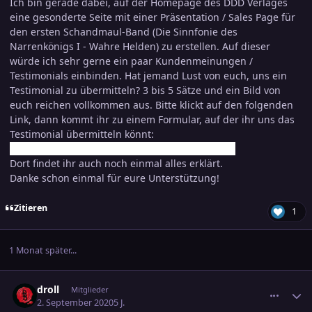
Ich bin gerade dabei, auf der Homepage des DDD Verlages
eine gesonderte Seite mit einer Präsentation / Sales Page für
den ersten Schandmaul-Band (Die Sinnfonie des
Narrenkönigs I - Wahre Helden) zu erstellen. Auf dieser
würde ich sehr gerne ein paar Kundenmeinungen /
Testimonials einbinden. Hat jemand Lust von euch, uns ein
Testimonial zu übermitteln? 3 bis 5 Sätze und ein Bild von
euch reichen vollkommen aus. Bitte klickt auf den folgenden
Link, dann kommt ihr zu einem Formular, auf der ihr uns das
Testimonial übermitteln könnt:
https://klickehier.com/testimonial-schandmaul-1
Dort findet ihr auch noch einmal alles erklärt.
Danke schon einmal für eure Unterstützung!
Zitieren
1
1 Monat später...
comment_3158643
Ersteller-Statistik
droll
Mitglieder
2. September 2020
5 J.