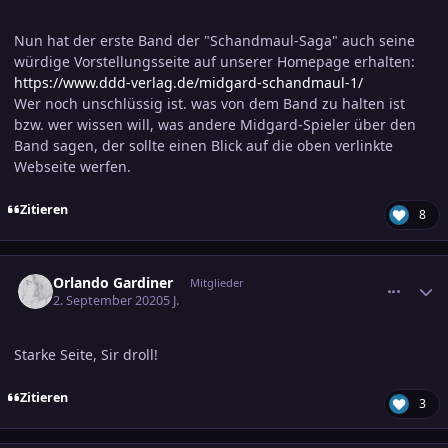
Nun hat der erste Band der "Schandmaul-Saga" auch seine
würdige Vorstellungsseite auf unserer Homepage erhalten:
https://www.ddd-verlag.de/midgard-schandmaul-1/
Wer noch unschlüssig ist. was von dem Band zu halten ist
bzw. wer wissen will, was andere Midgard-Spieler über den
Band sagen, der sollte einen Blick auf die oben verlinkte
Webseite werfen.
Zitieren
8
comment_3158711
Ersteller-Statistik
Orlando Gardiner
Mitglieder
2. September 2020
5 J.
Starke Seite, Sir droll!
Zitieren
3