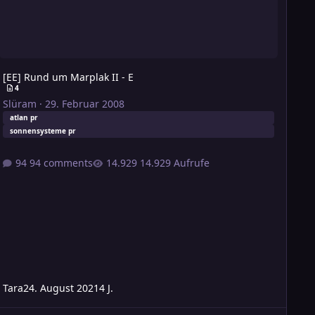
[EE] Rund um Marplak II - E
4
Slüram
·
29. Februar 2008
atlan pr
sonnensysteme pr
94 comments
14.929 Aufrufe
Tara
24. August 2021
4 J.
tlan] Implantate für Agenten