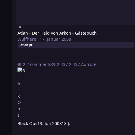
Atlan - Der Held von Arkon - Gästebuch
Wulfhere
·
17. Januar 2008
atlan pr
2 comments
2.437 Aufrufe
Black Ops
13. Juli 2008
18 J.
[Atlan] Firing-System (Lepso)