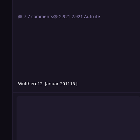
7 comments
2.921 Aufrufe
Wulfhere
12. Januar 2011
15 J.
Atlan - Der Held von Arkon - Gästebuch