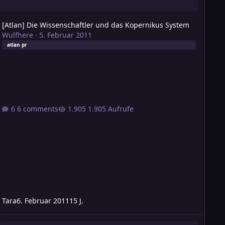
[Atlan] Die Wissenschaftler und das Kopernikus System
Wulfhere
·
5. Februar 2011
atlan pr
6 comments
1.905 Aufrufe
Tara
6. Februar 2011
15 J.
intergrund/Vorzug: Angehöriger eines Kator-Khasurn (Niederer Ad