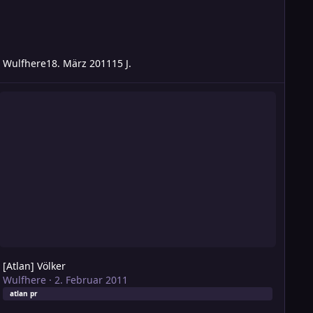
Wulfhere
18. März 2011
15 J.
tlan] Völker
[Atlan] Völker
Wulfhere
·
2. Februar 2011
atlan pr