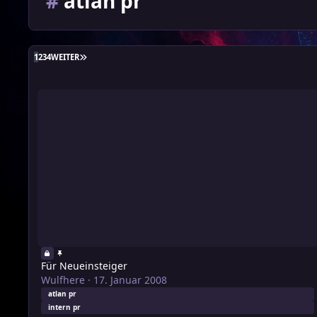
#
atlan pr
LETZTE SEITE
1
2
3
4
WEITER
Für Neueinsteiger
Für Neueinsteiger
Wulfhere
·
17. Januar 2008
atlan pr
intern pr