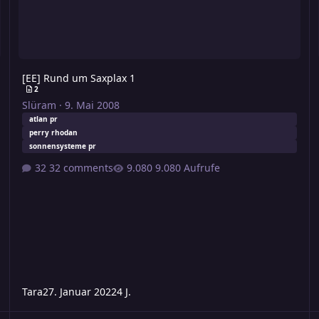
[EE] Rund um Saxplax 1
2
Slüram
·
9. Mai 2008
atlan pr
perry rhodan
sonnensysteme pr
32 comments
9.080 Aufrufe
Tara
27. Januar 2022
4 J.
[Atlan] Ausrüstung und Technologie
[A