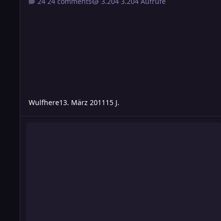
24 comments
3.204 Aufrufe
Wulfhere
13. März 2011
15 J.
[Atlan] Diskussion - Reputationssystem für USO Spezialiste