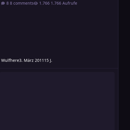
8 comments
1.766 Aufrufe
Wulfhere
3. März 2011
15 J.
Atlan] Die Wissenschaftler und das Kopernikus System