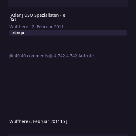
[Atlan] USO Spezialisten - e
2
Wulfhere
·
2. Februar 2011
atlan pr
40 comments
4.742 Aufrufe
Wulfhere
7. Februar 2011
15 J.
Handel im Großen Imperium
H