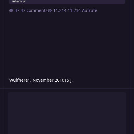
intern pr
47 comments
11.214 Aufrufe
Wulfhere
1. November 2010
15 J.
[EE] Rund um Saxplax 1
[E