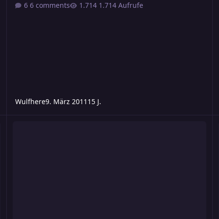
6 comments
1.714 Aufrufe
Wulfhere
9. März 2011
15 J.
n und Agenten
[Atlan] USO Spezialisten - e
[