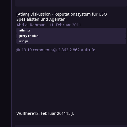
[Atlan] Diskussion - Reputationssystem für USO
Spezialisten und Agenten
Abd al Rahman
·
11. Februar 2011
atlan pr
perry rhodan
uso pr
19 comments
2.862 Aufrufe
Wulfhere
12. Februar 2011
15 J.
[Atlan] Tipa Riordan und die Piraten