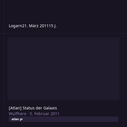
Logarn
21. März 2011
15 J.
[Atlan] Status der Galaxis
[A
[Atlan] Status der Galaxis
Wulfhere
·
5. Februar 2011
atlan pr