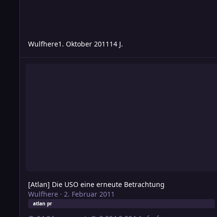
Wulfhere
1. Oktober 2011
14 J.
[Atlan] Die USO eine erneute Betrachtung
[Atlan] Die USO eine erneute Betrachtung
Wulfhere
·
2. Februar 2011
atlan pr