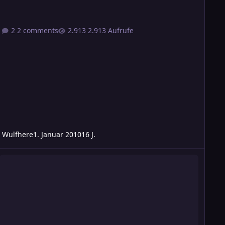
2 comments
2.913 Aufrufe
Wulfhere
1. Januar 2010
16 J.
E] Rund um Marplak II - E