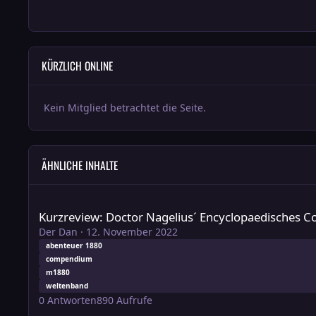
KÜRZLICH ONLINE
Kein Mitglied betrachtet die Seite.
ÄHNLICHE INHALTE
Kurzreview: Doctor Nagelius´ Encyclopaedisches Compendi
Kurzreview: Doctor Nagelius´ Encyclopaedisches
Der Dan
·
12. November 2022
abenteuer 1880
compendium
m1880
weltenband
0
Antworten
890
Aufrufe