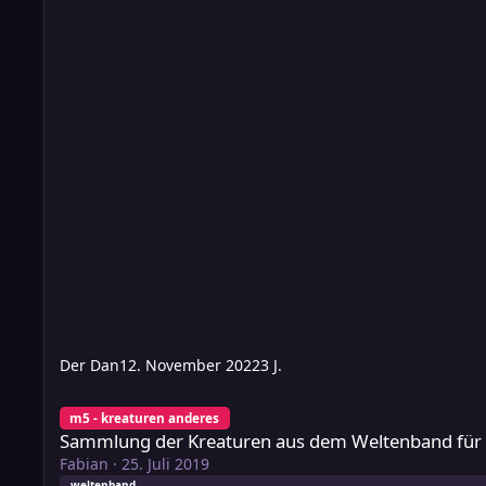
Der Dan
12. November 2022
3 J.
Sammlung der Kreaturen aus dem Weltenband für das neue
m5 - kreaturen anderes
Sammlung der Kreaturen aus dem Weltenband für 
Fabian
·
25. Juli 2019
weltenband