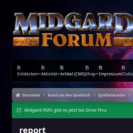
Zu Inhalt springen
Entdecken
Aktivität
Artikel (CMS)
Shop
Impressum
Clubs
Startseite
Rund um den Spieltisch
Spielleiterecke
Midgard-PDFs gibt es jetzt bei Drive-Thru
report