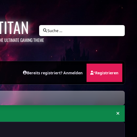
TITAN
Suche …
HE ULTIMATE GAMING THEME
Bereits registriert? Anmelden
Registrieren
Ankündi