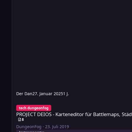
Der Dan
27. Januar 2025
1 J.
PROJECT DEIOS - Karteneditor für Battlemaps, Städte, Region
tech dungeonfog
PROJECT DEIOS - Karteneditor für Battlemaps, Städt
8
DungeonFog
·
23. Juli 2019