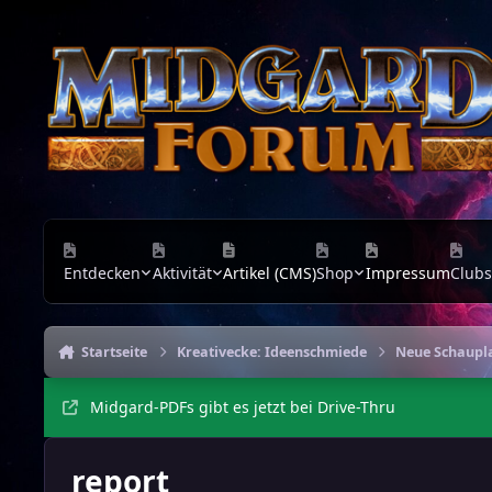
Zu Inhalt springen
Entdecken
Aktivität
Artikel (CMS)
Shop
Impressum
Clubs
Startseite
Kreativecke: Ideenschmiede
Neue Schaupl
Midgard-PDFs gibt es jetzt bei Drive-Thru
report