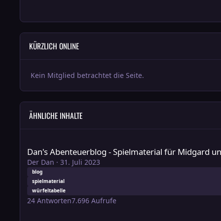
KÜRZLICH ONLINE
Kein Mitglied betrachtet die Seite.
ÄHNLICHE INHALTE
Dan's Abenteuerblog - Spielmaterial für Midgard und ABE
Dan's Abenteuerblog - Spielmaterial für Midgard
Der Dan
·
31. Juli 2023
blog
spielmaterial
würfeltabelle
24
Antworten
7.696
Aufrufe