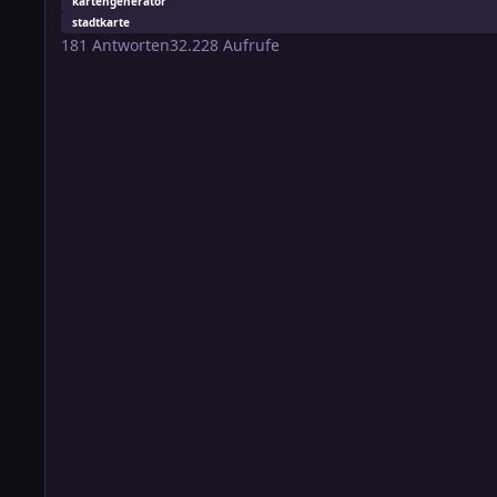
kartengenerator
stadtkarte
181
Antworten
32.228
Aufrufe