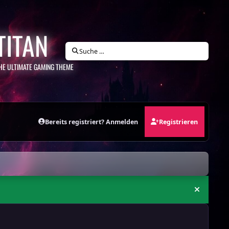
TITAN
Suche …
HE ULTIMATE GAMING THEME
Bereits registriert? Anmelden
Registrieren
Ankündi