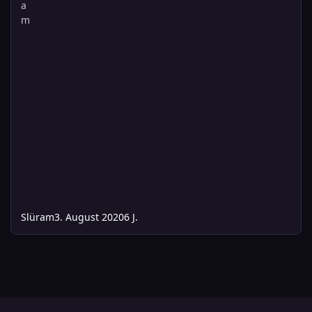
Slüram
3. August 2020
6 J.