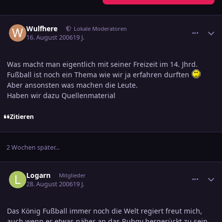
comment_799148
Ersteller-Statistik
Wulfhere
Lokale Moderatoren
16. August 2006
19 J.
Was macht man eigentlich mit seiner Freizeit im 14. Jhrd.
Fußball ist noch ein Thema wie wir ja erfahren durften
Aber ansonsten was machen die Leute.
Haben wir dazu Quellenmaterial
Zitieren
2 Wochen später...
comment_807508
Ersteller-Statistik
Logarn
Mitglieder
28. August 2006
19 J.
Das König Fußball immer noch die Welt regiert freut mich,
auch wenn er etwas näher an das Rubgy hergerückt zu sein