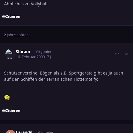
Ähnliches zu Vollyball
Zitieren
2 Jahre später...
comment_1329103
Ersteller-Statistik
Slüram
Mitglieder
16. Februar 2009
17 J.
Schützenvereine, Bögen als z.B. Sportgeräte gibt es ja auch
auf den Schiffen der Terranischen Flotte:notify:
Zitieren
comment_1329269
Ersteller-Statistik
Larandil
Mitglieder