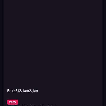
Fenix83
2. Juni
2. Jun
30.11.2025 - PR - Die Einladung
2025