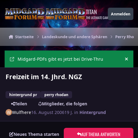
Zu Inhalt springen
TITAN
Anmelden
THE ULTIMATE GAMING THEME
Startseite
Landeskunde und andere Sphären
Perry Rhod
Midgard-PDFs gibt es jetzt bei Drive-Thru
Ankü
Freizeit im 14. Jhrd. NGZ
hintergrund pr
perry rhodan
Teilen
Mitglieder, die folgen
Wulfhere
16. August 2006
19 J.
in
Hintergrund
AUF THEMA ANTWORTEN
Neues Thema starten