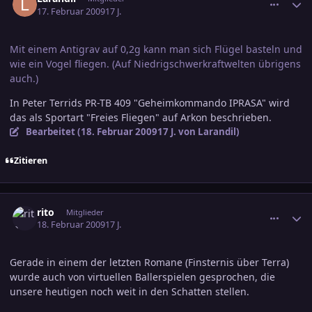
17. Februar 2009
17 J.
Mit einem Antigrav auf 0,2g kann man sich Flügel basteln und
wie ein Vogel fliegen. (Auf Niedrigschwerkraftwelten übrigens
auch.)
In Peter Terrids PR-TB 409 "Geheimkommando IPRASA" wird
das als Sportart "Freies Fliegen" auf Arkon beschrieben.
Bearbeitet (
18. Februar 2009
17 J.
von Larandil)
Zitieren
comment_1330054
Ersteller-Statistik
rito
Mitglieder
18. Februar 2009
17 J.
Gerade in einem der letzten Romane (Finsternis über Terra)
wurde auch von virtuellen Ballerspielen gesprochen, die
unsere heutigen noch weit in den Schatten stellen.