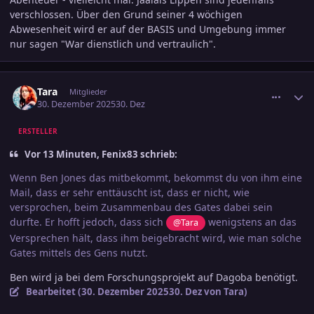
verschlossen. Über den Grund seiner 4 wöchigen
Abwesenheit wird er auf der BASIS und Umgebung immer
nur sagen "War dienstlich und vertraulich".
comment_3847260
Ersteller-Statistik
Tara
Mitglieder
30. Dezember 2025
30. Dez
ERSTELLER
Vor 13 Minuten, Fenix83 schrieb:
Wenn Ben Jones das mitbekommt, bekommst du von ihm eine
Mail, dass er sehr enttäuscht ist, dass er nicht, wie
versprochen, beim Zusammenbau des Gates dabei sein
durfte. Er hofft jedoch, dass sich
wenigstens an das
@Tara
Versprechen hält, dass ihm beigebracht wird, wie man solche
Gates mittels des Gens nutzt.
Ben wird ja bei dem Forschungsprojekt auf Dagoba benötigt.
Bearbeitet (
30. Dezember 2025
30. Dez
von Tara)