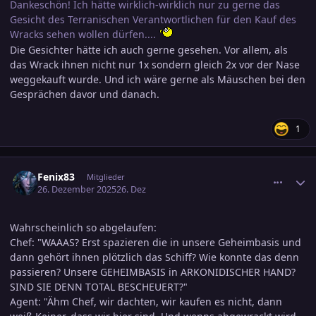
Dankeschön! Ich hätte wirklich-wirklich nur zu gerne das
Gesicht des Terranischen Verantwortlichen für den Kauf des
Wracks sehen wollen dürfen....
Die Gesichter hätte ich auch gerne gesehen. Vor allem, als
das Wrack ihnen nicht nur 1x sondern gleich 2x vor der Nase
weggekauft wurde. Und ich wäre gerne als Mäuschen bei den
Gesprächen davor und danach.
1
comment_3846533
Ersteller-Statistik
Fenix83
Mitglieder
26. Dezember 2025
26. Dez
Wahrscheinlich so abgelaufen:
Chef: "WAAAS? Erst spazieren die in unsere Geheimbasis und
dann gehört ihnen plötzlich das Schiff? Wie konnte das denn
passieren? Unsere GEHEIMBASIS in ARKONIDISCHER HAND?
SIND SIE DENN TOTAL BESCHEUERT?"
Agent: "Ähm Chef, wir dachten, wir kaufen es nicht, dann