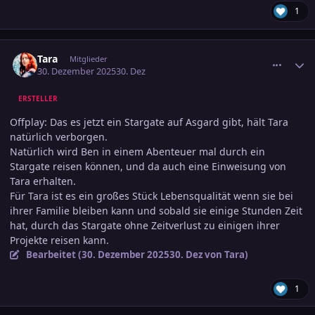
1
comment_3847262
Ersteller-Statistik
Tara
Mitglieder
30. Dezember 2025
30. Dez
ERSTELLER
Offplay: Das es jetzt ein Stargate auf Asgard gibt, hält Tara
natürlich verborgen.
Natürlich wird Ben in einem Abenteuer mal durch ein
Stargate reisen können, und da auch eine Einweisung von
Tara erhalten.
Für Tara ist es ein großes Stück Lebensqualität wenn sie bei
ihrer Familie bleiben kann und sobald sie einige Stunden Zeit
hat, durch das Stargate ohne Zeitverlust zu einigen ihrer
Projekte reisen kann.
Bearbeitet (
30. Dezember 2025
30. Dez
von Tara)
1