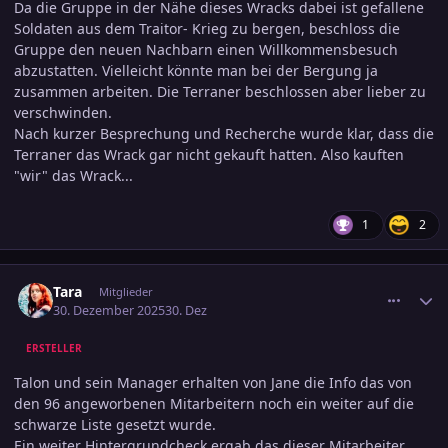
Da die Gruppe in der Nähe dieses Wracks dabei ist gefallene
Soldaten aus dem Traitor- Krieg zu bergen, beschloss die
Gruppe den neuen Nachbarn einen Willkommensbesuch
abzustatten. Vielleicht könnte man bei der Bergung ja
zusammen arbeiten. Die Terraner beschlossen aber lieber zu
verschwinden.
Nach kurzer Besprechung und Recherche wurde klar, dass die
Terraner das Wrack gar nicht gekauft hatten. Also kauften
"wir" das Wrack...
1
2
comment_3847242
Ersteller-Statistik
Tara
Mitglieder
30. Dezember 2025
30. Dez
ERSTELLER
Talon und sein Manager erhalten von Jane die Info das von
den 96 angeworbenen Mitarbeitern noch ein weiter auf die
schwarze Liste gesetzt wurde.
Ein weiter Hintergrundcheck ergab das dieser Mitarbeiter