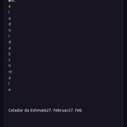
Celador da Eshmale
27. Februar
27. Feb
09.01.2026 Sechster Besuch auf Wilmington