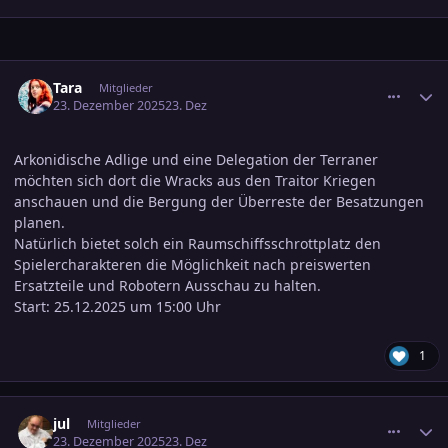
comment_3845887
Ersteller-Statistik
Tara
Mitglieder
23. Dezember 2025
23. Dez
Arkonidische Adlige und eine Delegation der Terraner
möchten sich dort die Wracks aus den Traitor Kriegen
anschauen und die Bergung der Überreste der Besatzungen
planen.
Natürlich bietet solch ein Raumschiffsschrottplatz den
Spielercharakteren die Möglichkeit nach preiswerten
Ersatzteile und Robotern Ausschau zu halten.
Start: 25.12.2025 um 15:00 Uhr
1
comment_3845894
Ersteller-Statistik
jul
Mitglieder
23. Dezember 2025
23. Dez