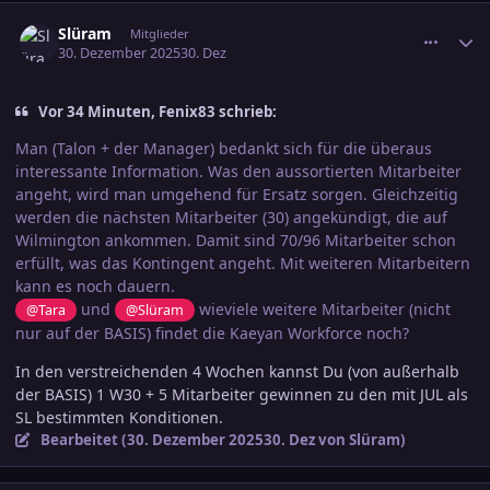
comment_3847265
Ersteller-Statistik
Slüram
Mitglieder
30. Dezember 2025
30. Dez
Vor 34 Minuten, Fenix83 schrieb:
Man (Talon + der Manager) bedankt sich für die überaus
interessante Information. Was den aussortierten Mitarbeiter
angeht, wird man umgehend für Ersatz sorgen. Gleichzeitig
werden die nächsten Mitarbeiter (30) angekündigt, die auf
Wilmington ankommen. Damit sind 70/96 Mitarbeiter schon
erfüllt, was das Kontingent angeht. Mit weiteren Mitarbeitern
kann es noch dauern.
und
wieviele weitere Mitarbeiter (nicht
@Tara
@Slüram
nur auf der BASIS) findet die Kaeyan Workforce noch?
In den verstreichenden 4 Wochen kannst Du (von außerhalb
der BASIS) 1 W30 + 5 Mitarbeiter gewinnen zu den mit JUL als
SL bestimmten Konditionen.
Bearbeitet (
30. Dezember 2025
30. Dez
von Slüram)