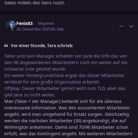
Gates mittels des Gens nutzt.
comment_3847258
Ersteller-Statistik
Fenix83
Mitglieder
30. Dezember 2025
30. Dez
Vor einer Stunde, Tara schrieb:
Talon und sein Manager erhalten von Jane die Info das von
den 96 angeworbenen Mitarbeitern noch ein weiter auf die
schwarze Liste gesetzt wurde.
Ein weiter Hintergrundcheck ergab das dieser Mitarbeiter
verdeckt für eine große Organisation arbeitet.
Offplay: Dieser Mitarbeiter gehört wohl zum TLD, aber das
gibt Jane so nicht weiter.
Man (Talon + der Manager) bedankt sich für die überaus
interessante Information. Was den aussortierten Mitarbeiter
angeht, wird man umgehend für Ersatz sorgen. Gleichzeitig
werden die nächsten Mitarbeiter (30) angekündigt, die auf
Wilmington ankommen. Damit sind 70/96 Mitarbeiter schon
erfüllt, was das Kontingent angeht. Mit weiteren Mitarbeitern