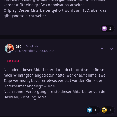
verdeckt für eine große Organisation arbeitet.
Offplay: Dieser Mitarbeiter gehört wohl zum TLD, aber das
gibt Jane so nicht weiter.
2
comment_3847243
Ersteller-Statistik
Tara
Mitglieder
30. Dezember 2025
30. Dez
ERSTELLER
Nachdem dieser Mitarbeiter dann doch nicht seine Reise
nach Wilmington angetreten hatte, war er auf einmal zwei
Tage vermisst , bevor er etwas verletzt vor der Klinik der
Unterheimat abgelegt wurde.
Nach seiner Versorgung , reiste dieser Mitarbeiter von der
Basis ab, Richtung Terra.
1
1