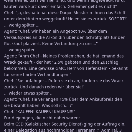
weiß Keiner, dass wir hier sind. Und wenns abgewrackt wird,
kaufen wirs kurz davor einfach. Geheimer geht es nicht!"
Chef: "Ja, deshalb hat diese Dagor-Meisterin ihnen das Schiff
unter dem Hintern weggekauft! Holen sie es zurück! SOFORT!"
... wenig später ...
Agent: "Chef, wir haben ein Angebot 10% über dem
Verkaufspreis an die Arkonidin über den Schrottplatz für den
Rückkauf platziert. Keine Verbindung zu uns..."
... wenig später ...
Agent: "Ähm Chef - kleines Problemchen, da hat Jemand das
Wrack gekauft - der hat 12,5% geboten und den Zuschlag
bekommen. Eine gewisse GMC. Herr von Tiefenstein - bekannt
für seine harten Verhandlungen."
Chef: "Sie unfähiger... Rufen sie da an, kaufen sie das Wrack
zurück! Und danach reden wir über sie!"
... wieder etwas später ...
Agent: "Chef, sie verlangen 15% über dem Ankaufpreis den
sie bezahlt haben. Was soll ich... ?"
Chef: "KAUFEN! KAUFEN! KAUFEN!!!"
Für diejenigen, die nicht dabei waren:
Beim GSD (Galaktischer Security Dienst) ging der Auftrag ein,
einer Delegation aus hochrangigen Terranern (1 Admiral, 3