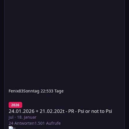
Fenix83
Sonntag 22:53
3 Tage
24.01.2026 + 21.02.202t - PR - Psi or not to Psi
2026
24.01.2026 + 21.02.202t - PR - Psi or not to Psi
jul
·
18. Januar
24
Antworten
1.501
Aufrufe