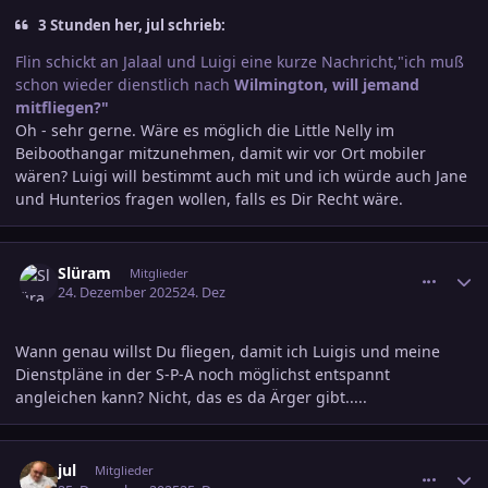
3 Stunden her, jul schrieb:
Flin schickt an Jalaal und Luigi eine kurze Nachricht,"ich muß
schon wieder dienstlich nach
Wilmington, will jemand
mitfliegen?"
Oh - sehr gerne. Wäre es möglich die Little Nelly im
Beiboothangar mitzunehmen, damit wir vor Ort mobiler
wären? Luigi will bestimmt auch mit und ich würde auch Jane
und Hunterios fragen wollen, falls es Dir Recht wäre.
comment_3846079
Ersteller-Statistik
Slüram
Mitglieder
24. Dezember 2025
24. Dez
Wann genau willst Du fliegen, damit ich Luigis und meine
Dienstpläne in der S-P-A noch möglichst entspannt
angleichen kann? Nicht, das es da Ärger gibt.....
comment_3846467
Ersteller-Statistik
jul
Mitglieder