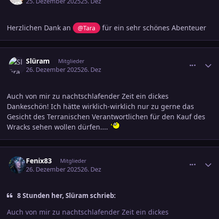
25. Dezember 2025
25. Dez
Herzlichen Dank an
für ein sehr schönes Abenteuer
@Tara
comment_3846468
Ersteller-Statistik
Slüram
Mitglieder
26. Dezember 2025
26. Dez
Auch von mir zu nachtschlafender Zeit ein dickes
Dankeschön! Ich hätte wirklich-wirklich nur zu gerne das
Gesicht des Terranischen Verantwortlichen für den Kauf des
Wracks sehen wollen dürfen....
comment_3846477
Ersteller-Statistik
Fenix83
Mitglieder
26. Dezember 2025
26. Dez
8 Stunden her, Slüram schrieb:
Auch von mir zu nachtschlafender Zeit ein dickes