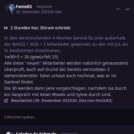
comment_3847280
Ersteller-Statistik
Fenix83
Mitglieder
30. Dezember 2025
30. Dez
2 Stunden her, Slüram schrieb:
In den verstreichenden 4 Wochen kannst Du (von außerhalb
der BASIS) 1 W30 + 5 Mitarbeiter gewinnen zu den mit JUL als
SL bestimmten Konditionen.
1w30+5 = 30 (gewürfelt 25)
Alle diese "neuen" Mitarbeiter werden natürlich genauestens
überprüft, auch auf Grund der bereits vermuteten 3
Geheimdienstler. Talon schaut auch nochmal, was er im
Darknet findet.
Die 30 werden dann Jane vorgeschlagen, nachdem sie durch
ein Gespräch mit Aslan Woods und Sylvie durch sind.
Bearbeitet (
30. Dezember 2025
30. Dez
von Fenix83)
3 Wochen später...
comment_3851022
Ersteller-Statistik
Celador da Eshmale
Mitglieder