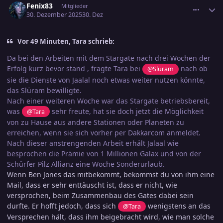
Fenix83
Mitglieder
30. Dezember 2025
30. Dez
Vor 49 Minuten, Tara schrieb:
Da bei den Arbeiten mit dem Stargate nach drei Wochen der
Erfolg kurz bevor stand , fragte Tara bei
nach ob
@Slüram
sie die Dienste von Jaalal noch etwas weiter nutzen könnte,
das Slüram bewilligte.
Nach einer weiteren Woche war das Stargate betriebsbereit,
was
sehr freute, hat sie doch jetzt die Möglichkeit
@Tara
von zu Hause aus andere Stationen oder Planeten zu
erreichen, wenn sie sich vorher per Dakkarcom anmeldet.
Nach dieser anstrengenden Arbeit erhält Jalaal wie
besprochen die Prämie von 1 Millionen Galax und von der
Schürfer Pilz Allianz eine Woche Sonderurlaub.
Wenn Ben Jones das mitbekommt, bekommst du von ihm eine
Mail, dass er sehr enttäuscht ist, dass er nicht, wie
versprochen, beim Zusammenbau des Gates dabei sein
durfte. Er hofft jedoch, dass sich
wenigstens an das
@Tara
Versprechen hält, dass ihm beigebracht wird, wie man solche