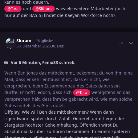
kann es noch dauern.
und
wieviele weitere Mitarbeiter (nicht
@Tara
@Slüram
nur auf der BASIS) findet die Kaeyan Workforce noch?
comment_3847259
Ersteller-Statistik
Slüram
Mitglieder
30. Dezember 2025
30. Dez
Vor 6 Minuten, Fenix83 schrieb:
Wenn Ben Jones das mitbekommt, bekommst du von ihm eine
Mail, dass er sehr enttäuscht ist, dass er nicht, wie
versprochen, beim Zusammenbau des Gates dabei sein
durfte. Er hofft jedoch, dass sich
wenigstens an das
@Tara
Versprechen hält, dass ihm beigebracht wird, wie man solche
Gates mittels des Gens nutzt.
Offplay: Wie will Ben das mitbekommen? Wenn dann
irgendwann später durch Zufall. Generell unterliegen die
Stargates höchster Geheimhaltung. Öffentlich wirst Du
absolut nix darüber zu hören bekommen. In einem späteren
Abenteuer - vielleicht mal. Jaálals Lippen sind jedenfalls