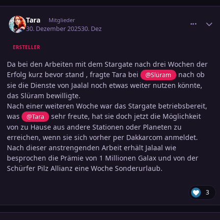
comment_3847245
Ersteller-Statistik
Tara
Mitglieder
30. Dezember 2025
30. Dez
ERSTELLER
Da bei den Arbeiten mit dem Stargate nach drei Wochen der
Erfolg kurz bevor stand , fragte Tara bei
nach ob
@Slüram
sie die Dienste von Jaalal noch etwas weiter nutzen könnte,
das Slüram bewilligte.
Nach einer weiteren Woche war das Stargate betriebsbereit,
was
sehr freute, hat sie doch jetzt die Möglichkeit
@Tara
von zu Hause aus andere Stationen oder Planeten zu
erreichen, wenn sie sich vorher per Dakkarcom anmeldet.
Nach dieser anstrengenden Arbeit erhält Jalaal wie
besprochen die Prämie von 1 Millionen Galax und von der
Schürfer Pilz Allianz eine Woche Sonderurlaub.
3
comment_3847255
Ersteller-Statistik