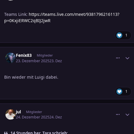
Teams Link:
https://teams.live.com/meet/9381796216113?
p=0KxjiERWC2qBIJ2jwR
1
comment_3845966
Ersteller-Statistik
Fenix83
Mitglieder
23. Dezember 2025
23. Dez
Bin wieder mit Luigi dabei.
1
comment_3846021
Ersteller-Statistik
jul
Mitglieder
24. Dezember 2025
24. Dez
14 Stunden her, Tara schrieb: