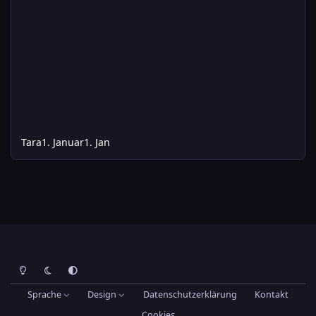
Tara
1. Januar
1. Jan
Heller Modus
Dunkler Modus
Systemeinstellung
Sprache
Design
Datenschutzerklärung
Kontakt
Cookies