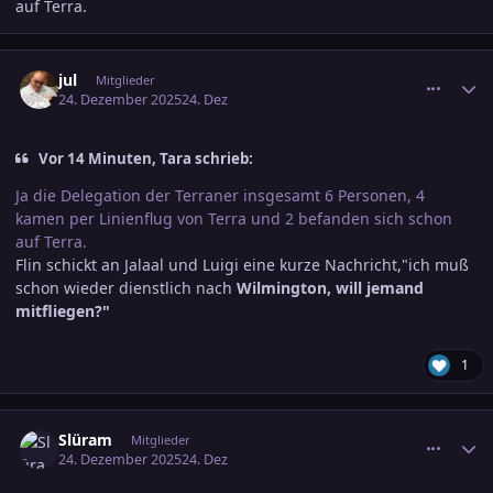
auf Terra.
comment_3846044
Ersteller-Statistik
jul
Mitglieder
24. Dezember 2025
24. Dez
Vor 14 Minuten, Tara schrieb:
Ja die Delegation der Terraner insgesamt 6 Personen, 4
kamen per Linienflug von Terra und 2 befanden sich schon
auf Terra.
Flin schickt an Jalaal und Luigi eine kurze Nachricht,"ich muß
schon wieder dienstlich nach
Wilmington, will jemand
mitfliegen?"
1
comment_3846077
Ersteller-Statistik
Slüram
Mitglieder
24. Dezember 2025
24. Dez