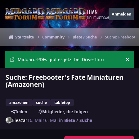
Zu Inhalt springen
TITAN
Anmelden
THE ULTIMATE GAMING THEME
Startseite
Community
Biete / Suche
Suche: Freeboote
Midgard-PDFs gibt es jetzt bei Drive-Thru
Ankü
Suche: Freebooter's Fate Miniaturen
(Amazonen)
amazonen
suche
tabletop
Teilen
Mitglieder, die folgen
Eleazar
16. Mai
16. Mai
in
Biete / Suche