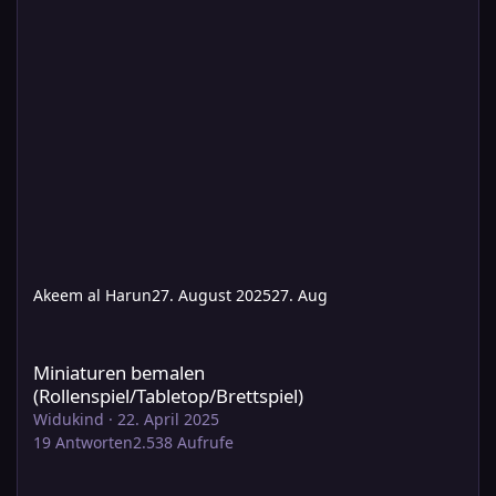
Akeem al Harun
27. August 2025
27. Aug
Miniaturen bemalen (Rollenspiel/Tabletop/Brettspiel)
Miniaturen bemalen
(Rollenspiel/Tabletop/Brettspiel)
Widukind
·
22. April 2025
19
Antworten
2.538
Aufrufe