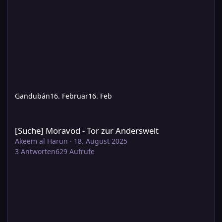
Gandubán
16. Februar
16. Feb
[Suche] Moravod - Tor zur Anderswelt
[Suche] Moravod - Tor zur Anderswelt
Akeem al Harun
·
18. August 2025
3
Antworten
629
Aufrufe