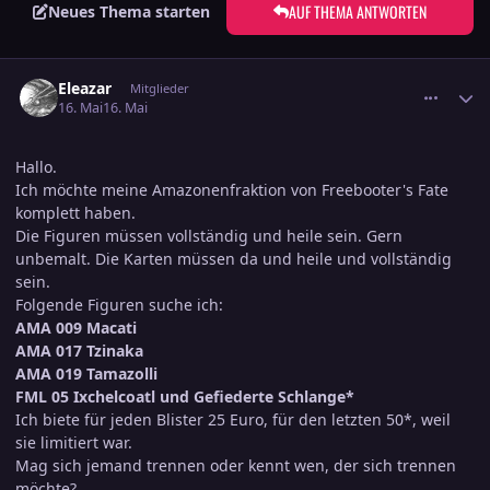
AUF THEMA ANTWORTEN
Neues Thema starten
comment_3885767
Ersteller-Statistik
Eleazar
Mitglieder
16. Mai
16. Mai
Hallo.
Ich möchte meine Amazonenfraktion von Freebooter's Fate
komplett haben.
Die Figuren müssen vollständig und heile sein. Gern
unbemalt. Die Karten müssen da und heile und vollständig
sein.
Folgende Figuren suche ich:
AMA 009 Macati
AMA 017 Tzinaka
AMA 019 Tamazolli
FML 05 Ixchelcoatl und Gefiederte Schlange*
Ich biete für jeden Blister 25 Euro, für den letzten 50*, weil
sie limitiert war.
Mag sich jemand trennen oder kennt wen, der sich trennen
möchte?