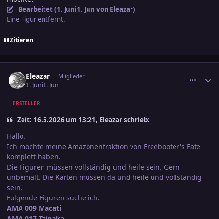
Bearbeitet (
1. Juni
1. Jun
von Eleazar)
Eine Figur entfernt.
Zitieren
comment_3890223
Ersteller-Statistik
Eleazar
Mitglieder
1. Juni
1. Jun
ERSTELLER
Zeit: 16.5.2026 um 13:21, Eleazar schrieb:
Hallo.
Ich möchte meine Amazonenfraktion von Freebooter's Fate
komplett haben.
Die Figuren müssen vollständig und heile sein. Gern
unbemalt. Die Karten müssen da und heile und vollständig
sein.
Folgende Figuren suche ich:
AMA 009 Macati
AMA 017 Tzinaka