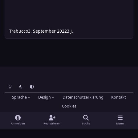
Trabucco
3. September 2022
3 J.
Heller Modus
Dunkler Modus
Systemeinstellung
Sprache
Design
Datenschutzerklärung
Kontakt
Cookies
Theme
by
IPSFocus
Hans-Joachim Maier
Powered by
Invision Community
Anmelden
Registrieren
Suche
Menu