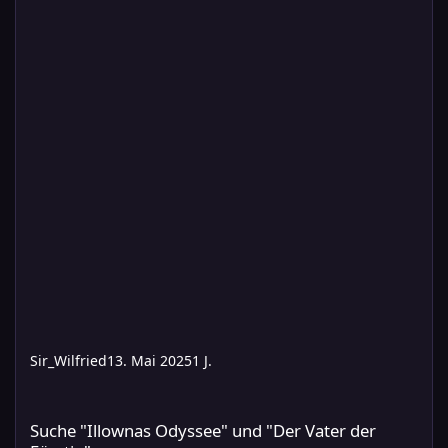
Sir_Wilfried
13. Mai 2025
1 J.
Suche "Illownas Odyssee" und "Der Vater der Fürstin"
Suche "Illownas Odyssee" und "Der Vater der