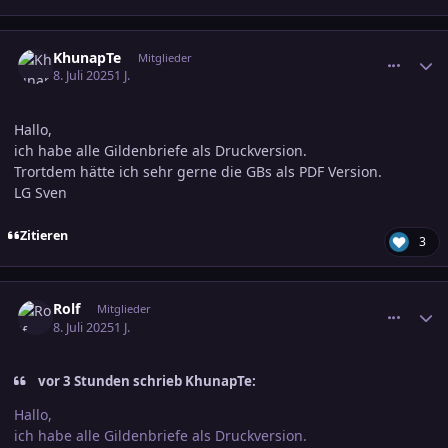
comment_3803061
Ersteller-Statistik
KhunapTe
Mitglieder
8. Juli 2025
1 J.
Hallo,
ich habe alle Gildenbriefe als Druckversion.
Trortdem hätte ich sehr gerne die GBs als PDF Version.
LG Sven
Zitieren
3
comment_3803101
Ersteller-Statistik
Rolf
Mitglieder
8. Juli 2025
1 J.
vor 3 Stunden schrieb KhunapTe:
Hallo,
ich habe alle Gildenbriefe als Druckversion.