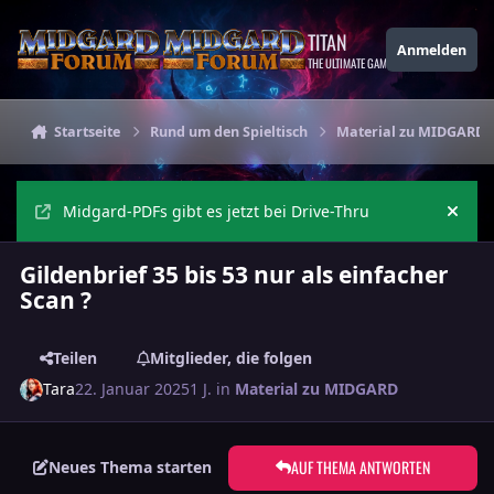
Zu Inhalt springen
TITAN
Anmelden
THE ULTIMATE GAMING THEME
Startseite
Rund um den Spieltisch
Material zu MIDGARD
Midgard-PDFs gibt es jetzt bei Drive-Thru
Ankü
Gildenbrief 35 bis 53 nur als einfacher
Scan ?
Teilen
Mitglieder, die folgen
Tara
22. Januar 2025
1 J.
in
Material zu MIDGARD
AUF THEMA ANTWORTEN
Neues Thema starten