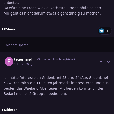
anbietet.
Da wäre eine Frage wieviel Vorbestellungen nötig seinen.
Mir geht es nicht darum etwas eigenständig zu machen.
Zitieren
1
5 Monate später...
comment_3802043
Ersteller-Statistik
Feuerhand
Mitglieder - Frisch registriert
4. Juli 2025
1 J.
ich hätte Interesse an Gildenbrief 53 und 54 (Aus Gildenbrief
53 wurde mich die 11 Seiten Jahrmarkt interessieren und aus
beiden das Waeland Abenteuer. Mit beiden könnte ich den
Bedarf meiner 2 Gruppen bedienen).
Zitieren