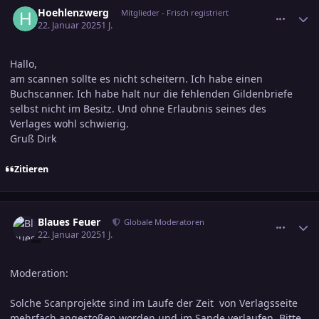
comment_3759368
Ersteller-Statistik
Hoehlenzwerg
Mitglieder - Frisch registriert
22. Januar 2025
1 J.
Hallo,
am scannen sollte es nicht scheitern. Ich habe einen
Buchscanner. Ich habe halt nur die fehlenden Gildenbriefe
selbst nicht im Besitz. Und ohne Erlaubnis seines des
Verlages wohl schwierig.
Gruß Dirk
Zitieren
comment_3759380
Ersteller-Statistik
Blaues Feuer
Globale Moderatoren
22. Januar 2025
1 J.
Moderation:
Solche Scanprojekte sind im Laufe der Zeit von Verlagsseite
mehrfach angestoßen worden und im Sande verlaufen. Bitte