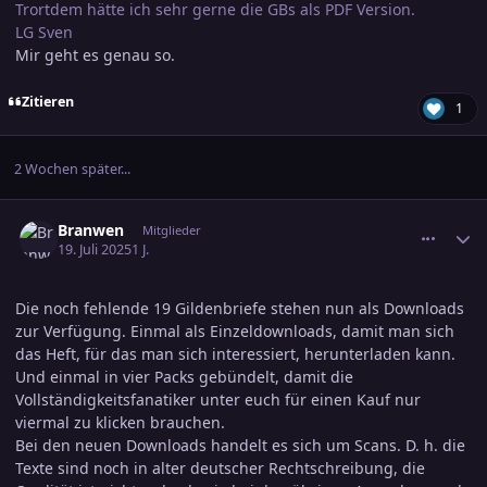
Trortdem hätte ich sehr gerne die GBs als PDF Version.
LG Sven
Mir geht es genau so.
Zitieren
1
2 Wochen später...
comment_3805908
Ersteller-Statistik
Branwen
Mitglieder
19. Juli 2025
1 J.
Die noch fehlende 19 Gildenbriefe stehen nun als Downloads
zur Verfügung. Einmal als Einzeldownloads, damit man sich
das Heft, für das man sich interessiert, herunterladen kann.
Und einmal in vier Packs gebündelt, damit die
Vollständigkeitsfanatiker unter euch für einen Kauf nur
viermal zu klicken brauchen.
Bei den neuen Downloads handelt es sich um Scans. D. h. die
Texte sind noch in alter deutscher Rechtschreibung, die