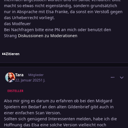
macht so etwas nicht eigenständig, sondern grundsätzlich
nur in Absprache mit Elsa Franke, da sonst ein Verstoß gegen
das Urheberrecht vorliegt.
das Modfeuer
Bei Nachfragen bitte eine PN an mich oder benutzt den
Strang
Diskussionen zu Moderationen
Zitieren
comment_3759389
Ersteller-Statistik
Tara
Mitglieder
22. Januar 2025
1 J.
ERSTELLER
Also mir ging es darum zu erfahren ob bei den Midgard
Spielern ein Bedarf an den alten Gildenbrief gibt auch in
einer einfachen Scan Version.
Sollten sich genügend Interessenten melden, habe ich die
Hoffnung das Elsa eine solche Version vielleicht noch