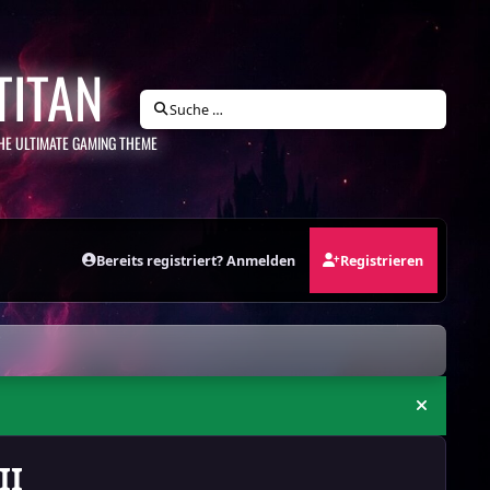
TITAN
Suche …
HE ULTIMATE GAMING THEME
Bereits registriert? Anmelden
Registrieren
Ankündi
II