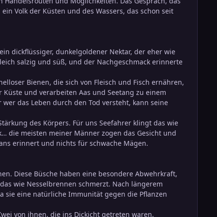
uen Handelsrouten und Möglichkeiten. Das Gespräch, das
, ein Volk der Küsten und des Wassers, das schon seit
in dickflüssiger, dunkelgoldener Nektar, der eher wie
gleich salzig und süß, und der Nachgeschmack erinnerte
elloser Bienen, die sich von Fleisch und Fisch ernähren,
er Küste und verarbeiten Aas und Seetang zu einem
r wer das Leben durch den Tod versteht, kann seine
Stärkung des Körpers. Für uns Seefahrer klingt das wie
ck… die meisten meiner Männer zogen das Gesicht und
zeans erinnert und nichts für schwache Mägen.
nnen. Diese Büsche haben eine besondere Abwehrkraft,
es, das wie Nesselbrennen schmerzt. Nach längerem
da sie eine natürliche Immunität gegen die Pflanzen
Zwei von ihnen, die ins Dickicht getreten waren,