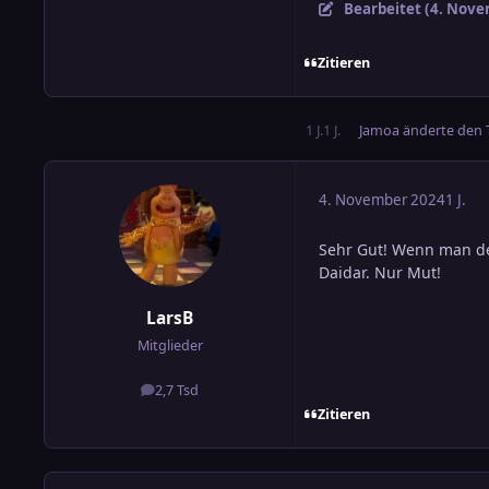
Bearbeitet (
4. Nove
Zitieren
1 J.
1 J.
Jamoa
änderte den T
4. November 2024
1 J.
Sehr Gut! Wenn man den
Daidar. Nur Mut!
LarsB
Mitglieder
2,7 Tsd
Beiträge
Zitieren