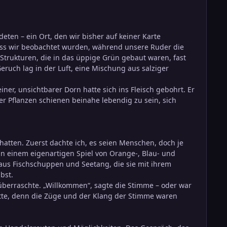
deten – ein Ort, den wir bisher auf keiner Karte
dass wir beobachtet wurden, während unsere Ruder die
trukturen, die in das üppige Grün gebaut waren, fast
eruch lag in der Luft, eine Mischung aus salziger
ner, unsichtbarer Dorn hatte sich ins Fleisch gebohrt. Er
r Pflanzen schienen beinahe lebendig zu sein, sich
hatten. Zuerst dachte ich, es seien Menschen, doch je
in einem eigenartigen Spiel von Orange-, Blau- und
aus Fischschuppen und Seetang, die sie mit ihrem
bst.
überraschte. „Willkommen“, sagte die Stimme – oder war
atte, denn die Züge und der Klang der Stimme waren