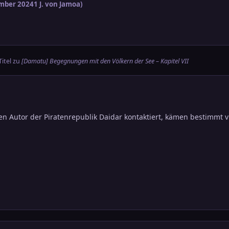
mber 2024
1 J.
von Jamoa)
itel zu
[Damatu] Begegnungen mit den Völkern der See – Kapitel VII
 Autor der Piratenrepublik Daidar kontaktiert, kämen bestimmt vi