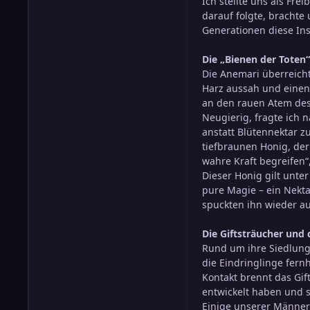
Ich stellte uns als Fr
darauf folgte, brachte
Generationen diese In
Die „Bienen der Toten
Die Anemari überreicht
Harz aussah und einen 
an den rauen Atem de
Neugierig, fragte ich 
anstatt Blütennektar z
tiefbraunen Honig, der
wahre Kraft begreifen“
Dieser Honig gilt unte
pure Magie – ein Nekt
spuckten ihn wieder au
Die Giftsträucher und 
Rund um ihre Siedlung
die Eindringlinge fern
Kontakt brennt das Gif
entwickelt haben und 
Einige unserer Männer h