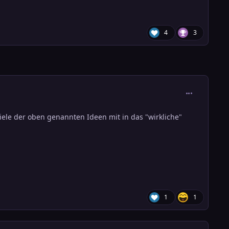
4
3
comment_373
ele der oben genannten Ideen mit in das "wirkliche"
1
1