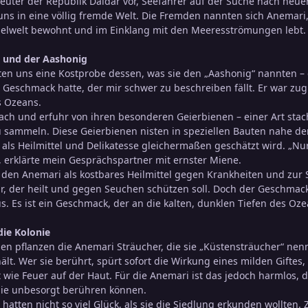
eibeuter der Republik Daidar vor, Seefahrer auf der Suche nach ne
 uns in eine völlig fremde Welt. Die Fremden nannten sich Anemari
selwelt bewohnt und im Einklang mit den Meeresströmungen lebt.
“ und der Aashonig
en uns eine Kostprobe dessen, was sie den „Aashonig“ nannten – e
Geschmack hatte, der mir schwer zu beschreiben fällt. Er war zu
s Ozeans.
nach und erfuhr von ihren besonderen Geierbienen – einer Art stach
u sammeln. Diese Geierbienen nisten in speziellen Bauten nahe d
 als Heilmittel und Delikatesse gleichermaßen geschätzt wird. „Nu
, erklärte mein Gesprächspartner mit ernster Miene.
r den Anemari als kostbares Heilmittel gegen Krankheiten und zur 
ar, der heilt und gegen Seuchen schützen soll. Doch der Geschma
s. Es ist ein Geschmack, der an die kalten, dunklen Tiefen des O
die Kolonie
en pflanzen die Anemari Sträucher, die sie „Küstensträucher“ ne
hält. Wer sie berührt, spürt sofort die Wirkung eines milden Gift
t wie Feuer auf der Haut. Für die Anemari ist das jedoch harmlos, 
sie unbesorgt berühren können.
atten nicht so viel Glück, als sie die Siedlung erkunden wollten. 