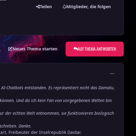
Teilen
Mitglieder, die folgen
AUF THEMA ANTWORTEN
Neues Thema starten
comment_373
n AI-Chatbots entstanden. Es repräsentiert nicht das Damatu,
n können. Und da ich kein Fan von vorgegebenen Welten bin
tur der echten Welt entnommen, sie funktionieren biologisch
rschieben. Danke.
, Freibeuter der Inselrepublik Daidar.