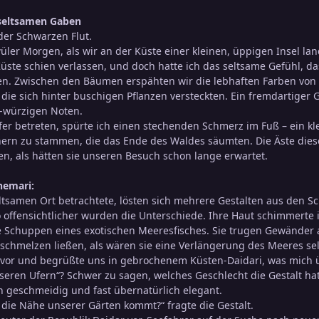
 seltsamen Gaben
der Schwarzen Flut.
üler Morgen, als wir an der Küste einer kleinen, üppigen Insel lan
üste schien verlassen, und doch hatte ich das seltsame Gefühl, 
. Zwischen den Bäumen erspähten wir die lebhaften Farben von S
die sich hinter buschigen Pflanzen versteckten. Ein fremdartiger G
-würzigen Noten.
er betreten, spürte ich einen stechenden Schmerz im Fuß – ein klei
ern zu stammen, die das Ende des Waldes säumten. Die Äste diese
en, als hätten sie unseren Besuch schon lange erwartet.
nemari:
tsamen Ort betrachtete, lösten sich mehrere Gestalten aus den Sc
 offensichtlicher wurden die Unterschiede. Ihre Haut schimmerte 
e Schuppen eines exotischen Meeresfisches. Sie trugen Gewänder 
schmelzen ließen, als wären sie eine Verlängerung des Meeres sel
t vor und begrüßte uns in gebrochenem Küsten-Daidari, was mich 
seren Ufern“? Schwer zu sagen, welches Geschlecht die Gestalt h
 geschmeidig und fast übernatürlich elegant.
in die Nähe unserer Gärten kommt?“ fragte die Gestalt.