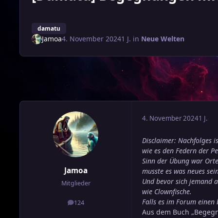
damatu
Jamoa
4. November 2024
1 J.
in
Neue Welten
4. November 2024
1 J.
Disclaimer: Nachfolges i
wie es den Federn der P
Sinn der Übung war Orte
Jamoa
musste es was neues sein
Und bevor sich jemand au
Mitglieder
wie Clownfische.
Falls es im Forum einen 
124
Beiträge
Aus dem Buch „Begegnu