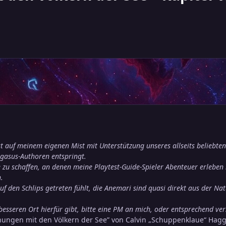
st auf meinem eigenen Mist mit Unterstützung unseres allseits beliebte
egasus-Authoren entspringt.
 zu schaffen, an denen meine Playtest-Guide-Spieler Abenteuer erlebe
.
f den Schlips getreten fühlt, die Anemari sind quasi direkt aus der Na
besseren Ort hierfür gibt, bitte eine PM an mich, oder entsprechend ve
ngen mit den Völkern der See” von Calvin „Schuppenklaue“ Haggart