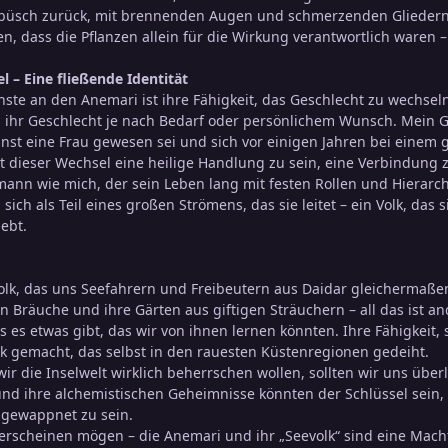
üsch zurück, mit brennenden Augen und schmerzenden Gliedern. I
ten, dass die Pflanzen allein für die Wirkung verantwortlich waren
 – Eine fließende Identität
te an den Anemari ist ihre Fähigkeit, das Geschlecht zu wechseln.
 ihr Geschlecht je nach Bedarf oder persönlichem Wunsch. Mein Ge
einst eine Frau gewesen sei und sich vor einigen Jahren bei einem
t dieser Wechsel eine heilige Handlung zu sein, eine Verbindung
mann wie mich, der sein Leben lang mit festen Rollen und Hierarch
 sich als Teil eines großen Strömens, das sie leitet – ein Volk, d
ebt.
olk, das uns Seefahrern und Freibeutern aus Daidar gleichermaße
en Bräuche und ihre Gärten aus giftigen Sträuchern – all das ist a
ss es etwas gibt, das wir von ihnen lernen könnten. Ihre Fähigkei
k gemacht, das selbst in den rauesten Küstenregionen gedeiht.
wir die Inselwelt wirklich beherrschen wollen, sollten wir uns übe
und ihre alchemistischen Geheimnisse könnten der Schlüssel sein
gewappnet zu sein.
erscheinen mögen – die Anemari und ihr „Seevolk“ sind eine Macht,