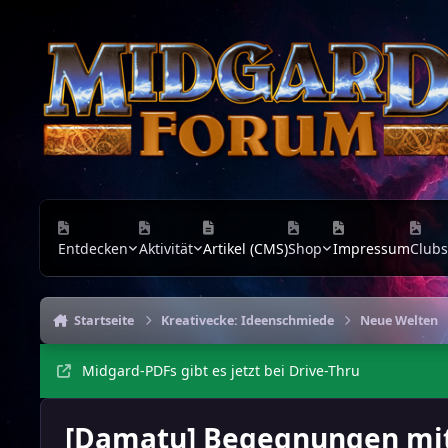
Zu Inhalt springen
Entdecken
Aktivität
Artikel (CMS)
Shop
Impressum
Clubs
Startseite
Kreativecke: Ideenschmiede
Neue Welten
Midgard-PDFs gibt es jetzt bei Drive-Thru
[Damatu] Begegnungen mit d