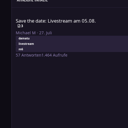
Save the date: Livestream am 05.08.
Save the date: Livestream am 05.08.
3
Michael M
·
27. Juli
damatu
livestream
m6
57
Antworten
1.464
Aufrufe