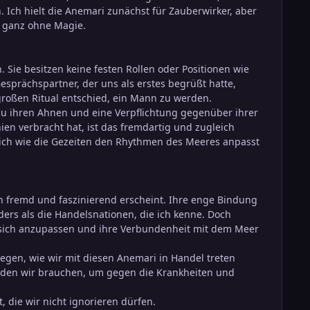
ch hielt die Anemari zunächst für Zauberwirker, aber
 – ganz ohne Magie.
 Sie besitzen keine festen Rollen oder Positionen wie
sprächspartner, der uns als erstes begrüßt hatte,
 großen Ritual entschied, ein Mann zu werden.
 zu ihren Ahnen und eine Verpflichtung gegenüber ihrer
ien verbracht hat, ist das fremdartig und zugleich
as sich wie die Gezeiten den Rhythmen des Meeres anpasst
n fremd und faszinierend erscheint. Ihre enge Bindung
nders als die Handelsnationen, die ich kenne. Doch
t, sich anzupassen und ihre Verbundenheit mit dem Meer
rlegen, wie wir mit diesen Anemari in Handel treten
, den wir brauchen, um gegen die Krankheiten und
 die wir nicht ignorieren dürfen.