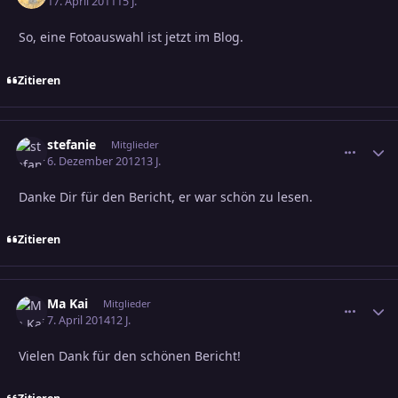
17. April 2011
15 J.
So, eine Fotoauswahl ist jetzt im Blog.
Zitieren
stefanie
comment_
Erstel
Mitglieder
6. Dezember 2012
13 J.
Danke Dir für den Bericht, er war schön zu lesen.
Zitieren
Ma Kai
comment_
Erstel
Mitglieder
7. April 2014
12 J.
Vielen Dank für den schönen Bericht!