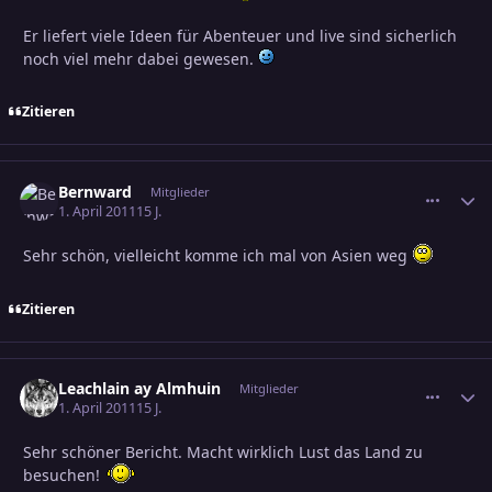
Er liefert viele Ideen für Abenteuer und live sind sicherlich
noch viel mehr dabei gewesen.
Zitieren
Bernward
comment_
Erstel
Mitglieder
1. April 2011
15 J.
Sehr schön, vielleicht komme ich mal von Asien weg
Zitieren
Leachlain ay Almhuin
comment_
Erstel
Mitglieder
1. April 2011
15 J.
Sehr schöner Bericht. Macht wirklich Lust das Land zu
besuchen!