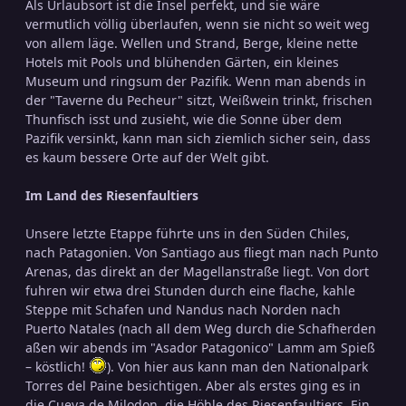
Als Urlaubsort ist die Insel perfekt, und sie wäre
vermutlich völlig überlaufen, wenn sie nicht so weit weg
von allem läge. Wellen und Strand, Berge, kleine nette
Hotels mit Pools und blühenden Gärten, ein kleines
Museum und ringsum der Pazifik. Wenn man abends in
der "Taverne du Pecheur" sitzt, Weißwein trinkt, frischen
Thunfisch isst und zusieht, wie die Sonne über dem
Pazifik versinkt, kann man sich ziemlich sicher sein, dass
es kaum bessere Orte auf der Welt gibt.
Im Land des Riesenfaultiers
Unsere letzte Etappe führte uns in den Süden Chiles,
nach Patagonien. Von Santiago aus fliegt man nach Punto
Arenas, das direkt an der Magellanstraße liegt. Von dort
fuhren wir etwa drei Stunden durch eine flache, kahle
Steppe mit Schafen und Nandus nach Norden nach
Puerto Natales (nach all dem Weg durch die Schafherden
aßen wir abends im "Asador Patagonico" Lamm am Spieß
– köstlich!
). Von hier aus kann man den Nationalpark
Torres del Paine besichtigen. Aber als erstes ging es in
die Cueva de Milodon, die Höhle des Riesenfaultiers. Ein