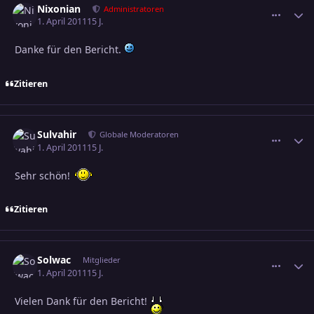
Nixonian
comment_
Erstel
Administratoren
1. April 2011
15 J.
Danke für den Bericht.
Zitieren
Sulvahir
comment_
Erstel
Globale Moderatoren
1. April 2011
15 J.
Sehr schön!
Zitieren
Solwac
comment_
Erstel
Mitglieder
1. April 2011
15 J.
Vielen Dank für den Bericht!