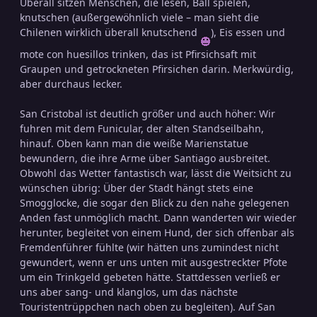
Überall sitzen Menschen, die lesen, Ball spielen,
knutschen (außergewöhnlich viele – man sieht die
Chilenen wirklich überall knutschend
), Eis essen und
mote con huesillos trinken, das ist Pfirsichsaft mit
Graupen und getrockneten Pfirsichen darin. Merkwürdig,
aber durchaus lecker.
San Cristobal ist deutlich größer und auch höher: Wir
fuhren mit dem Funicular, der alten Standseilbahn,
hinauf. Oben kann man die weiße Marienstatue
bewundern, die ihre Arme über Santiago ausbreitet.
Obwohl das Wetter fantastisch war, lässt die Weitsicht zu
wünschen übrig: Über der Stadt hängt stets eine
Smogglocke, die sogar den Blick zu den nahe gelegenen
Anden fast unmöglich macht. Dann wanderten wir wieder
herunter, begleitet von einem Hund, der sich offenbar als
Fremdenführer fühlte (wir hätten uns zumindest nicht
gewundert, wenn er uns unten mit ausgestreckter Pfote
um ein Trinkgeld gebeten hätte. Stattdessen verließ er
uns aber sang- und klanglos, um das nächste
Touristentrüppchen nach oben zu begleiten). Auf San