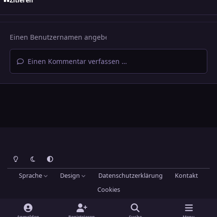
Zitieren
Einen Kommentar verfassen …
Heller Modus
Dunkler Modus
Systemeinstellung
Sprache
Design
Datenschutzerklärung
Kontakt
Cookies
Theme
by
IPSFocus
Hans-Joachim Maier
Powered by
Invision Community