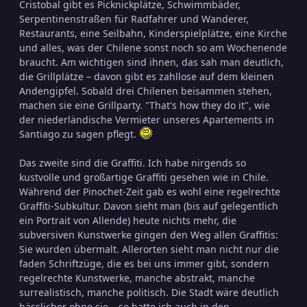
Cristobal gibt es Picknickplätze, Schwimmbäder,
Serpentinenstraßen für Radfahrer und Wanderer,
Restaurants, eine Seilbahn, Kinderspielplätze, eine Kirche
und alles, was der Chilene sonst noch so am Wochenende
braucht. Am wichtigen sind ihnen, das sah man deutlich,
die Grillplätze – davon gibt es zahllose auf dem kleinen
Andengipfel. Sobald drei Chilenen beisammen stehen,
machen sie eine Grillparty. "That's how they do it", wie
der niederländische Vermieter unseres Apartements in
Santiago zu sagen pflegt.
Das zweite sind die Graffiti. Ich habe nirgends so
kustvolle und großartige Graffiti gesehen wie in Chile.
Während der Pinochet-Zeit gab es wohl eine regelrechte
Graffiti-Subkultur. Davon sieht man (bis auf gelegentlich
ein Portrait von Allende) heute nichts mehr, die
subversiven Kunstwerke gingen den Weg allen Graffitis:
Sie wurden übermalt. Allerorten sieht man nicht nur die
faden Schriftzüge, die es bei uns immer gibt, sondern
regelrechte Kunstwerke, manche abstrakt, manche
surrealistisch, manche politisch. Die Stadt wäre deutlich
hässlicher ohne sie – so hatte ich auch in den