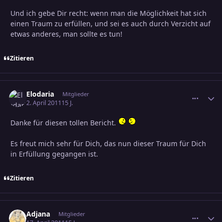
Und ich gebe Dir recht: wenn man die Möglichkeit hat sich
einen Traum zu erfüllen, und sei es auch durch Verzicht auf
etwas anderes, man sollte es tun!
Zitieren
Elodaria
comment_
Erstel
Mitglieder
2. April 2011
15 J.
Danke für diesen tollen Bericht.
Es freut mich sehr für Dich, das nun dieser Traum für Dich
in Erfüllung gegangen ist.
Zitieren
Adjana
comment_
Erstel
Mitglieder