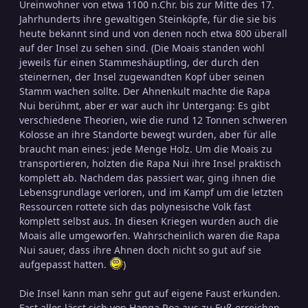
Ureinwohner von etwa 1100 n.Chr. bis zur Mitte des 17.
Jahrhunderts ihre gewaltigen Steinköpfe, für die sie bis
heute bekannt sind und von denen noch etwa 800 überall
auf der Insel zu sehen sind. (Die Moais standen wohl
jeweils für einen Stammeshäuptling, der durch den
steinernen, der Insel zugewandten Kopf über seinen
Stamm wachen sollte. Der Ahnenkult machte die Rapa
Nui berühmt, aber er war auch ihr Untergang: Es gibt
verschiedene Theorien, wie die rund 12 Tonnen schweren
Kolosse an ihre Standorte bewegt wurden, aber für alle
braucht man eines: jede Menge Holz. Um die Moais zu
transportieren, holzten die Rapa Nui ihre Insel praktisch
komplett ab. Nachdem das passiert war, ging ihnen die
Lebensgrundlage verloren, und im Kampf um die letzten
Ressourcen rottete sich das polynesische Volk fast
komplett selbst aus. In diesen Kriegen wurden auch die
Moais alle umgeworfen. Wahrscheinlich waren die Rapa
Nui sauer, dass ihre Ahnen doch nicht so gut auf sie
aufgepasst hatten.
)
Die Insel kann man sehr gut auf eigene Faust erkunden.
Fast alles lässt sich von Hanga Roa aus zu Fuß erreichen,