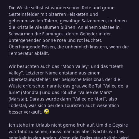
Die Wüste selbst ist wunderschön. Rote und graue
Gesteinsfelder mit bizarren Felsketten und
geheimnisvollen Tälern, gewaltige Salzebenen, in denen
die Kristalle wie Blumen blühen. An einem Salzsee in
Schwärmen die Flamingos, deren Gefieder in der
untergehenden Sonne rosa und rot leuchtet.
Überhängende Felsen, die unheimlich knistern, wenn die
Temperatur abfällt.
Wir besuchten auch das "Moon Valley" und das "Death
Valley". Letzterer Name entstand aus einem
Übersetzungsfehler: Der belgische Missionar, der die
Wüste erforschte, nannte das grauweiße Tal "Vallee de la
lune" (Mondtal) und das rötliche "Vallee de Mars"
(Marstal). Daraus wurde dann "Vallee de Mort", also
Todestal, was sich bei den Touristen auch wesentlich
besser verkauft.
Ich stehe im Urlaub nicht gerne früh auf. Um die Geysire
von Tatio zu sehen, muss man das aber. Nachts wird es
sehr kalt in den Anden. Wenn die Erdkruste abkühlt, wird