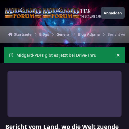
Zu Inhalt springen
TITAN
Anmelden
THE ULTIMATE GAMING THEME
Startseite
Blogs
General
Blog Adjana
Bericht vom
Midgard-PDFs gibt es jetzt bei Drive-Thru
Ankü
Bericht vom Land, wo die Welt zuende