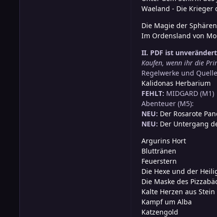
Waeland - Die Krieger
Die Magie der Sphären
Im Ordensland von Mo
II. PDF ist unveränder
Kaufen, wenn ihr die Pri
Regelwerke und Quell
Kalidonas Herbarium
FEHLT:
MIDGARD (M1)
Abenteuer (M5):
NEU:
Der Rosarote Pa
NEU:
Der Untergang d
Argurins Hort
Bluttränen
Feuerstern
Die Hexe und der Heili
Die Maske des Pizzabä
Kalte Herzen aus Stein
Kampf um Alba
Katzengold