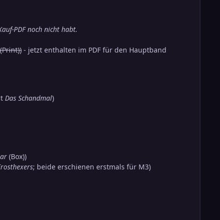
Kauf-PDF noch nicht habt.
Print))
- jetzt enthalten im PDF für den Hauptband
it
Das Schandmal
)
ar
(Box))
Frosthexers
; beide erschienen erstmals für M3)