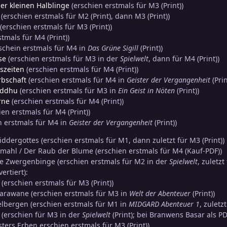
er kleinen Halblinge
(erschien erstmals für M3 (Print))
(erschien erstmals für M2 (Print), dann M3 (Print))
(erschien erstmals für M3 (Print))
tmals für M4 (Print))
schein erstmals für M4 in
Das Grüne Sigill
(Print))
se
(erschien erstmals für M3 in der
Spielwelt
, dann für M4 (Print))
eszeiten
(erschien erstmals für M4 (Print))
rbschaft
(erschien erstmals für M4 in
Geister der Vergangenheit
(Pri
addhu
(erschien erstmals für M3 in
Ein Geist in Nöten
(Print))
rne
(erschien erstmals für M4 (Print))
ien erstmals für M4 (Print))
n erstmals für M4 in
Geister der Vergangenheit
(Print))
iddergottes (erschien erstmals für M1, dann zuletzt für M3 (Print))
ahl / Der Raub der Blume (erschien erstmals für M4 (Kauf-PDF))
e Zwergenbinge (erschien erstmals für M2 in der
Spielwelt
, zuletz
ertiert):
 (erschien erstmals für M3 (Print))
karawane (erschien erstmals für M3 in
Welt der Abenteuer
(Print))
lbergen (erschien erstmals für M1 in
MIDGARD Abenteuer 1
, zuletz
(erschien für M3 in der
Spielwelt
(Print); bei Branwens Basar als 
ers Erben erschien erstmals für M3 (Print))