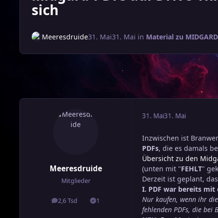
sich
Meeresdruide
31. Mai
31. Mai
in
Material zu MIDGARD
31. Mai
31. Mai
Inzwischen ist Branwen
PDFs
, die es damals b
Übersicht zu den Midg
Meeresdruide
(unten mit "
FEHLT
" ge
Derzeit ist geplant, d
Mitglieder
I. PDF war bereits mit
Nur kaufen, wenn ihr di
2,6 Tsd
1
Beiträge
Lösungen
fehlenden PDFs, die bei 