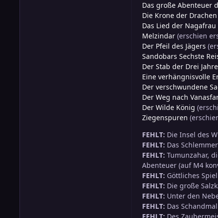
Das große Abenteuer d
Die Krone der Drachen
Das Lied der Nagafrau
Melzindar
(erschien ers
Der Pfeil des Jägers
(er
Sandobars Sechste Rei
Der Stab der Drei Jahr
Eine verhängnisvolle E
Der verschwundene S
Der Weg nach Vanasfa
Der Wilde König
(ersch
Ziegenspuren
(erschie
FEHLT:
Die Insel des W
FEHLT:
Das Schlemmerm
FEHLT:
Tumunzahar, di
Abenteuer (auf M4 konv
FEHLT:
Göttliches Spiel
FEHLT:
Die große Salz
FEHLT:
Unter den Nebe
FEHLT:
Das Schandmal 
FEHLT:
Des Zaubermeist