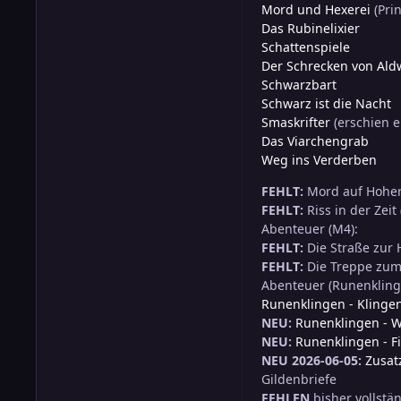
Mord und Hexerei
(Pri
Das Rubinelixier
Schattenspiele
Der Schrecken von Ald
Schwarzbart
Schwarz ist die Nacht
Smaskrifter
(erschien e
Das Viarchengrab
Weg ins Verderben
FEHLT:
Mord auf Hoher 
FEHLT:
Riss in der Zei
Abenteuer (M4):
FEHLT:
Die Straße zur H
FEHLT:
Die Treppe zum 
Abenteuer (Runenkling
Runenklingen - Klinge
NEU:
Runenklingen - W
NEU:
Runenklingen - F
NEU 2026-06-05:
Zusat
Gildenbriefe
FEHLEN
bisher vollstä