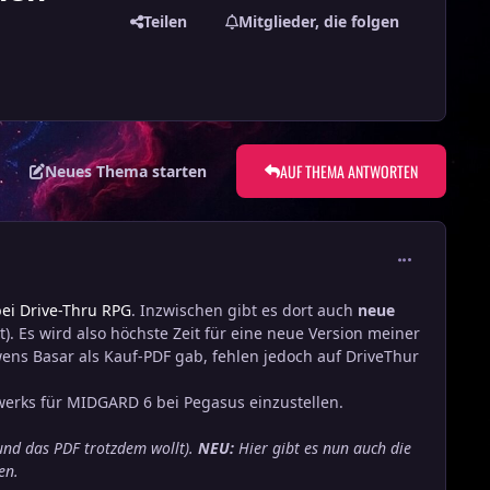
Teilen
Mitglieder, die folgen
AUF THEMA ANTWORTEN
Neues Thema starten
comment_388
ei Drive-Thru RPG
. Inzwischen gibt es dort auch
neue
). Es wird also höchste Zeit für eine neue Version meiner
wens Basar als Kauf-PDF gab, fehlen jedoch auf DriveThur
werks für MIDGARD 6 bei Pegasus einzustellen.
und das PDF trotzdem wollt).
NEU:
Hier gibt es nun auch die
en.