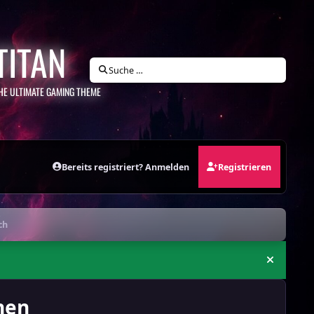
TITAN
Suche …
HE ULTIMATE GAMING THEME
Bereits registriert? Anmelden
Registrieren
ch
Ankündi
nen