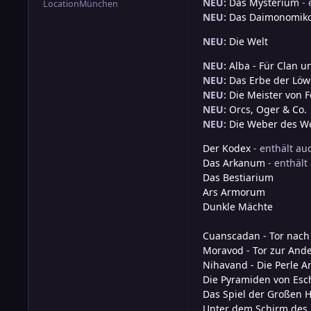
NEU:
Das Mysterium
- 
Location
München
NEU:
Das Daimonomik
NEU:
Die Welt
NEU:
Alba - Für Clan 
NEU:
Das Erbe der Lö
NEU:
Die Meister von 
NEU:
Orcs, Oger & Co.
NEU:
Die Weber des We
Der Kodex
- enthält au
Das Arkanum
- enthält
Das Bestiarium
Ars Armorum
Dunkle Mächte
Cuanscadan - Tor nach
Moravod - Tor zur And
Nihavand - Die Perle A
Die Pyramiden von Esc
Das Spiel der Großen 
Unter dem Schirm des 