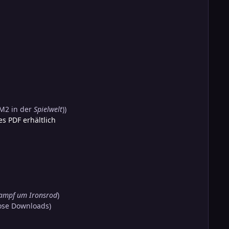
 M2 in der
Spielwelt
))
s PDF erhältlich
ampf um Ironsrod
)
lose Downloads)