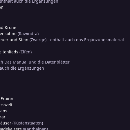
enthält auch die Ergänzungen
on
und Krone
wensöhne
(Rawindra)
Feuer und Stein
(Zwerge) - enthält auch das Ergänzungsmaterial
ltenlieds
(Elfen)
ch Das Manual und die Datenblätter
 auch die Ergänzungen
 Erainn
erswelt
rans
har
Häuser
(Küstenstaaten)
Jadekaisers
(Kanthaipan)