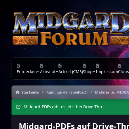
Zu Inhalt springen
Entdecken
Aktivität
Artikel (CMS)
Shop
Impressum
Clubs
Startseite
Rund um den Spieltisch
Material zu MIDG
Midgard-PDFs gibt es jetzt bei Drive-Thru
Midgard-PDFs auf Drive-Th