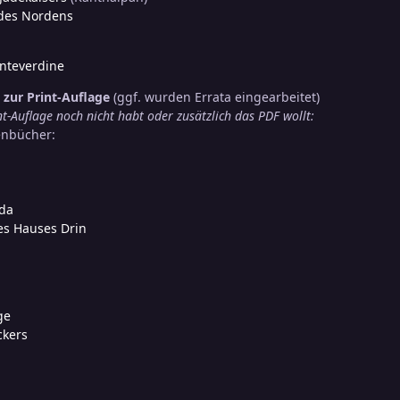
 des Nordens
nteverdine
t zur Print-Auflage
(ggf. wurden Errata eingearbeitet)
nt-Auflage noch nicht habt oder zusätzlich das PDF wollt:
enbücher:
nda
es Hauses Drin
ge
ckers