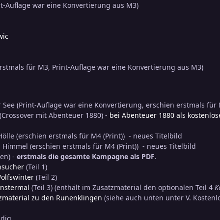
nt-Auflage war eine Konvertierung aus M3)
wic
rstmals für M3, Print-Auflage war eine Konvertierung aus M3)
See (Print-Auflage war eine Konvertierung, erschien erstmals für
t (Crossover mit Abenteuer 1880) -
bei Abenteuer 1880 als kostenlose
ölle (erschien erstmals für M4 (Print)) - neues Titelbild
Himmel (erschien erstmals für M4 (Print)) - neues Titelbild
en) -
erstmals die gesamte Kampagne als PDF
.
nsucher
(Teil 1)
olfswinter
(Teil 2)
instermal
(Teil 3) (enthält im Zusatzmaterial den optionalen Teil 4
K
zmaterial zu den Runenklingen
(siehe auch unten unter V. Kosten
ndig