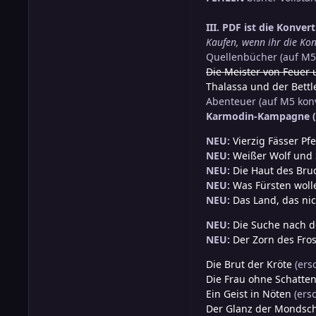
III. PDF ist die Konve
Kaufen, wenn ihr die Kon
Quellenbücher (auf M5 
Die Meister von Feuer 
Thalassa und der Bettl
Abenteuer (auf M5 konv
Karmodin-Kampagne (e
NEU:
Vierzig Fässer Pf
NEU:
Weißer Wolf und 
NEU:
Die Haut des Bru
NEU:
Was Fürsten woll
NEU:
Das Land, das nic
NEU:
Die Suche nach 
NEU:
Der Zorn des Fro
Die Brut der Kröte
(ers
Die Frau ohne Schatte
Ein Geist in Nöten
(ersc
Der Glanz der Mondsc