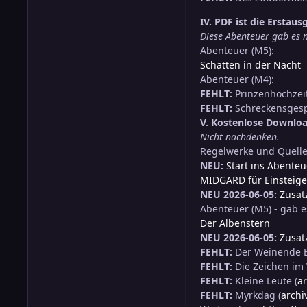
IV. PDF ist die Erstaus
Diese Abenteuer gab es n
Abenteuer (M5):
Schatten in der Nacht
Abenteuer (M4):
FEHLT:
Prinzenhochzei
FEHLT:
Schreckensges
V. Kostenlose Downloa
Nicht nachdenken.
Regelwerke und Quell
NEU:
Start ins Abenteu
MIDGARD für Einsteige
NEU 2026-06-05:
Zusat
Abenteuer (M5) - gab 
Der Albenstern
NEU 2026-06-05:
Zusat
FEHLT:
Der Weinende 
FEHLT:
Die Zeichen im
FEHLT:
Kleine Leute (
ar
FEHLT:
Myrkdag (
archi