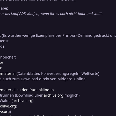
gabe:
ur als Kauf-PDF. Kaufen, wenn ihr es noch nicht habt und wollt.
t (Es wurden wenige Exemplare per Print-on-Demand gedruckt und
penst
ds:
enbücher:
er
r
zmaterial
(Datenblätter, Konvertierungsregeln, Weltkarte)
es auch zum Download direkt von Midgard-Online:
zmaterial zu den Runenklingen
Brunnen (Download über
archive.org
möglich)
 Walde (
archive.org
)
chive.org
)
ve.org
)