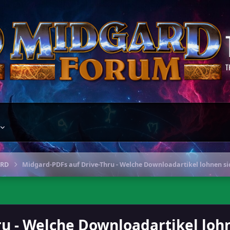
T
ARD
Midgard-PDFs auf Drive-Thru - Welche Downloadartikel lohnen si
ru - Welche Downloadartikel loh