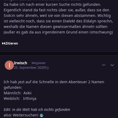
Da habe ich nach einer kurzen Suche nichts gefunden.
Eigentlich stand da fast nichts über sie, außer, dass sie den
Siolcin sehr ähneln, weil sie von diesen abstammen. Wichtig
ist vielleicht noch, dass sie einen Dialekt des Eldalyn sprechn,
weshalb die Namen diesen gewissermaßen ähneln sollten
(außer es gab da aus irgendeinem Grund einen Umschwung)
Zitieren
comment_3167644
Ersteller-Statistik
Irwisch
Mitglieder
25. September 2020
5 J.
Ich hab jezt auf die Schnelle in dem Abenteuer 2 Namen
gefunden:
Männlich: Askii
Weiblich: Irthinja
Edit: in die Welt hab ich nichts gefunden
also: Weitersuchen!