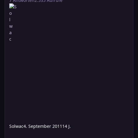
7
Antworten
2.535
Aufrufe
Solwac
4. September 2011
14 J.
Artikel: Drachensteinvampyre