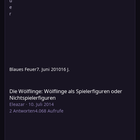
Blaues Feuer
7. Juni 2010
16 J.
Die Wölflinge: Wölflinge als Spielerfiguren oder Nichtspielerfig
Die Wölflinge: Wölflinge als Spielerfiguren oder
Nichtspielerfiguren
Eleazar
·
10. Juli 2014
2
Antworten
4.068
Aufrufe