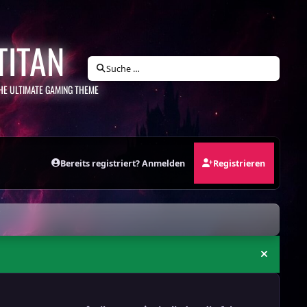
TITAN
Suche …
HE ULTIMATE GAMING THEME
Bereits registriert? Anmelden
Registrieren
Ankündi