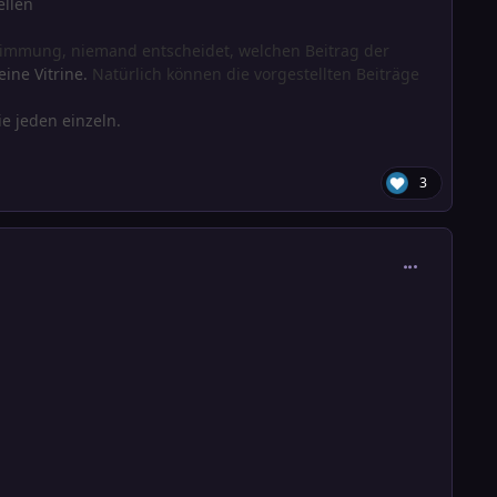
ellen
stimmung, niemand entscheidet, welchen Beitrag der
eine Vitrine.
Natürlich können die vorgestellten Beiträge
e jed en
einzeln.
3
comment_303