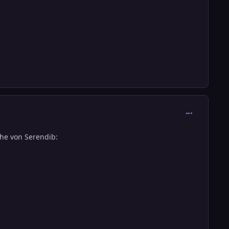
comment_303
ähe von Serendib: