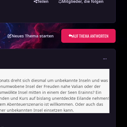
Teilen
Mitglieder, die folgen
AUF THEMA ANTWORTEN
Neues Thema starten
comment_303
onats dreht sich diesmal um unbekannte Inseln und was
agenumwobene Insel der Freuden nahe Valian oder der
umwölkte Insel mitten in einem der Seen Erainns? Ein
nden und Kurs auf bislang unentdeckte Eilande nehmen!
ndem Abenteuerszenario ist willkommen. Oder auch das
 einer unbekannten Insel einsetzen kann.