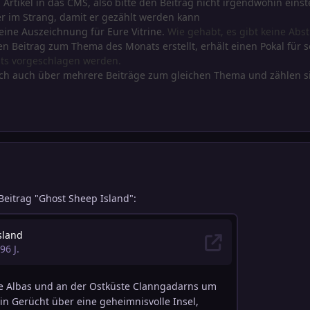
n
Artikel in das CMS, also bitte den Beitrag nicht irgendwohin einst
ier im Strang, damit er gezählt werden kann
eine Auszeichnung für Eure Vitrine.
Wie gehabt, es gibt keine Ab
en Beitrag zum Thema des Monats erstellt, erhält einen Pokal für s
ts vorgeschlagen werden.
ich auch über mehrere Beiträge zum gleichen Thema und zählen si
 Beitrag "Ghost Sheep Island":