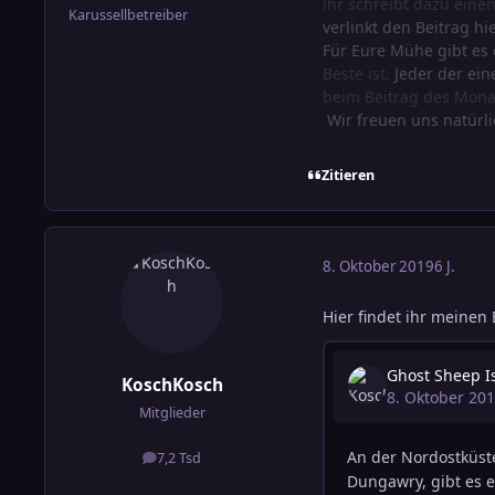
ihr schreibt dazu eine
Karussellbetreiber
verlinkt den Beitrag h
Für Eure Mühe gibt es 
Beste ist.
Jeder der ein
beim Beitrag des Mona
Wir freuen uns natürl
Zitieren
8. Oktober 2019
6 J.
Hier findet ihr meinen
KoschKosch
Mitglieder
7,2 Tsd
Beiträge