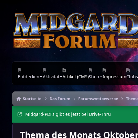
Zu Inhalt springen
Entdecken
Aktivität
Artikel (CMS)
Shop
Impressum
Clubs
Startseite
Das Forum
Forumswettbewerbe
Thema
Midgard-PDFs gibt es jetzt bei Drive-Thru
Thema des Monats Oktober