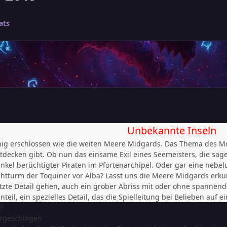
ats
Unbekannte
Inseln
nig erschlossen wie die weiten Meere Midgards. Das Thema des M
ntdecken gibt. Ob nun das einsame Exil eines Seemeisters, die s
kel berüchtigter Piraten im Pfortenarchipel. Oder gar eine nebel
tturm der Toquiner vor Alba? Lasst uns die Meere Midgards erku
letzte Detail gehen, auch ein grober Abriss mit oder ohne spanne
teil, ein spezielles Detail, das die Spielleitung bei Belieben auf
b?
orgeschlagen