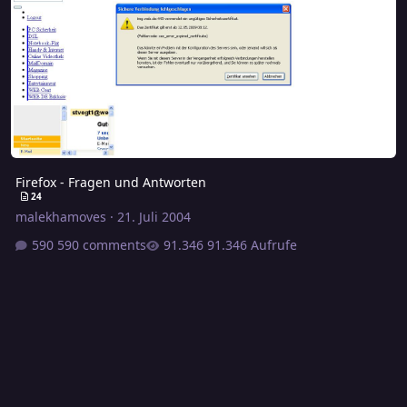
Firefox - Fragen und Antworten
24
malekhamoves
·
21. Juli 2004
590 comments
91.346 Aufrufe