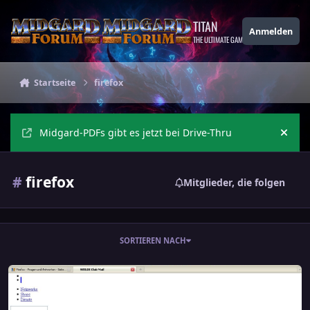
Zu Inhalt springen
TITAN
Anmelden
THE ULTIMATE GAMING THEME
Startseite
firefox
Midgard-PDFs gibt es jetzt bei Drive-Thru
Ankü
#
firefox
Mitglieder, die folgen
SORTIEREN NACH
Firefox - Fragen und Antworten