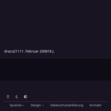
draco2111
1. Februar 2008
18 J.
Heller Modus
Dunkler Modus
Systemeinstellung
Sprache
Design
Datenschutzerklärung
Kontakt