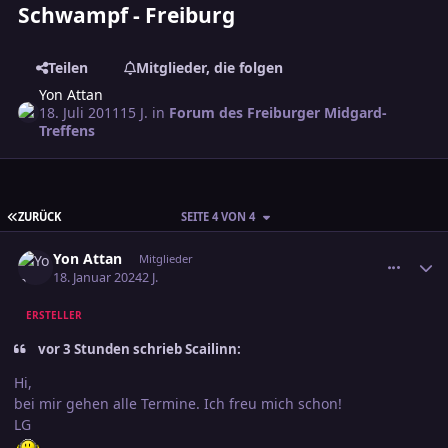
Schwampf - Freiburg
Teilen
Mitglieder, die folgen
Yon Attan
18. Juli 2011
15 J.
in
Forum des Freiburger Midgard-
Treffens
ERSTE SEITE
ZURÜCK
SEITE 4 VON 4
comment_3652941
Ersteller-Statistik
Yon Attan
Mitglieder
18. Januar 2024
2 J.
ERSTELLER
vor 3 Stunden schrieb Scailinn:
Hi,
bei mir gehen alle Termine. Ich freu mich schon!
LG