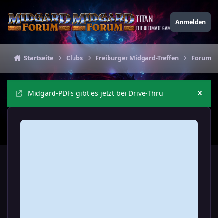
Zu Inhalt springen
TITAN
Anmelden
THE ULTIMATE GAMING THEME
Startseite
Clubs
Freiburger Midgard-Treffen
Forum de
Midgard-PDFs gibt es jetzt bei Drive-Thru
Ankü