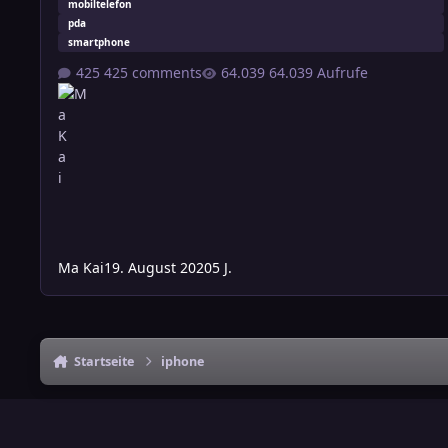
mobiltelefon
pda
smartphone
425 comments
64.039 Aufrufe
Ma Kai
19. August 2020
5 J.
Startseite
iphone