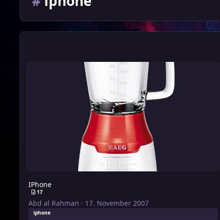
#
iphone
IPhone
IPhone
17
Abd al Rahman
·
17. November 2007
iphone