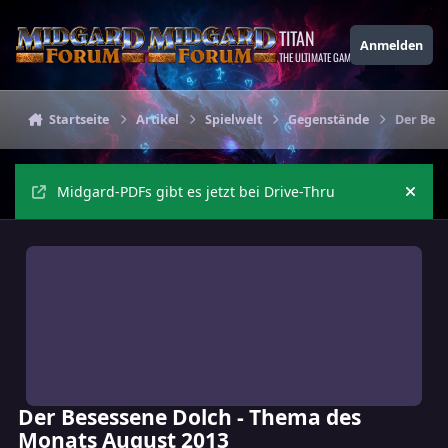
Zu Inhalt springen
TITAN
Anmelden
THE ULTIMATE GAMING THEME
Startseite
Artikel
Spielwelt
Gegenstände
Der Bese
Midgard-PDFs gibt es jetzt bei Drive-Thru
Ankü
Der Besessene Dolch - Thema des
Monats August 2013