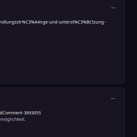
comment_389
-handlungsstr%C3%A4nge-und-unterst%C3%BCtzung-
comment_389
indComment-3893055
emöglichkeit.