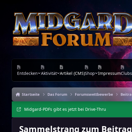
Zu Inhalt springen
Entdecken
Aktivität
Artikel (CMS)
Shop
Impressum
Clubs
Startseite
Das Forum
Forumswettbewerbe
Beitr
Midgard-PDFs gibt es jetzt bei Drive-Thru
Sammelstrang zum Beitrag 