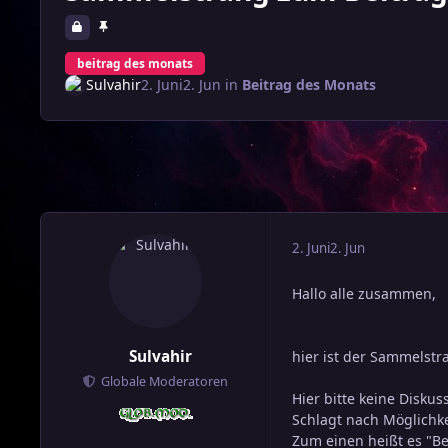
beitrag des monats
Sulvahir
2. Juni
2. Jun
in
Beitrag des Monats
2. Juni
2. Jun
Hallo alle zusammen,
Sulvahir
hier ist der Sammelstr
Globale Moderatoren
Hier bitte keine Disku
Schlagt nach Möglichke
Zum einen heißt es "Be