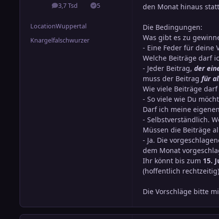
3,7 Tsd
5
den Monat hinaus stat
Beiträge
Lösungen
Location
Wuppertal
Die Bedingungen:
Was gibt es zu gewinn
Knargelfalschwurzer
- Eine Feder für deine V
Welche Beiträge darf i
- Jeder Beitrag,
der ein
muss der Beitrag
für a
Wie viele Beiträge darf
- So viele wie Du möcht
Darf ich meine eigenen
- Selbstverständlich. 
Müssen die Beiträge 
- Ja. Die vorgeschlage
dem Monat vorgeschlage
Ihr könnt bis zum
15. J
(hoffentlich rechtzeiti
Die Vorschläge bitte m