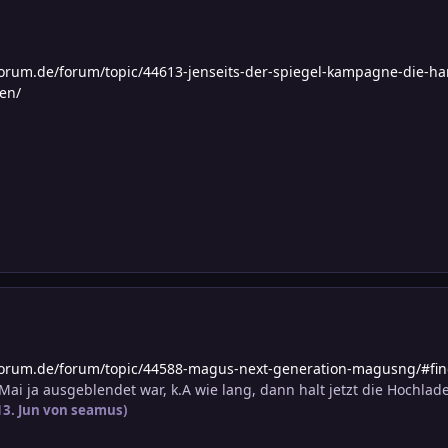
forum.de/forum/topic/44613-jenseits-der-spiegel-kampagne-die
en/
forum.de/forum/topic/44588-magus-next-generation-magusng/#f
Mai ja ausgeblendet war, k.A wie lang, dann halt jetzt die Hochlad
13. Jun
von seamus)