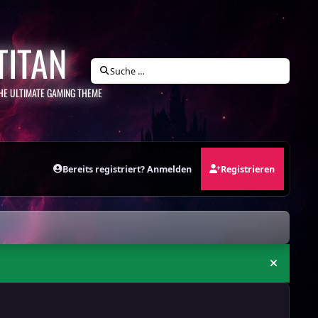
TITAN
Suche …
HE ULTIMATE GAMING THEME
Bereits registriert? Anmelden
Registrieren
Ankündi