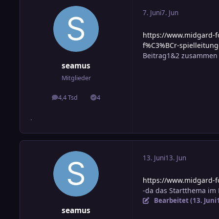
7. Juni
7. Jun
https://www.midgard-
f%C3%BCr-spielleitung
Beitrag1&2 zusammen
seamus
Mitglieder
4,4 Tsd
4
Beiträge
Lösungen
.
13. Juni
13. Jun
https://www.midgard-
-da das Startthema im 
Bearbeitet (
13. Juni
seamus