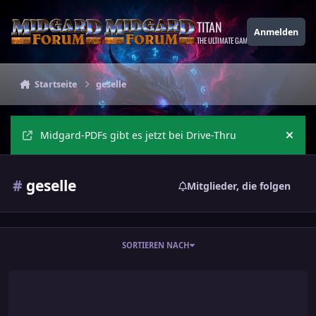
Zu Inhalt springen
TITAN
Anmelden
THE ULTIMATE GAMING THEME
Startseite
geselle
Midgard-PDFs gibt es jetzt bei Drive-Thru
Ankü
#
geselle
Mitglieder, die folgen
SORTIEREN NACH
Handwerk - eine neue Fertigkeit