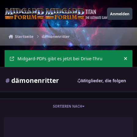
Zu Inhalt springen
TITAN
Anmelden
THE ULTIMATE GAMING THEME
Startseite
dämonenritter
Midgard-PDFs gibt es jetzt bei Drive-Thru
Ankü
#
dämonenritter
Mitglieder, die folgen
SORTIEREN NACH
Dämonenritter (Dä)