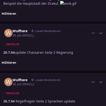
Beispiel die Hauptstadt der Drakul.
Zitieren
comment_381143
Ersteller-Statistik
Wulfhere
Lokale Moderatoren
20. Juli 2004
22 J.
ERSTELLER
20.7.04
update Chassaren Seite 2 Regierung
Zitieren
comment_384623
Ersteller-Statistik
Wulfhere
Lokale Moderatoren
26. Juli 2004
22 J.
ERSTELLER
26.7.04
Regelfragen Seite 2 Sprachen update