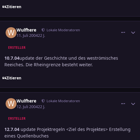
Zitieren
comment_376166
Ersteller-Statistik
Wulfhere
Lokale Moderatoren
11. Juli 2004
22 J.
ERSTELLER
10.7.04
update der Geschichte und des weströmisches
Reeiches. Die Rheingrenze besteht weiter.
Zitieren
comment_376436
Ersteller-Statistik
Wulfhere
Lokale Moderatoren
12. Juli 2004
22 J.
ERSTELLER
12.7.04
update Projektregeln <Ziel des Projektes> Erstellung
eines Quellenbuches