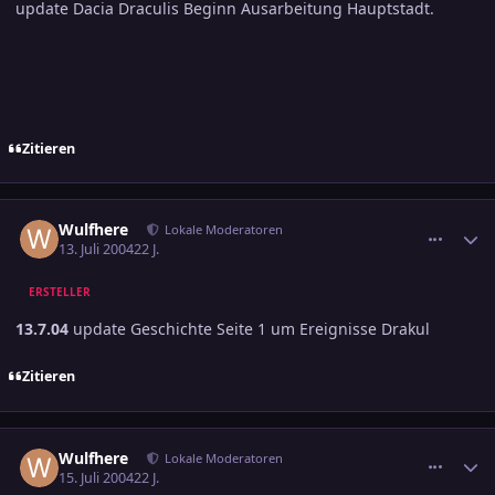
update Dacia Draculis Beginn Ausarbeitung Hauptstadt.
Zitieren
comment_377334
Ersteller-Statistik
Wulfhere
Lokale Moderatoren
13. Juli 2004
22 J.
ERSTELLER
13.7.04
update Geschichte Seite 1 um Ereignisse Drakul
Zitieren
comment_378649
Ersteller-Statistik
Wulfhere
Lokale Moderatoren
15. Juli 2004
22 J.