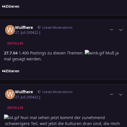
Zitieren
comment_385670
Ersteller-Statistik
Wulfhere
Lokale Moderatoren
27. Juli 2004
22 J.
ERSTELLER
27.7.04
1.400 Postings zu diesen Themen.
Muß ja
mal gesagt werden.
Zitieren
comment_385786
Ersteller-Statistik
Wulfhere
Lokale Moderatoren
27. Juli 2004
22 J.
ERSTELLER
Nun mal sehen jetzt kommt der zunehmend
schwierigere Teil, weil jetzt die Kulturen dran sind, die mich