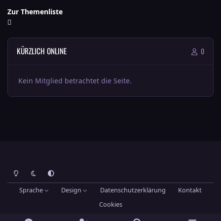
Zur Themenliste
KÜRZLICH ONLINE
0
Kein Mitglied betrachtet die Seite.
Heller Modus
Dunkler Modus
Systemeinstellung
Sprache
Design
Datenschutzerklärung
Kontakt
Cookies
Theme
by
IPSFocus