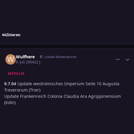
Zitieren
comment_375697
Ersteller-Statistik
Wulfhere
Lokale Moderatoren
9. Juli 2004
22 J.
ERSTELLER
9.7.04
Update weströmisches Imperium Seite 10 Augusta
Treverorum (Trier)
Update Frankenreich Colonia Claudia Ara Agrippinensium
(Köln)