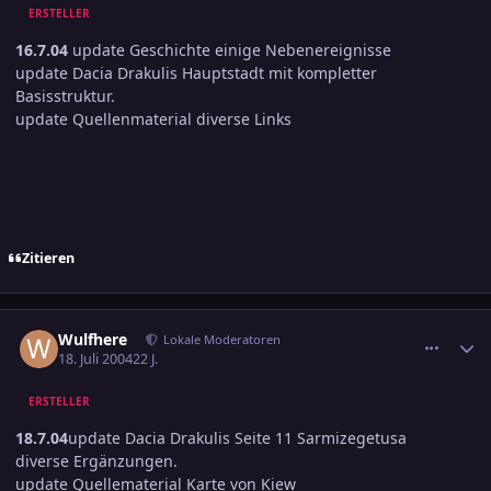
ERSTELLER
16.7.04
update Geschichte einige Nebenereignisse
update Dacia Drakulis Hauptstadt mit kompletter
Basisstruktur.
update Quellenmaterial diverse Links
Zitieren
comment_379863
Ersteller-Statistik
Wulfhere
Lokale Moderatoren
18. Juli 2004
22 J.
ERSTELLER
18.7.04
update Dacia Drakulis Seite 11 Sarmizegetusa
diverse Ergänzungen.
update Quellematerial Karte von Kiew