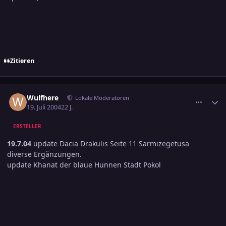
Zitieren
comment_380613
Ersteller-Statistik
Wulfhere
Lokale Moderatoren
19. Juli 2004
22 J.
ERSTELLER
19.7.04
update Dacia Drakulis Seite 11 Sarmizegetusa
diverse Ergänzungen.
update Khanat der blaue Hunnen Stadt Pokol