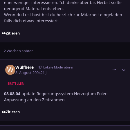
eher weniger interessieren. Ich denke aber bis Herbst sollte
genügend Material entstehen.
Wenn du Lust hast bist du herzlich zur Mitarbeit eingeladen
falls dich etwas interessiert.
Zitieren
2 Wochen später...
comment_390899
Ersteller-Statistik
Wulfhere
Lokale Moderatoren
8. August 2004
21 J.
ERSTELLER
08.08.04
update Regierungssystem Herzogtum Polen
Anpassung an den Zeitrahmen
Zitieren
comment_393606
Ersteller-Statistik