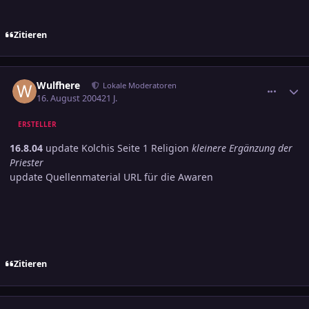
Zitieren
comment_393746
Ersteller-Statistik
Wulfhere
Lokale Moderatoren
16. August 2004
21 J.
ERSTELLER
16.8.04
update Kolchis Seite 1 Religion
kleinere Ergänzung der
Priester
update Quellenmaterial URL für die Awaren
Zitieren
comment_395862
Ersteller-Statistik