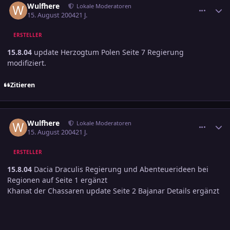
Wulfhere
Lokale Moderatoren
15. August 2004
21 J.
ERSTELLER
15.8.04
update Herzogtum Polen Seite 7 Regierung
modifiziert.
Zitieren
comment_393607
Ersteller-Statistik
Wulfhere
Lokale Moderatoren
15. August 2004
21 J.
ERSTELLER
15.8.04
Dacia Draculis Regierung und Abenteuerideen bei
Regionen auf Seite 1 ergänzt
Khanat der Chassaren update Seite 2 Bajanar Details ergänzt