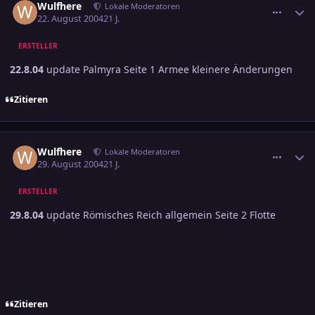
Wulfhere
Lokale Moderatoren
22. August 2004
21 J.
ERSTELLER
22.8.04
update Palmyra Seite 1 Armee kleinere Änderungen
Zitieren
comment_399256
Ersteller-Statistik
Wulfhere
Lokale Moderatoren
29. August 2004
21 J.
ERSTELLER
29.8.04
update Römisches Reich allgemein Seite 2 Flotte
Zitieren