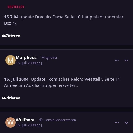
ERSTELLER
15.7.04
update Draculis Dacia Seite 10 Hauptstadt innerster
Bezirk
Zitieren
comment_379237
Ersteller-Statistik
Morpheus
Mitglieder
16. Juli 2004
22 J.
16. Juli 2004
: Update "Römisches Reich: Westteil", Seite 11.
Armee um Auxiliartruppen erweitert.
Zitieren
comment_379254
Ersteller-Statistik
Wulfhere
Lokale Moderatoren
16. Juli 2004
22 J.