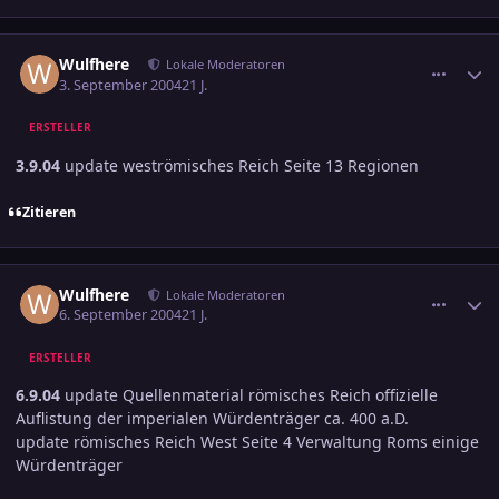
comment_403686
Ersteller-Statistik
Wulfhere
Lokale Moderatoren
3. September 2004
21 J.
ERSTELLER
3.9.04
update weströmisches Reich Seite 13 Regionen
Zitieren
comment_405126
Ersteller-Statistik
Wulfhere
Lokale Moderatoren
6. September 2004
21 J.
ERSTELLER
6.9.04
update Quellenmaterial römisches Reich offizielle
Auflistung der imperialen Würdenträger ca. 400 a.D.
update römisches Reich West Seite 4 Verwaltung Roms einige
Würdenträger