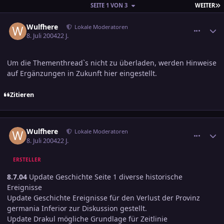
L
SEITE 1 VON 3
WEITER
comment_374715
Ersteller-Statistik
Wulfhere
Lokale Moderatoren
8. Juli 2004
22 J.
Um die Thementhread`s nicht zu überladen, werden Hinweise
auf Ergänzungen in Zukunft hier eingestellt.
Zitieren
comment_374716
Ersteller-Statistik
Wulfhere
Lokale Moderatoren
8. Juli 2004
22 J.
ERSTELLER
8.7.04
Update Geschichte Seite 1 diverse historische
Ereignisse
Update Geschichte Ereignisse für den Verlust der Provinz
germania Inferior zur Diskussion gestellt.
Update Drakul mögliche Grundlage für Zeitlinie