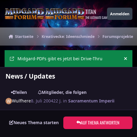
Zu Inhalt springen
TITAN
Anmelden
THE ULTIMATE GAMING THEME
Startseite
Kreativecke: Ideenschmiede
Forumsprojekte
Midgard-PDFs gibt es jetzt bei Drive-Thru
Ankü
News / Updates
Teilen
Mitglieder, die folgen
Wulfhere
8. Juli 2004
22 J.
in
Sacramentum Imperii
AUF THEMA ANTWORTEN
Neues Thema starten