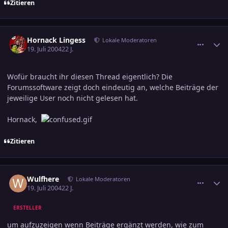
Zitieren
comment_380623
Ersteller-Statistik
Hornack Lingess
Lokale Moderatoren
19. Juli 2004
22 J.
Wofür braucht ihr diesen Thread eigentlich? Die
Forumssoftware zeigt doch eindeutig an, welche Beiträge der
jeweilige User noch nicht gelesen hat.
Hornack,
Zitieren
comment_380766
Ersteller-Statistik
Wulfhere
Lokale Moderatoren
19. Juli 2004
22 J.
ERSTELLER
um aufzuzeigen wenn Beiträge ergänzt werden, wie zum